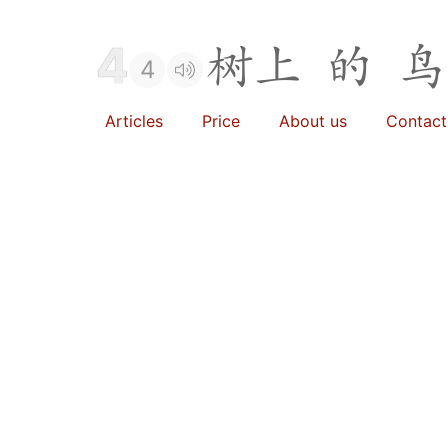
4
树
上
的
鸟
4
Articles
Price
About us
Contact