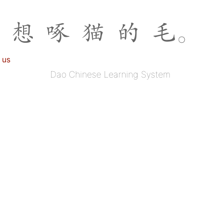
想
啄
猫
的
毛
。
 us
Dao Chinese Learning System