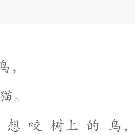
鸟
，
猫
。
想
咬
树
上
的
鸟