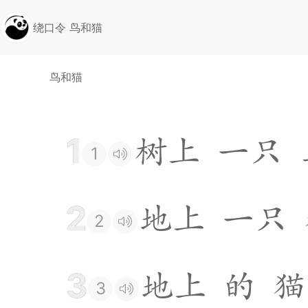
绕口令 鸟和猫
鸟和猫
1
树
上
一
只
1
2
地
上
一
只
2
3
地
上
的
猫
3