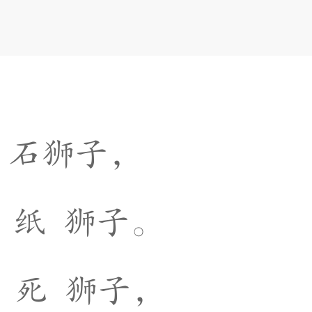
石
狮
子
，
纸
狮
子
。
死
狮
子
，