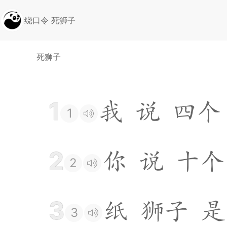
绕口令 死狮子
死狮子
1
我
说
四
个
1
2
你
说
十
个
2
3
纸
狮
子
是
3