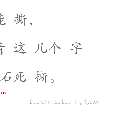
能
撕
，
清
这
几
个
字
石
死
撕
。
 us
Dao Chinese Learning System