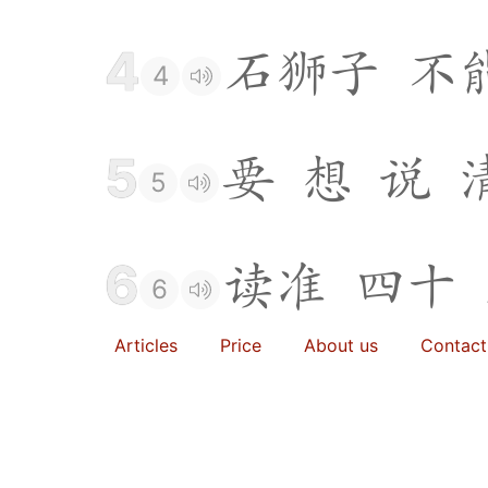
4
石
狮
子
不
4
5
要
想
说
5
6
读
准
四
十
6
Articles
Price
About us
Contact