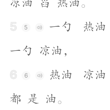
凉
油
舀
热
油
。
5
一
勺
热
油
5
一
勺
凉
油
，
6
热
油
凉
油
6
都
是
油
。