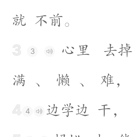
就
不
前
。
3
心
里
去
掉
3
满
、
懒
、
难
，
4
边
学
边
干
，
4