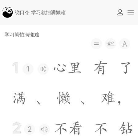
绕口令 学习就怕满懒难
学习就怕满懒难
1
心
里
有
了
1
满
、
懒
、
难
，
2
不
看
不
钻
2