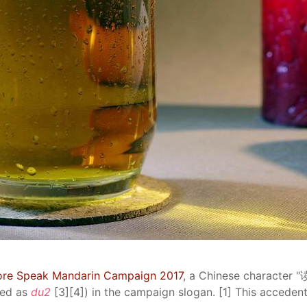
apore Speak Mandarin Campaign 2017
, a Chinese character "
ced as
du2
[3][4]) in the campaign slogan. [1] This accede