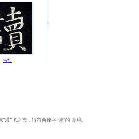
沫“潢”飞之态，很符合原字“读”的 意境。