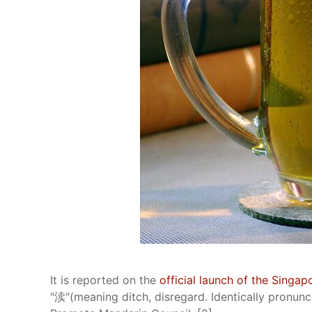
It is reported on the
official launch of the Sing
"渎"(meaning ditch, disregard. Identically pronun