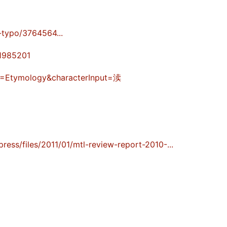
typo/3764564...
1985201
n1=Etymology&characterInput=渎
ess/files/2011/01/mtl-review-report-2010-...