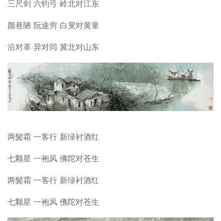
三尺剑 六钧弓 岭北对江东
颜巷陋 阮途穷 白叟对黄童
沿对革 异对同 冀北对山东
两鬓霜 一客行 新绿衬酒红
七颗星 一袍风 佛陀对苍生
两鬓霜 一客行 新绿衬酒红
七颗星 一袍风 佛陀对苍生