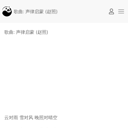
歌曲: 声律启蒙 (赵照)
歌曲: 声律启蒙 (赵照)
【HD】趙照-聲律啟蒙MV [Official
Music Video]官方完整版
云对雨 雪对风 晚照对晴空