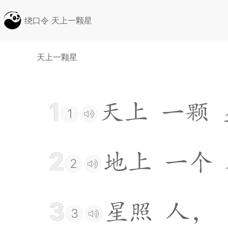
绕口令 天上一颗星
天上一颗星
1
天
上
一
颗
1
2
地
上
一
个
2
3
星
照
人
，
3