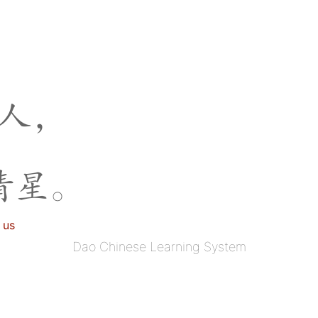
人
，
清
星
。
 us
Dao Chinese Learning System