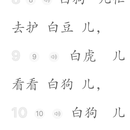
去
护
白
豆
儿
，
9
白
虎
儿
9
看
看
白
狗
儿
，
10
白
狗
儿
10