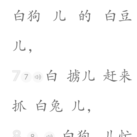
白
狗
儿
的
白
豆
儿
，
7
白
掳
儿
赶
来
7
抓
白
兔
儿
，
8
白
狗
儿
忙
8