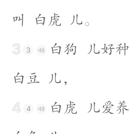
叫
白
虎
儿
。
3
白
狗
儿
好
种
3
白
豆
儿
，
4
白
虎
儿
爱
养
4