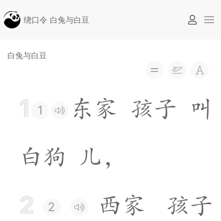
绕口令 白兔与白豆
白兔与白豆
1
东
家
孩
子
叫
1
白
狗
儿
，
2
西
家
孩
子
2