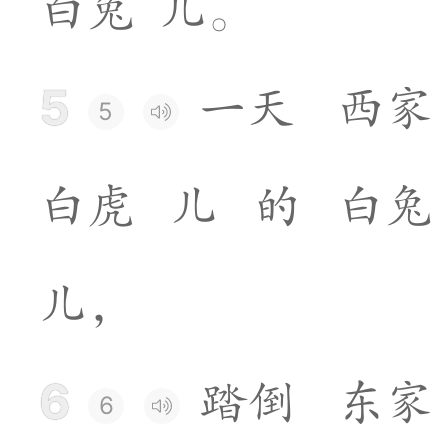
白
兔
儿
。
5
一
天
西
家
5
白
虎
儿
的
白
兔
儿
，
6
踏
倒
东
家
6