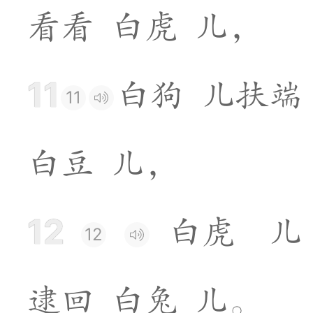
看
看
白
虎
儿
，
11
白
狗
儿
扶
端
11
白
豆
儿
，
12
白
虎
儿
12
逮
回
白
兔
儿
。