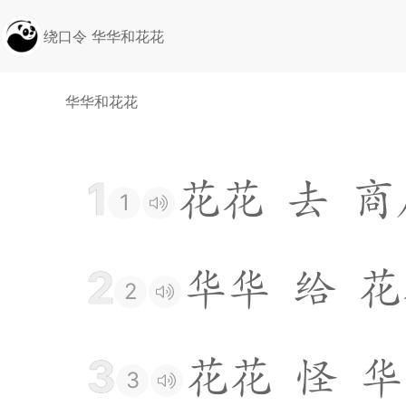
绕口令 华华和花花
华华和花花
1
花
花
去
商
1
2
华
华
给
花
2
3
花
花
怪
华
3