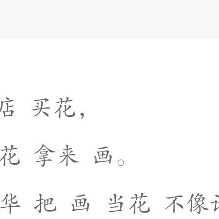
店
买
花
，
花
拿
来
画
。
华
把
画
当
花
不
像