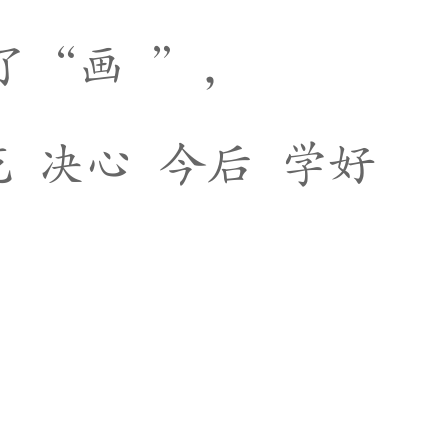
了
“
画
”
，
花
决
心
今
后
学
好