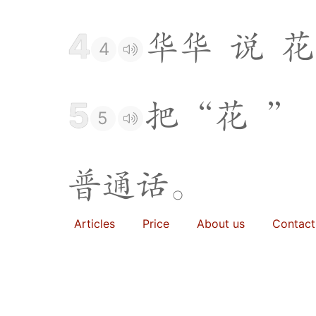
4
华
华
说
花
4
5
把
“
花
”
5
普
通
话
。
Articles
Price
About us
Contact