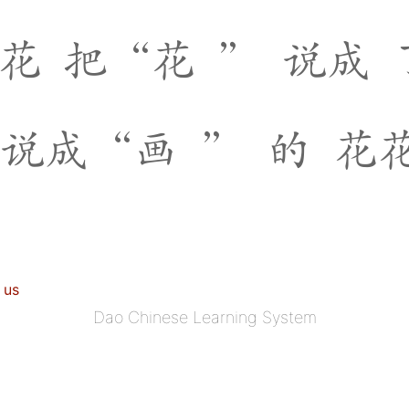
花
把
“
花
”
说
成
说
成
“
画
”
的
花
 us
Dao Chinese Learning System