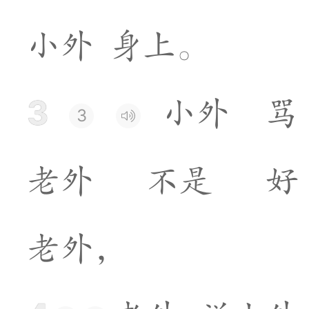
小
外
身
上
。
3
小
外
骂
3
老
外
不
是
好
老
外
，