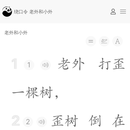
绕口令 老外和小外
老外和小外
1
老
外
打
歪
1
一
棵
树
，
2
歪
树
倒
在
2