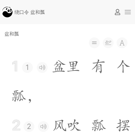
绕口令 盆和瓢
盆和瓢
1
盆
里
有
个
1
瓢
，
2
风
吹
瓢
摆
2