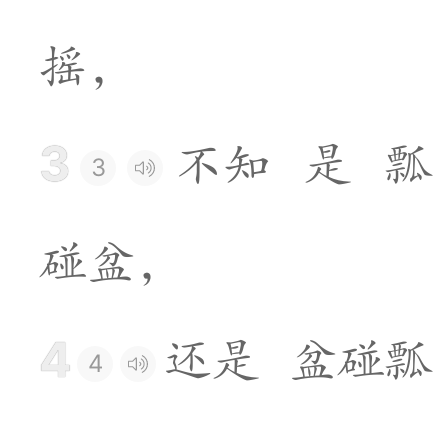
摇
，
3
不
知
是
瓢
3
碰
盆
，
4
还
是
盆
碰
瓢
4