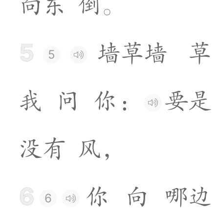
向
东
倒
。
5
墙
草
墙
草
5
我
问
你
：
要
是
没
有
风
，
6
你
向
哪
边
6