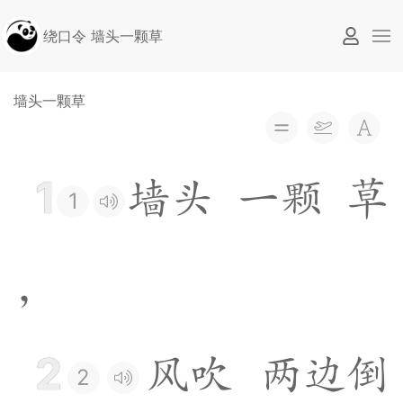
绕口令 墙头一颗草
墙头一颗草
1
墙
头
一
颗
草
1
，
2
风
吹
两
边
倒
2