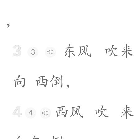
，
3
东
风
吹
来
3
向
西
倒
，
4
西
风
吹
来
4