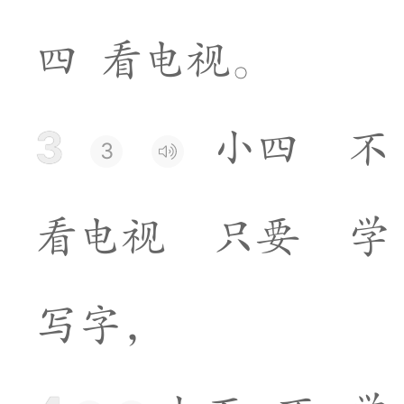
四
看
电
视
。
3
小
四
不
3
看
电
视
只
要
学
写
字
，