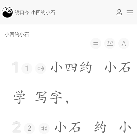
绕口令 小四约小石
小四约小石
1
小
四
约
小
石
1
学
写
字
，
2
小
石
约
小
2