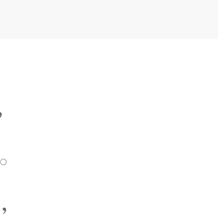
，
。
，