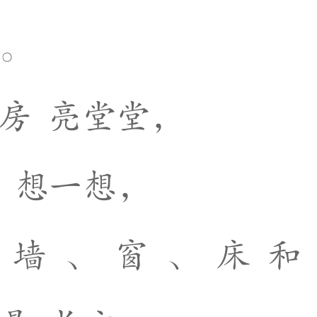
。
房
亮
堂
堂
，
想
一
想
，
墙
、
窗
、
床
和