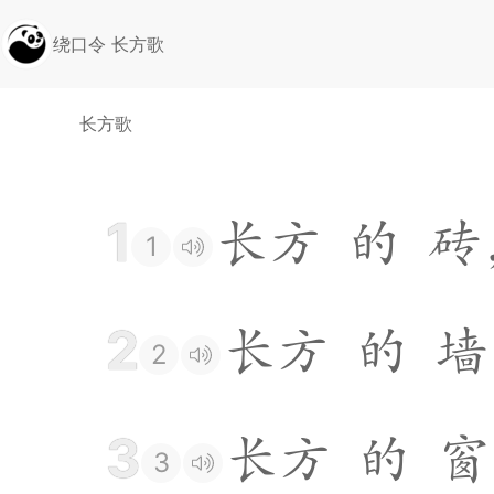
绕口令 长方歌
长方歌
1
长
方
的
砖
1
2
长
方
的
墙
2
3
长
方
的
窗
3