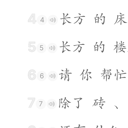
4
长
方
的
床
4
5
长
方
的
楼
5
6
请
你
帮
忙
6
7
除
了
砖
、
7