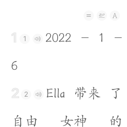
1
2
0
2
2
-
1
-
1
6
2
E
l
l
a
带
来
了
2
自
由
女
神
的