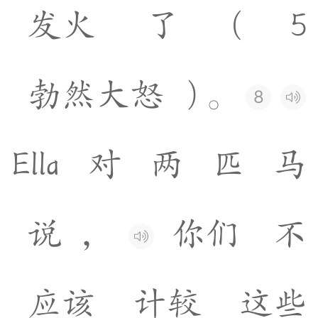
发
火
了
(
5
勃
然
大
怒
)
。
8
E
l
l
a
对
两
匹
马
说
，
你
们
不
应
该
计
较
这
些