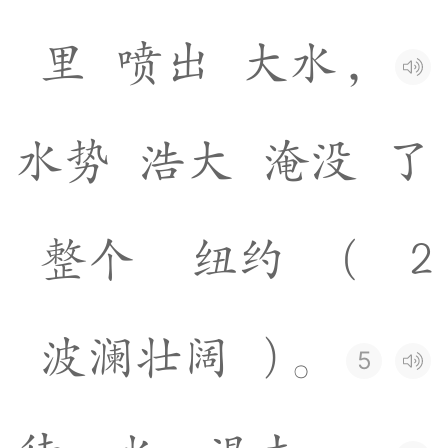
里
喷
出
大
水
，
水
势
浩
大
淹
没
了
整
个
纽
约
(
2
波
澜
壮
阔
)
。
5