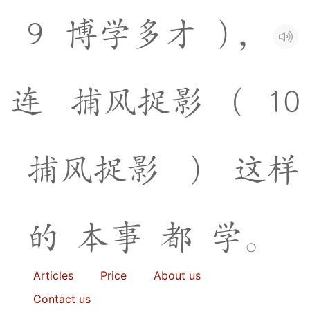
9
博
学
多
才
)
，
连
捕
风
捉
影
(
1
0
捕
风
捉
影
)
这
样
的
本
事
都
学
。
Articles
Price
About us
Contact us