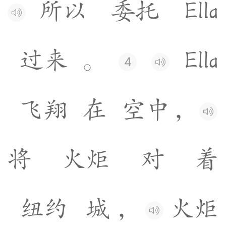
所
以
委
托
E
l
l
a
过
来
。
E
l
l
a
4
飞
翔
在
空
中
，
将
火
炬
对
着
纽
约
城
，
火
炬