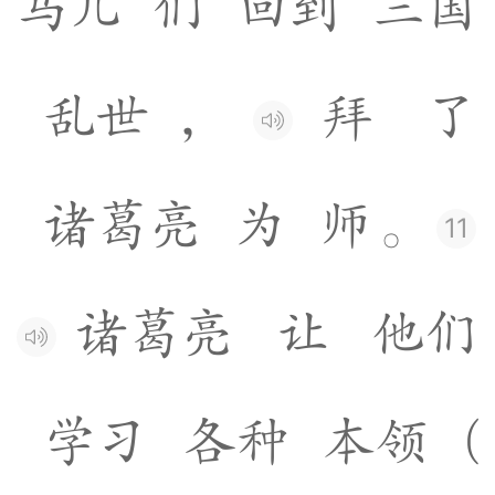
马
儿
们
回
到
三
国
乱
世
，
拜
了
诸
葛
亮
为
师
。
11
诸
葛
亮
让
他
们
学
习
各
种
本
领
(