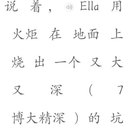
说
着
，
E
l
l
a
用
火
炬
在
地
面
上
烧
出
一
个
又
大
又
深
(
7
博
大
精
深
)
的
坑