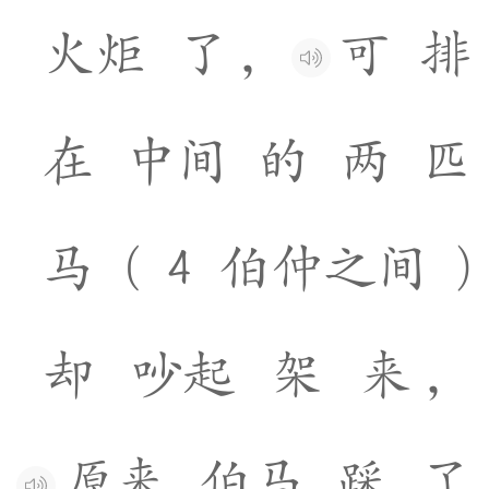
火
炬
了
，
可
排
在
中
间
的
两
匹
马
(
4
伯
仲
之
间
)
却
吵
起
架
来
，
原
来
伯
马
踩
了