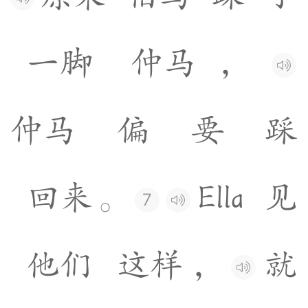
一
脚
仲
马
，
仲
马
偏
要
踩
回
来
。
E
l
l
a
见
7
他
们
这
样
，
就