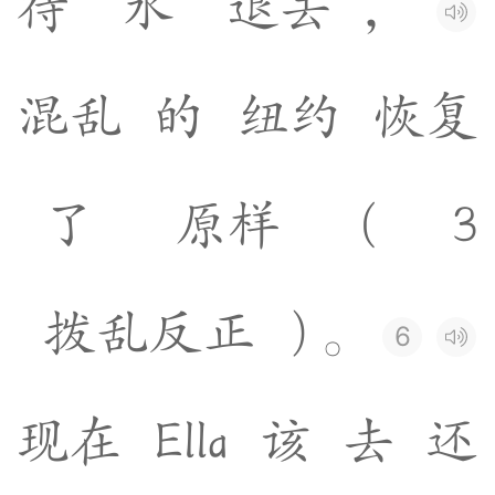
待
水
退
去
，
混
乱
的
纽
约
恢
复
了
原
样
(
3
拨
乱
反
正
)
。
6
现
在
E
l
l
a
该
去
还