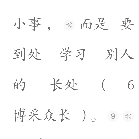
小
事
，
而
是
要
到
处
学
习
别
人
的
长
处
(
6
博
采
众
长
)
。
9