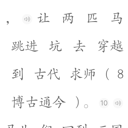
，
让
两
匹
马
跳
进
坑
去
穿
越
到
古
代
求
师
(
8
博
古
通
今
)
。
10