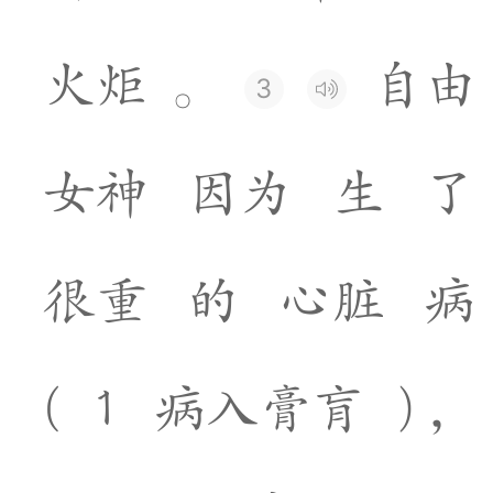
火
炬
。
自
由
3
女
神
因
为
生
了
很
重
的
心
脏
病
(
1
病
入
膏
肓
)
，