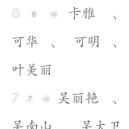
6
卡
雅
、
6
可
华
、
可
明
、
叶
美
丽
7
吴
丽
艳
、
7
吴
南
山
、
吴
大
卫