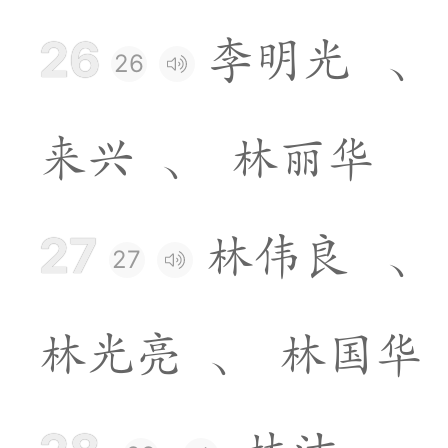
26
李
明
光
、
26
来
兴
、
林
丽
华
27
林
伟
良
、
27
林
光
亮
、
林
国
华