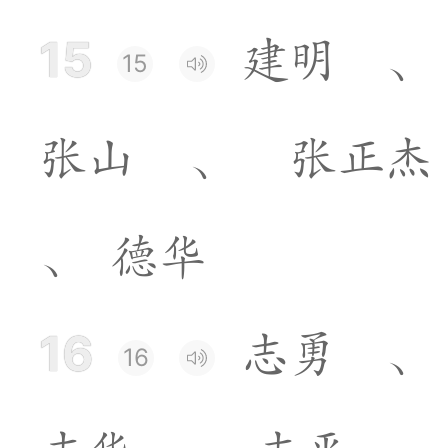
15
建
明
、
15
张
山
、
张
正
杰
、
德
华
16
志
勇
、
16