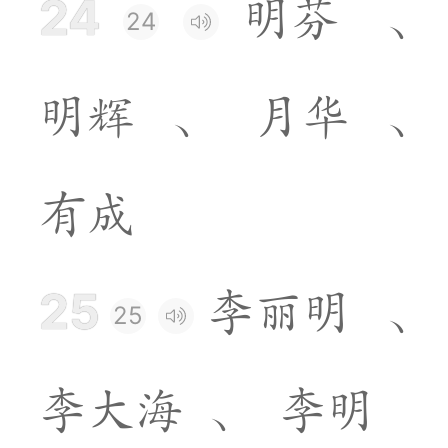
24
明
芬
、
24
明
辉
、
月
华
、
有
成
25
李
丽
明
、
25
李
大
海
、
李
明