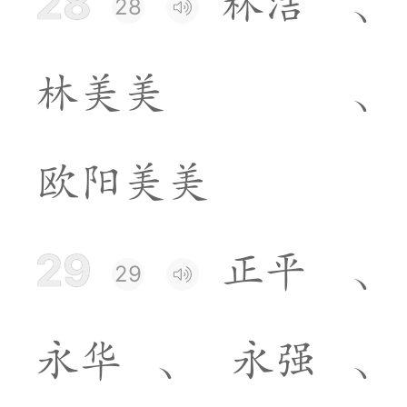
28
林
洁
、
28
林
美
美
、
欧
阳
美
美
29
正
平
、
29
永
华
、
永
强
、