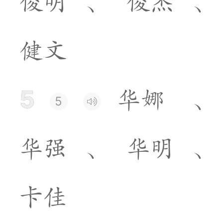
俊
明
、
俊
杰
、
健
文
5
华
娜
、
5
华
强
、
华
明
、
卡
佳