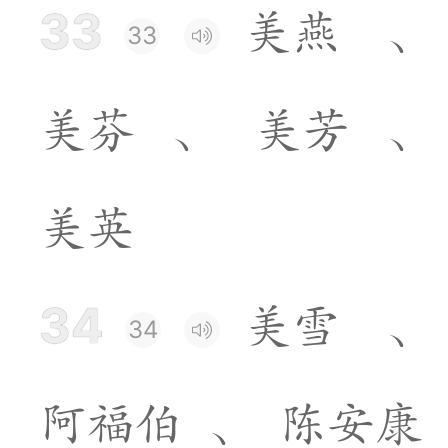
33
美
燕
、
33
美
芬
、
美
芳
、
美
英
34
美
雪
、
34
阿
福
伯
、
陈
安
康