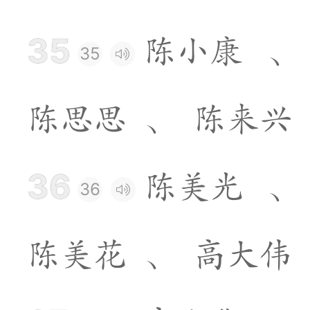
35
陈
小
康
、
35
陈
思
思
、
陈
来
兴
36
陈
美
光
、
36
陈
美
花
、
高
大
伟