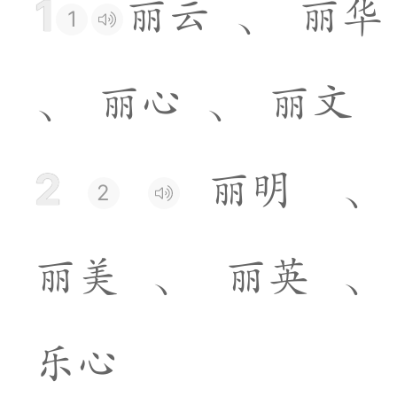
1
丽
云
、
丽
华
1
、
丽
心
、
丽
文
2
丽
明
、
2
丽
美
、
丽
英
、
乐
心