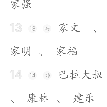
家
强
13
家
文
、
13
家
明
、
家
福
14
巴
拉
大
叔
14
、
康
林
、
建
乐