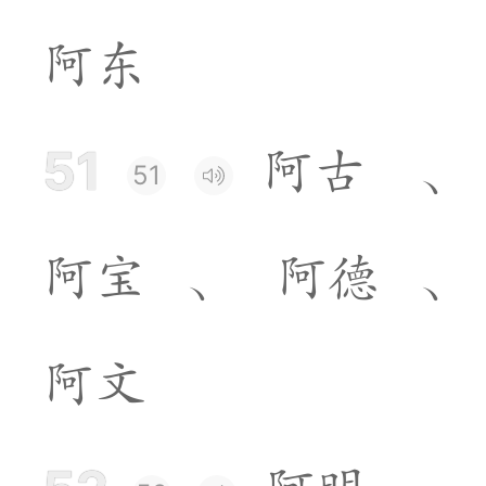
阿
东
51
阿
古
、
51
阿
宝
、
阿
德
、
阿
文