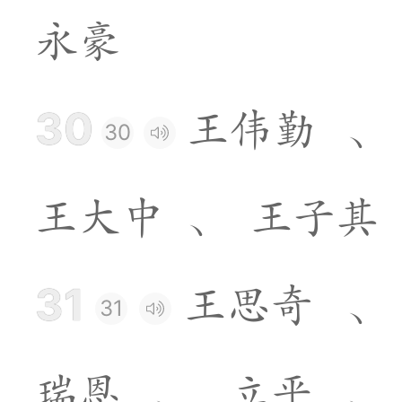
永
豪
30
王
伟
勤
、
30
王
大
中
、
王
子
其
31
王
思
奇
、
31
瑞
恩
、
立
平
、