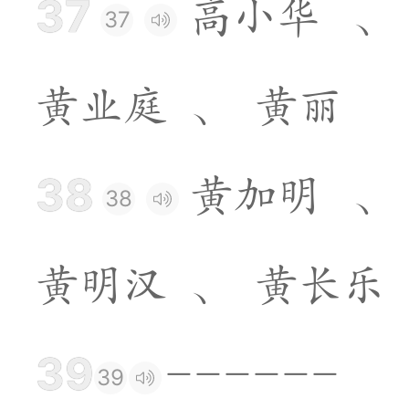
37
高
小
华
、
37
黄
业
庭
、
黄
丽
38
黄
加
明
、
38
黄
明
汉
、
黄
长
乐
39
-
-
-
-
-
-
39