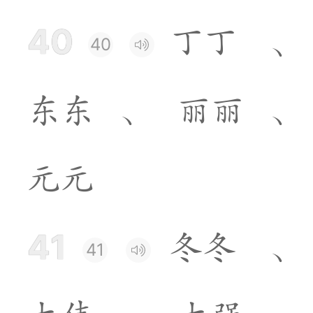
40
丁
丁
、
40
东
东
、
丽
丽
、
元
元
41
冬
冬
、
41