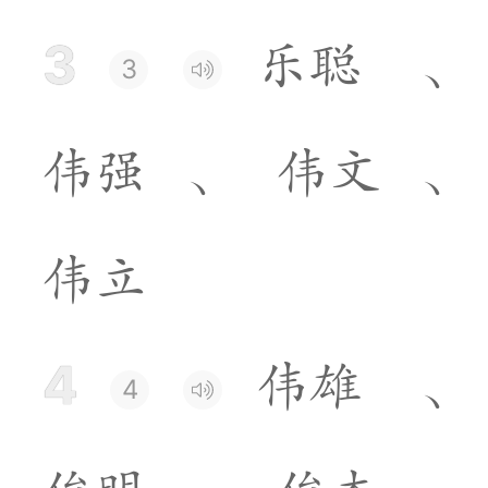
3
乐
聪
、
3
伟
强
、
伟
文
、
伟
立
4
伟
雄
、
4