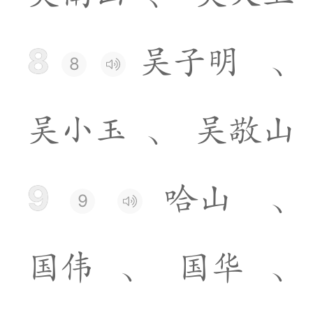
8
吴
子
明
、
8
吴
小
玉
、
吴
敬
山
9
哈
山
、
9
国
伟
、
国
华
、