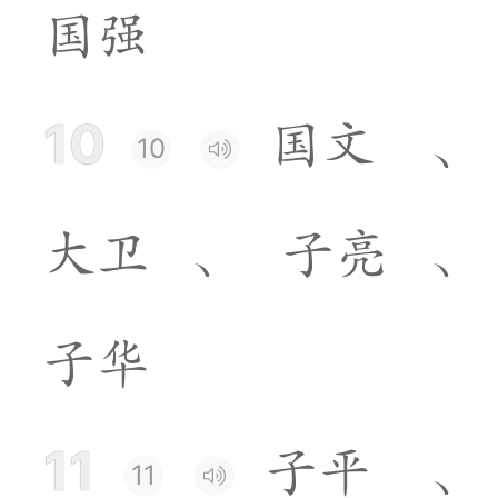
国
强
10
国
文
、
10
大
卫
、
子
亮
、
子
华
11
子
平
、
11