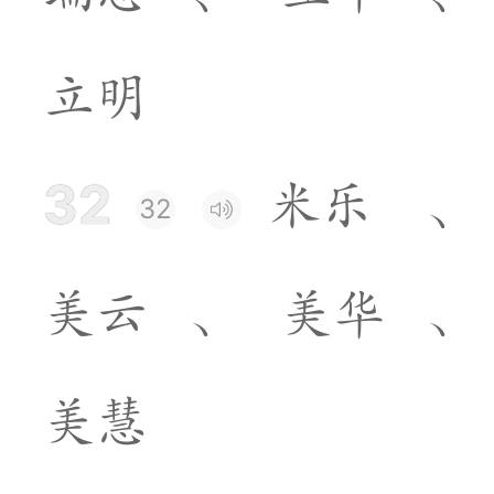
立
明
32
米
乐
、
32
美
云
、
美
华
、
美
慧