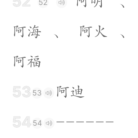
52
阿
明
、
52
阿
海
、
阿
火
、
阿
福
53
阿
迪
53
54
-
-
-
-
-
-
54