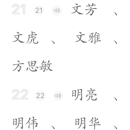
21
文
芳
、
21
文
虎
、
文
雅
、
方
思
敏
22
明
亮
、
22
明
伟
、
明
华
、