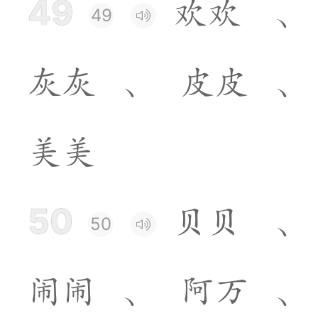
49
欢
欢
、
49
灰
灰
、
皮
皮
、
美
美
50
贝
贝
、
50
闹
闹
、
阿
万
、