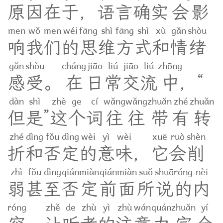
原
因
在
于
，
语
言
确
实
会
影
men
wǒ
men
wéi
fāng
shì
fāng
shì
xù
gǎn
shòu
响
我
们
的
思
维
方
式
和
情
绪
gǎn
shòu
cháng
jiāo
liú
jiāo
liú
zhōng
感
受
。
在
日
常
交
流
中
，
“
dàn
shì
zhè
ge
cí
wǎng
wǎng
zhuǎn
zhé
zhuǎn
但
是
”
这
个
词
往
往
带
有
转
zhé
dìng
fǒu
dìng
wèi
yì
wèi
xuē
ruò
shèn
折
和
否
定
的
意
味
，
它
会
削
zhì
fǒu
dìng
qián
miàn
qián
miàn
suǒ
shuō
róng
nèi
弱
甚
至
否
定
前
面
所
说
的
内
róng
zhě
de
zhù
yì
zhù
wán
quán
zhuǎn
yí