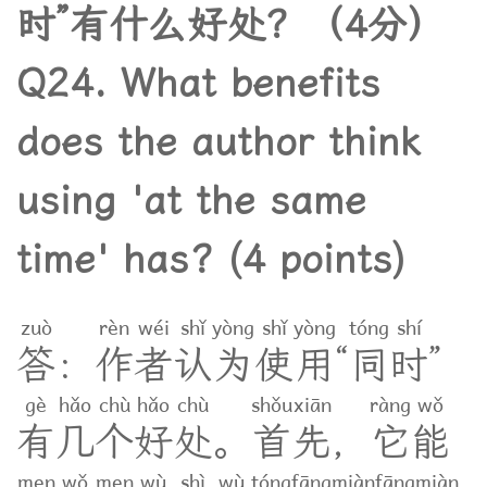
时
”
有
什
么
好
处
？
（
4
分
）
Q24. What benefits
does the author think
using 'at the same
time' has? (4 points)
zuò
rèn
wéi
shǐ
yòng
shǐ
yòng
tóng
shí
答
：
作
者
认
为
使
用
“
同
时
”
gè
hǎo
chù
hǎo
chù
shǒu
xiān
ràng
wǒ
有
几
个
好
处
。
首
先
，
它
能
men
wǒ
men
wù
shì
wù
tóng
fāng
miàn
fāng
miàn