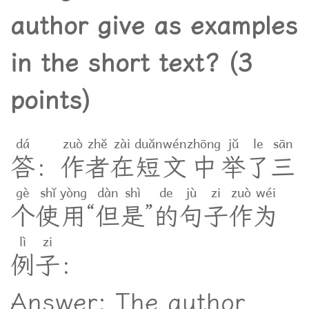
author give as examples
in the short text? (3
points)
dá
zuò
zhě
zài
duǎn
wén
zhōng
jǔ
le
sān
答
：
作
者
在
短
文
中
举
了
三
gè
shǐ
yòng
dàn
shì
de
jù
zi
zuò
wéi
个
使
用
“
但
是
”
的
句
子
作
为
lì
zi
例
子
：
Answer: The author