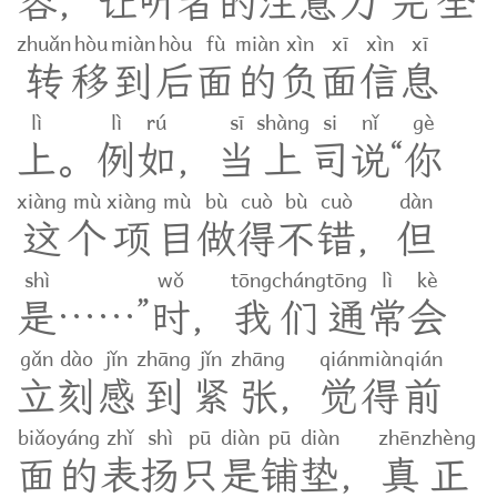
容
，
让
听
者
的
注
意
力
完
全
zhuǎn
hòu
miàn
hòu
fù
miàn
xìn
xī
xìn
xī
转
移
到
后
面
的
负
面
信
息
lì
lì
rú
sī
shàng
si
nǐ
gè
上
。
例
如
，
当
上
司
说
“
你
xiàng
mù
xiàng
mù
bù
cuò
bù
cuò
dàn
这
个
项
目
做
得
不
错
，
但
shì
wǒ
tōng
cháng
tōng
lì
kè
是
…
…
”
时
，
我
们
通
常
会
gǎn
dào
jǐn
zhāng
jǐn
zhāng
qián
miàn
qián
立
刻
感
到
紧
张
，
觉
得
前
biǎo
yáng
zhǐ
shì
pū
diàn
pū
diàn
zhēn
zhèng
面
的
表
扬
只
是
铺
垫
，
真
正