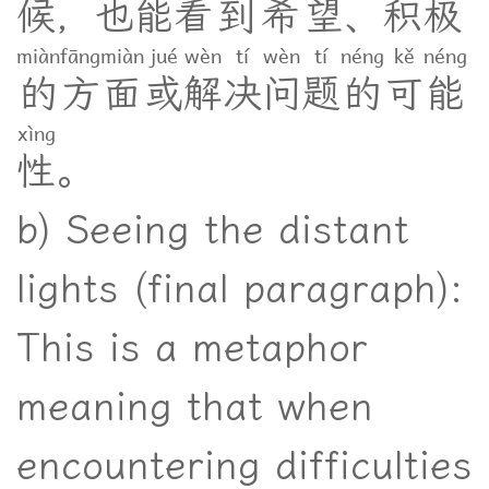
候
，
也
能
看
到
希
望
、
积
极
miàn
fāng
miàn
jué
wèn
tí
wèn
tí
néng
kě
néng
的
方
面
或
解
决
问
题
的
可
能
xìng
性
。
b) Seeing the distant
lights (final paragraph):
This is a metaphor
meaning that when
encountering difficulties