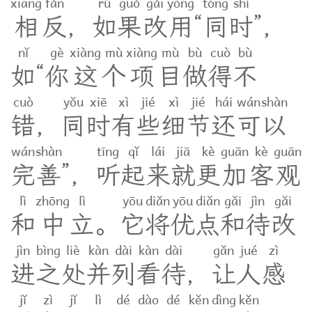
xiāng
fǎn
rú
guǒ
gǎi
yòng
tóng
shí
相
反
，
如
果
改
用
“
同
时
”
，
nǐ
gè
xiàng
mù
xiàng
mù
bù
cuò
bù
如
“
你
这
个
项
目
做
得
不
cuò
yǒu
xiē
xì
jié
xì
jié
hái
wán
shàn
错
，
同
时
有
些
细
节
还
可
以
wán
shàn
tīng
qǐ
lái
jiā
kè
guān
kè
guān
完
善
”
，
听
起
来
就
更
加
客
观
lì
zhōng
lì
yōu
diǎn
yōu
diǎn
gǎi
jìn
gǎi
和
中
立
。
它
将
优
点
和
待
改
jìn
bìng
liè
kàn
dài
kàn
dài
gǎn
jué
zì
进
之
处
并
列
看
待
，
让
人
感
jǐ
zì
jǐ
lì
dé
dào
dé
kěn
dìng
kěn