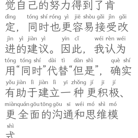
觉
自
己
的
努
力
得
到
了
肯
dìng
tóng
shí
róng
yì
jiē
shòu
gǎi
jìn
gǎi
定
，
同
时
也
更
容
易
接
受
改
jìn
yì
jiàn
yì
yīn
cǐ
wéi
rèn
wéi
进
的
建
议
。
因
此
，
我
认
为
tóng
tóng
shí
dài
tì
dàn
shì
què
shí
用
“
同
时
”
代
替
“
但
是
”
，
确
实
yǒu
jiàn
lì
jiàn
lì
yī
zhǒng
jí
jī
jí
有
助
于
建
立
一
种
更
积
极
、
miàn
quán
gōu
tōng
gōu
sī
wéi
mó
shì
mó
更
全
面
的
沟
通
和
思
维
模
shì
式
。