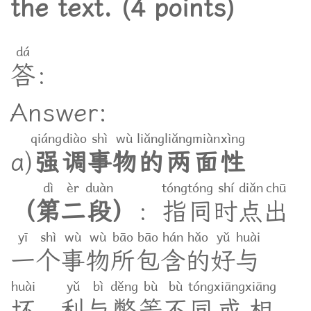
the text. (4 points)
dá
答
：
Answer:
qiáng
diào
shì
wù
liǎng
liǎng
miàn
xìng
a
)
强
调
事
物
的
两
面
性
dì
èr
duàn
tóng
tóng
shí
diǎn
chū
（
第
二
段
）
：
指
同
时
点
出
yī
shì
wù
wù
bāo
bāo
hán
hǎo
yǔ
huài
一
个
事
物
所
包
含
的
好
与
huài
yǔ
bì
děng
bù
bù
tóng
xiāng
xiāng
坏
、
利
与
弊
等
不
同
或
相