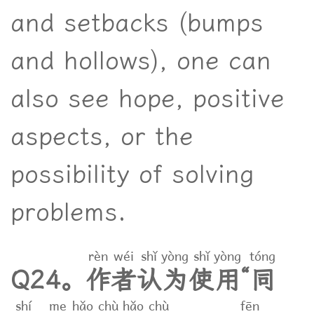
and setbacks (bumps
and hollows), one can
also see hope, positive
aspects, or the
possibility of solving
problems.
rèn
wéi
shǐ
yòng
shǐ
yòng
tóng
Q
2
4
。
作
者
认
为
使
用
“
同
shí
me
hǎo
chù
hǎo
chù
fēn