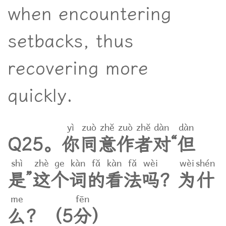
when encountering
setbacks, thus
recovering more
quickly.
yì
zuò
zhě
zuò
zhě
dàn
dàn
Q
2
5
。
你
同
意
作
者
对
“
但
shì
zhè
ge
kàn
fǎ
kàn
fǎ
wèi
wèi
shén
是
”
这
个
词
的
看
法
吗
？
为
什
me
fēn
么
？
（
5
分
）