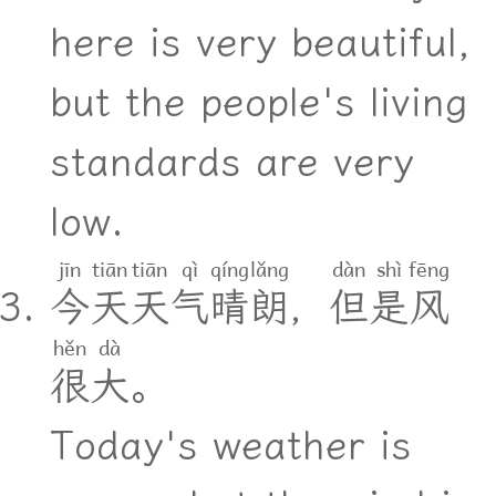
here is very beautiful,
but the people's living
standards are very
low.
jīn
tiān
tiān
qì
qíng
lǎng
dàn
shì
fēng
今
天
天
气
晴
朗
，
但
是
风
hěn
dà
很
大
。
Today's weather is