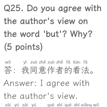
Q25. Do you agree with
the author's view on
the word 'but'? Why?
(5 points)
wǒ
yì
zuò
zhě
zuò
zhě
fǎ
kàn
fǎ
答
：
我
同
意
作
者
的
看
法
。
Answer: I agree with
the author's view.
zài
yú
zài
yú
què
shí
què
shí
xiǎng
wǒ