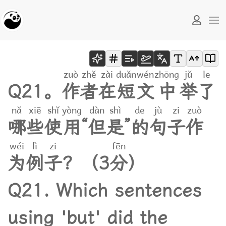
zuò
zhě
zài
duǎn
wén
zhōng
jǔ
le
Q
2
1
。
作
者
在
短
文
中
举
了
nǎ
xiē
shǐ
yòng
dàn
shì
de
jù
zi
zuò
哪
些
使
用
“
但
是
”
的
句
子
作
wéi
lì
zi
fēn
为
例
子
？
（
3
分
）
Q21. Which sentences
using 'but' did the