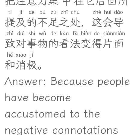
把
注
意
力
集
中
在
它
后
面
所
tí
jí
de
bù
zú
zhī
chù
zhè
huì
dǎo
提
及
的
不
足
之
处
，
这
会
导
zhì
duì
shì
wù
de
kàn
fǎ
biàn
de
piàn
miàn
致
对
事
物
的
看
法
变
得
片
面
hé
xiāo
jí
和
消
极
。
Answer: Because people
have become
accustomed to the
negative connotations