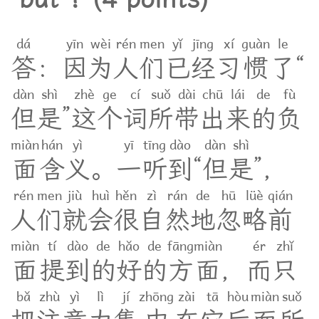
dá
yīn
wèi
rén
men
yǐ
jīng
xí
guàn
le
答
：
因
为
人
们
已
经
习
惯
了
“
dàn
shì
zhè
ge
cí
suǒ
dài
chū
lái
de
fù
但
是
”
这
个
词
所
带
出
来
的
负
miàn
hán
yì
yī
tīng
dào
dàn
shì
面
含
义
。
一
听
到
“
但
是
”
，
rén
men
jiù
huì
hěn
zì
rán
de
hū
lüè
qián
人
们
就
会
很
自
然
地
忽
略
前
miàn
tí
dào
de
hǎo
de
fāng
miàn
ér
zhǐ
面
提
到
的
好
的
方
面
，
而
只
bǎ
zhù
yì
lì
jí
zhōng
zài
tā
hòu
miàn
suǒ