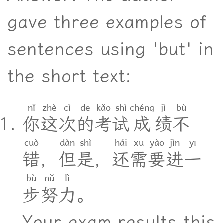
gave three examples of
sentences using 'but' in
the short text:
nǐ
zhè
cì
de
kǎo
shì
chéng
jì
bù
你
这
次
的
考
试
成
绩
不
cuò
dàn
shì
hái
xū
yào
jìn
yī
错
，
但
是
，
还
需
要
进
一
bù
nǔ
lì
步
努
力
。
Your exam results this