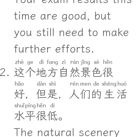
time are good, but
you still need to make
further efforts.
zhè
ge
dì
fang
zì
rán
jǐng
sè
hěn
这
个
地
方
自
然
景
色
很
hǎo
dàn
shì
rén
men
de
shēng
huó
好
，
但
是
，
人
们
的
生
活
shuǐ
píng
hěn
dī
水
平
很
低
。
The natural scenery