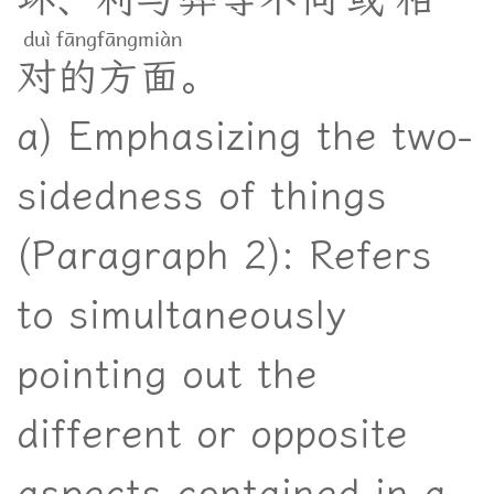
duì
fāng
fāng
miàn
对
的
方
面
。
a) Emphasizing the two-
sidedness of things
(Paragraph 2): Refers
to simultaneously
pointing out the
different or opposite