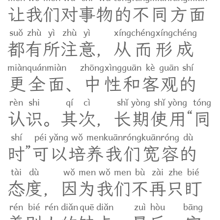
让
我
们
对
事
物
的
不
同
方
面
suǒ
zhù
yì
zhù
yì
xíng
chéng
xíng
chéng
都
有
所
注
意
，
从
而
形
成
miàn
quán
miàn
zhōng
xìng
guān
kè
guān
shí
更
全
面
、
中
性
和
客
观
的
rèn
shi
qí
cì
shǐ
yòng
shǐ
yòng
tóng
认
识
。
其
次
，
长
期
使
用
“
同
shí
péi
yǎng
wǒ
men
kuān
róng
kuān
róng
dù
时
”
可
以
培
养
我
们
宽
容
的
tài
dù
wǒ
men
wǒ
men
bù
zài
zhe
bié
态
度
，
因
为
我
们
不
再
只
盯
rén
bié
rén
diǎn
quē
diǎn
zuì
hòu
bāng