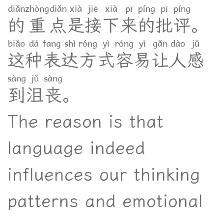
diǎn
zhòng
diǎn
xià
jiē
xià
pī
píng
pī
píng
的
重
点
是
接
下
来
的
批
评
。
biǎo
dá
fāng
shì
róng
yì
róng
yì
gǎn
dào
jǔ
这
种
表
达
方
式
容
易
让
人
感
sàng
jǔ
sàng
到
沮
丧
。
The reason is that
language indeed
influences our thinking
patterns and emotional