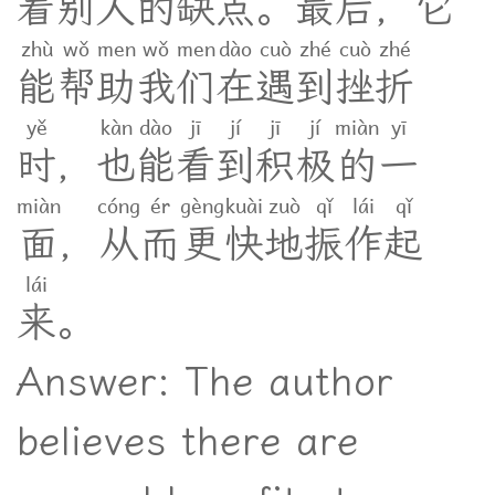
着
别
人
的
缺
点
。
最
后
，
它
zhù
wǒ
men
wǒ
men
dào
cuò
zhé
cuò
zhé
能
帮
助
我
们
在
遇
到
挫
折
yě
kàn
dào
jī
jí
jī
jí
miàn
yī
时
，
也
能
看
到
积
极
的
一
miàn
cóng
ér
gèng
kuài
zuò
qǐ
lái
qǐ
面
，
从
而
更
快
地
振
作
起
lái
来
。
Answer: The author
believes there are