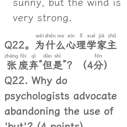
sunny, but the wind is
very strong.
wèi
shén
me
xīn
lǐ
xué
jiā
zhǔ
Q
2
2
。
为
什
么
心
理
学
家
主
zhāng
fèi
qì
dàn
shì
fēn
张
废
弃
“
但
是
”
？
（
4
分
）
Q22. Why do
psychologists advocate
abandoning the use of
'but'? (4 points)