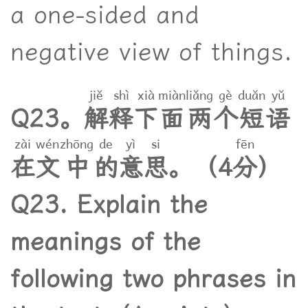
a one-sided and
negative view of things.
jiě
shì
xià
miàn
liǎng
gè
duǎn
yǔ
Q
2
3
。
解
释
下
面
两
个
短
语
zài
wén
zhōng
de
yì
si
fēn
在
文
中
的
意
思
。
（
4
分
）
Q23. Explain the
meanings of the
following two phrases in