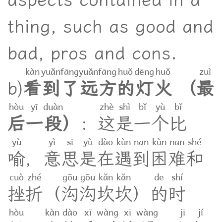
aspects contained in a
thing, such as good and
bad, pros and cons.
kàn
yuǎn
fāng
yuǎn
fāng
huǒ
dēng
huǒ
zuì
b
)
看
到
了
远
方
的
灯
火
（
最
hòu
yī
duàn
zhè
shì
bǐ
yù
bǐ
后
一
段
）
：
这
是
一
个
比
yù
yì
si
yù
dào
kùn
nan
kùn
nan
shé
喻
，
意
思
是
在
遇
到
困
难
和
cuò
zhé
gōu
gōu
kǎn
kǎn
de
shí
挫
折
（
沟
沟
坎
坎
）
的
时
hòu
kàn
dào
xī
wàng
xī
wàng
jī
jí