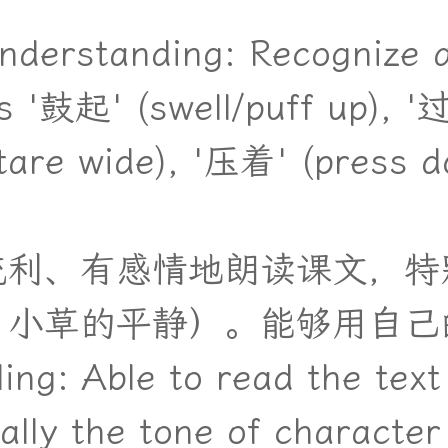
nderstanding: Recognize 
s '鼓起' (swell/puff up), '
stare wide), '压着' (press 
流
利
、
有
感
情
地
朗
读
课
文
，
特
、
小
草
的
平
静
）
。
能
够
用
自
己
ing: Able to read the text
ally the tone of character 