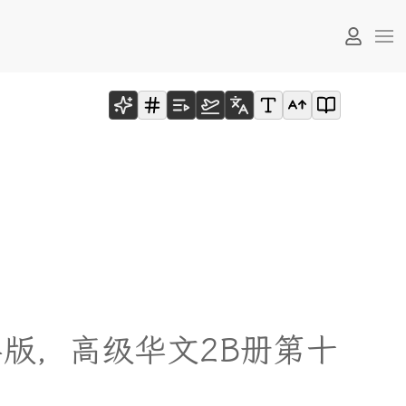
年
版
，
高
级
华
文
2
B
册
第
十