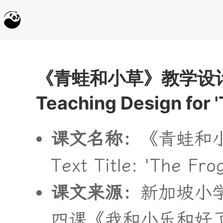
《
青
蛙
和
小
草
》
教
学
设
Teaching Design for '
课
文
名
称
：
《
青
蛙
和
Text Title: 'The Fr
课
文
来
源
：
新
加
坡
小
四
课
《
我
和
小
乐
和
好