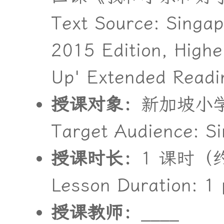
Text Source: Singa
2015 Edition, High
Up' Extended Readi
授
课
对
象
：
新
加
坡
小
Target Audience: Si
授
课
时
长
：
1
课
时
（
Lesson Duration: 1 
授
课
教
师
：
_
_
_
_