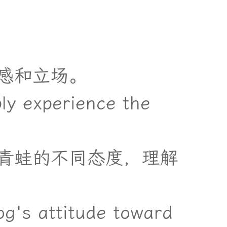
感
和
立
场
。
ply experience the
青
蛙
的
不
同
态
度
，
理
解
og's attitude toward