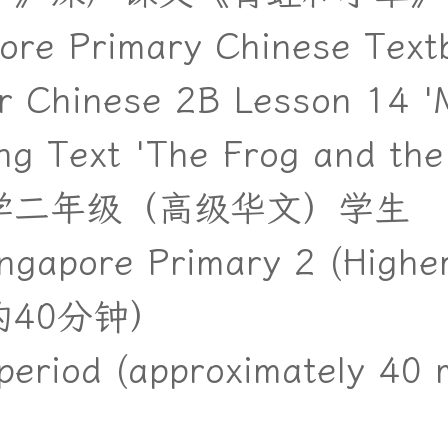
pore Primary Chinese Text
er Chinese 2B Lesson 14 
ng Text 'The Frog and the
学
二
年
级
（
高
级
华
文
）
学
生
ngapore Primary 2 (Highe
约
4
0
分
钟
）
period (approximately 40 