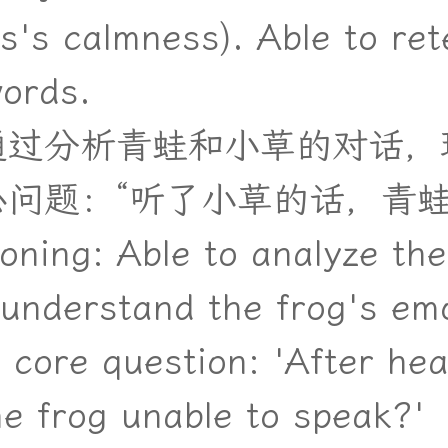
s's calmness). Able to ret
words.
通
过
分
析
青
蛙
和
小
草
的
对
话
，
心
问
题
：
“
听
了
小
草
的
话
，
青
oning: Able to analyze th
 understand the frog's em
 core question: 'After hea
e frog unable to speak?'