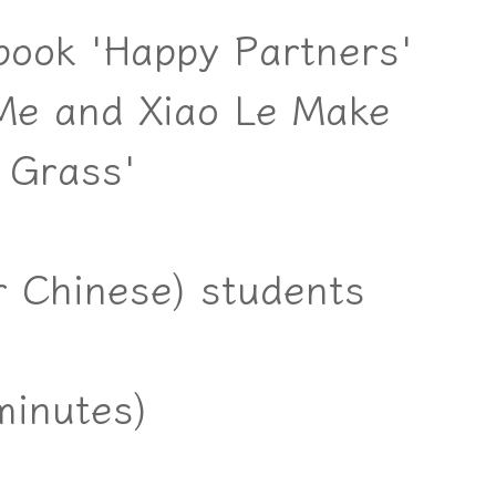
book 'Happy Partners'
'Me and Xiao Le Make
 Grass'
r Chinese) students
minutes)