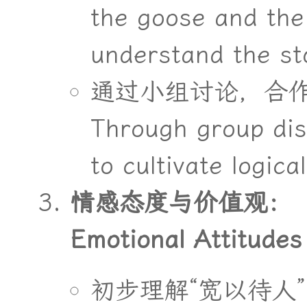
the goose and the 
understand the st
通
过
小
组
讨
论
，
合
Through group disc
to cultivate logica
情
感
态
度
与
价
值
观
：
Emotional Attitudes
初
步
理
解
“
宽
以
待
人
”