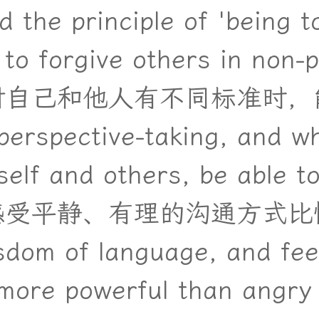
nd the principle of 'being 
 to forgive others in non-p
对
自
己
和
他
人
有
不
同
标
准
时
，
perspective-taking, and w
elf and others, be able to 
感
受
平
静
、
有
理
的
沟
通
方
式
比
dom of language, and feel
more powerful than angry