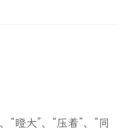
、
“
瞪
大
”
、
“
压
着
”
、
“
同