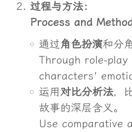
过
程
与
方
法
：
Process and Method
通
过
角
色
扮
演
和
分
Through role-play 
characters' emoti
运
用
对
比
分
析
法
，
故
事
的
深
层
含
义
。
Use comparative a