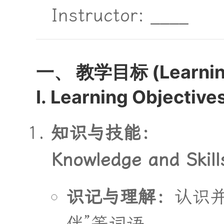
Instructor: ____
一
、
教
学
目
标
(
L
e
a
r
n
i
I. Learning Objective
知
识
与
技
能
：
Knowledge and Skill
识
记
与
理
解
：
认
识