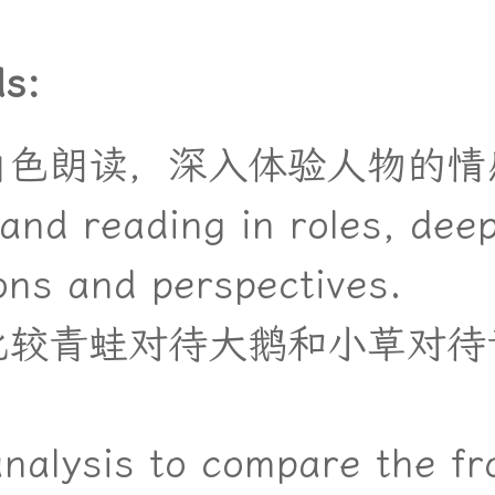
s:
角
色
朗
读
，
深
入
体
验
人
物
的
情
and reading in roles, dee
ons and perspectives.
比
较
青
蛙
对
待
大
鹅
和
小
草
对
待
nalysis to compare the fr