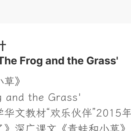
计
The Frog and the Grass'
小
草
》
og and the Grass'
学
华
文
教
材
“
欢
乐
伙
伴
”
2
0
1
5
了
》
深
广
课
文
《
青
蛙
和
小
草
》