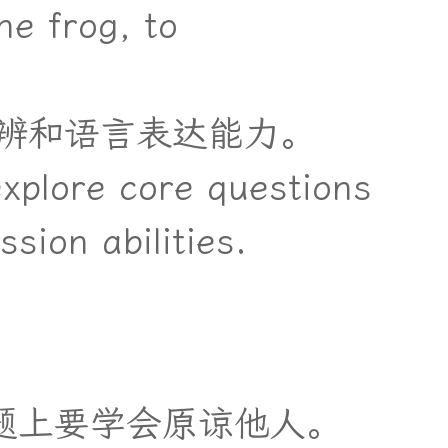
he frog, to
辨
和
语
言
表
达
能
力
。
explore core questions
ssion abilities.
题
上
要
学
会
原
谅
他
人
。