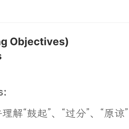
n
g
O
b
j
e
c
t
i
v
e
s
)
s
s:
并
理
解
“
鼓
起
”
、
“
过
分
”
、
“
原
谅
”