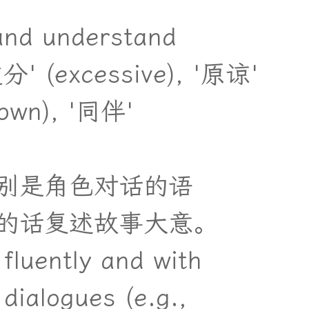
and understand
过分' (excessive), '原谅'
down), '同伴'
别
是
角
色
对
话
的
语
的
话
复
述
故
事
大
意
。
 fluently and with
dialogues (e.g.,