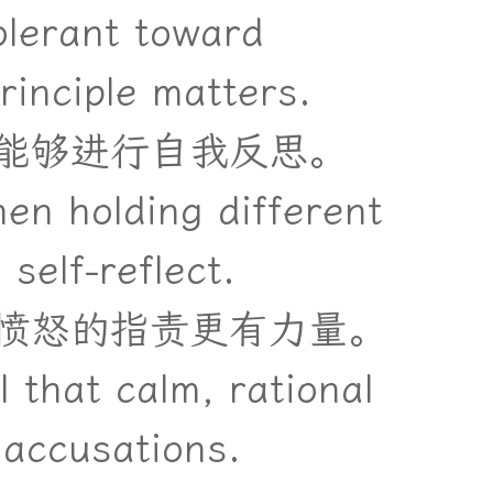
tolerant toward
rinciple matters.
能
够
进
行
自
我
反
思
。
hen holding different
self-reflect.
愤
怒
的
指
责
更
有
力
量
。
 that calm, rational
 accusations.