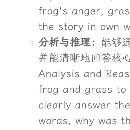
frog's anger, gras
the story in own 
分
析
与
推
理
：
能
够
并
能
清
晰
地
回
答
核
Analysis and Reas
frog and grass to
clearly answer the
words, why was th