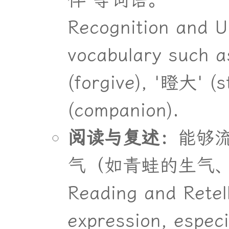
伴
”
等
词
语
。
Recognition and U
vocabulary such a
(forgive), '瞪大' (
(companion).
阅
读
与
复
述
：
能
够
气
（
如
青
蛙
的
生
气
Reading and Retell
expression, especi