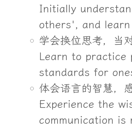
Initially understa
others', and learn
学
会
换
位
思
考
，
当
Learn to practice 
standards for ones
体
会
语
言
的
智
慧
，
Experience the wis
communication is 