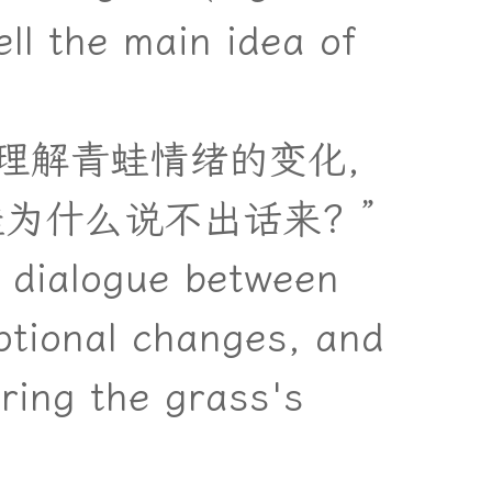
ell the main idea of
理
解
青
蛙
情
绪
的
变
化
，
蛙
为
什
么
说
不
出
话
来
？
”
e dialogue between
otional changes, and
ring the grass's