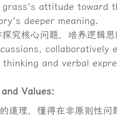
grass's attitude toward t
ory's deeper meaning.
作
探
究
核
心
问
题
，
培
养
逻
辑
思
ussions, collaboratively 
l thinking and verbal expre
 and Values:
的
道
理
，
懂
得
在
非
原
则
性
问