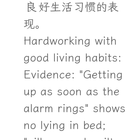
良
好
生
活
习
惯
的
表
现
。
Hardworking with
good living habits:
Evidence: "Getting
up as soon as the
alarm rings" shows
no lying in bed;