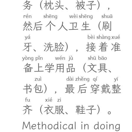
务
（
枕
头
、
被
子
）
，
rén
shēng
wèi
shēng
shuā
然
后
个
人
卫
生
（
刷
yá
bèi
shàng
xué
牙
、
洗
脸
）
，
接
着
准
yòng
pǐn
wén
jù
shū
bāo
备
上
学
用
品
（
文
具
、
zuì
dài
zhěng
qí
yī
书
包
）
，
最
后
穿
戴
整
fu
xié
zi
齐
（
衣
服
、
鞋
子
）
。
Methodical in doing