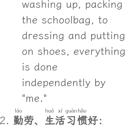
washing up, packing
the schoolbag, to
dressing and putting
on shoes, everything
is done
independently by
"me."
láo
huó
xí
guàn
hǎo
勤
劳
、
生
活
习
惯
好
：