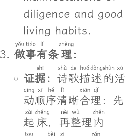
diligence and good
living habits.
yǒu
tiáo
lǐ
zhèng
做
事
有
条
理
：
shī
shù
de
huó
dòng
shùn
xù
证
据
：
诗
歌
描
述
的
活
qīng
xī
hé
lǐ
xiān
qǐ
动
顺
序
清
晰
合
理
：
先
zài
zhěng
nèi
wù
zhěn
起
床
，
再
整
理
内
tou
bèi
zi
rán