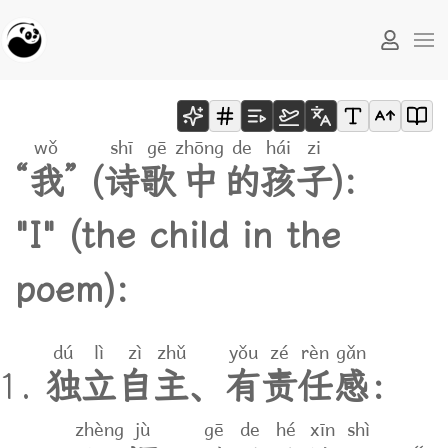
wǒ
shī
gē
zhōng
de
hái
zi
“
我
”
(
诗
歌
中
的
孩
子
)
:
"I" (the child in the
poem):
dú
lì
zì
zhǔ
yǒu
zé
rèn
gǎn
独
立
自
主
、
有
责
任
感
：
zhèng
jù
gē
de
hé
xīn
shì