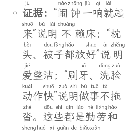
jù
nào
zhōng
jiù
qǐ
lái
证
据
：
“
闹
钟
一
响
就
起
shuō
bù
lài
chuáng
来
”
说
明
不
赖
床
；
“
枕
bèi
dōu
fàng
hǎo
shuō
ài
zhěng
头
、
被
子
都
放
好
”
说
明
jié
xǐ
dòng
zuò
爱
整
洁
；
“
刷
牙
、
洗
脸
kuài
shuō
zuò
shì
bù
tuō
tà
动
作
快
”
说
明
做
事
不
拖
zhè
dōu
shì
qín
láo
hé
liáng
hǎo
沓
。
这
些
都
是
勤
劳
和
shēng
huó
xí
guàn
de
biǎo
xiàn