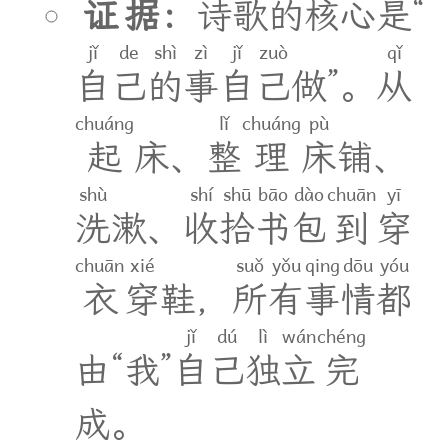
证
据
：
诗
歌
的
核
心
是
“
jǐ
de
shì
zì
jǐ
zuò
qǐ
自
己
的
事
自
己
做
”
。
从
chuáng
lǐ
chuáng
pù
起
床
、
整
理
床
铺
、
shù
shí
shū
bāo
dào
chuān
yī
洗
漱
、
收
拾
书
包
到
穿
chuān
xié
suǒ
yǒu
qing
dōu
yóu
衣
穿
鞋
，
所
有
事
情
都
jǐ
dú
lì
wán
chéng
由
“
我
”
自
己
独
立
完
成
。