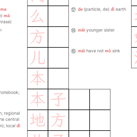
ma
de
dì
⑫
(particle, de)
earth
么
má
e)
phrase)
mèi
n
⑭
younger sister
方
méi
mò
⑯
have not
sink
儿
本
notebook;
本
子
n; regional
地
方
he central
dì
n); local
lace; space;