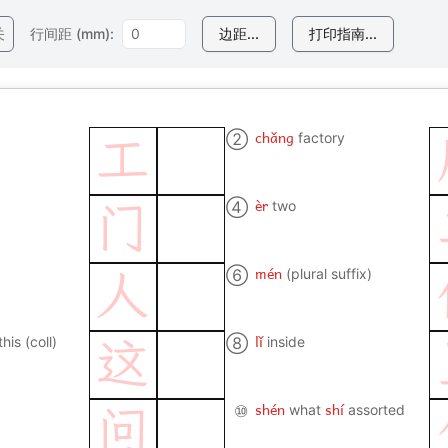
关
行间距 (mm):
边距...
打印指南...
chǎng
②
factory
工
èr
④
two
门
mén
⑥
(plural suffix)
人
lǐ
this (coll)
⑧
inside
这
shén
shí
⑩
what
assorted
问