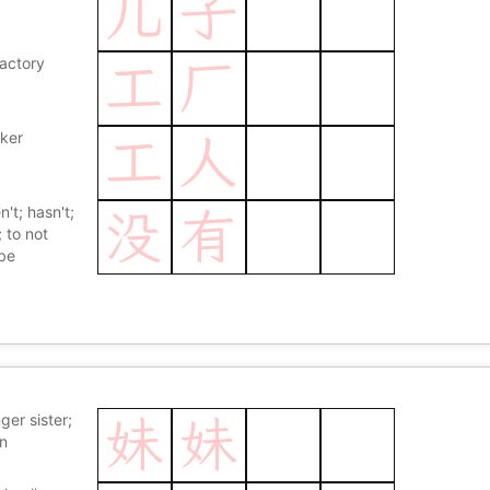
儿
子
ry
factory
工
厂
ker
工
人
't; hasn't;
没
有
; to not
 be
ger sister;
妹
妹
n