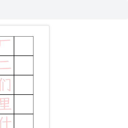
厂
二
们
里
什