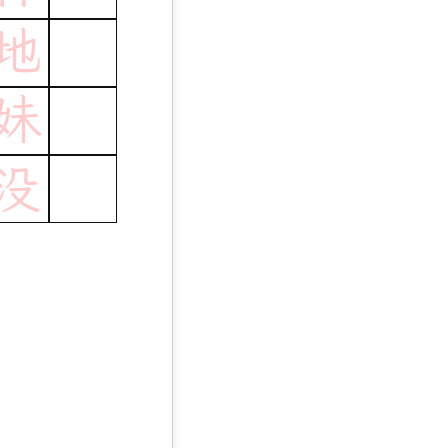
地
妹
没