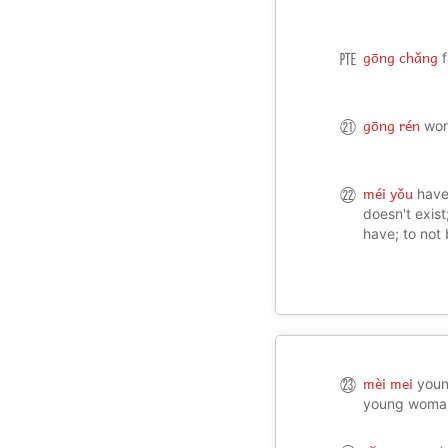
room; territo
gōng chǎng
㉐
gōng rén
㉑
wor
méi yǒu
㉒
haven
doesn't exist
have; to not
mèi mei
㉓
youn
young woma