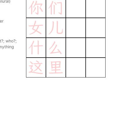
lural)
你
们
er
女
儿
t?; who?;
什
么
nything
这
里