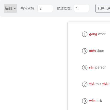
书写次数:
描红次数:
乱序已
gōng
①
work
mén
③
door
rén
⑤
person
zhè
zhèi
⑦
this
wèn
⑨
ask