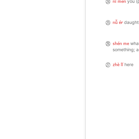
nǐ men
㉔
you (p
nǚ ér
㉕
daught
shén me
㉖
wha
something; a
zhè lǐ
㉗
here