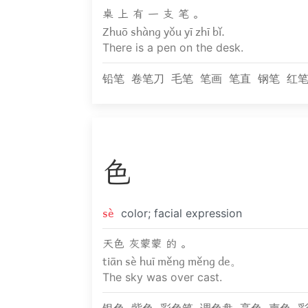
桌 上 有 一 支 笔 。
Zhuō shàng yǒu yī zhī bǐ.
There is a pen on the desk.
铅笔
卷笔刀
毛笔
笔画
笔直
钢笔
红
色
sè
color; facial expression
天色 灰蒙蒙 的 。
tiān sè huī měng měng de。
The sky was over cast.