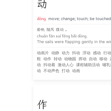
动
dòng
move; change; touch; be touche
船帆 随风 摆动 。
chuán fān suí fēng bǎi dòng.
The sails were flapping gently in the wi
动画片
动静
动力
抖动
浮动
感动
行
鞋
动作
转动
动物园
挥动
自动
移动
动
抖动着
激动人心
课程辅助活动
哺乳
动
不动声色
打动
动画
作