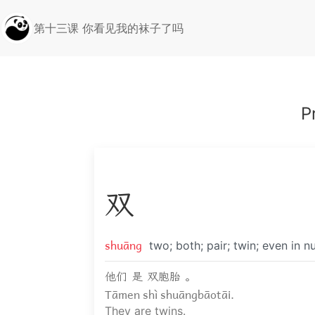
第十三课 你看见我的袜子了吗
P
双
shuāng
two; both; pair; twin; even in 
他们 是 双胞胎 。
Tāmen shì shuāngbāotāi.
They are twins.