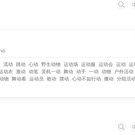
d
nd.
动
流动
跳动
心动
野生动物
运动场
运动服
运动会
运动
运
运动衣
激动
动笔
灵机一动
舞动
动手
一动
动物
户外活动
动物
舞动着
运动员
敢动
摆动
心动不如行动
搬动
分组活