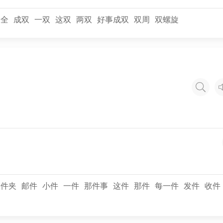
双全
成双
一双
这双
两双
好事成双
双周
双螺旋
文件夹
邮件
小件
一件
那件事
这件
那件
每一件
发件
收件