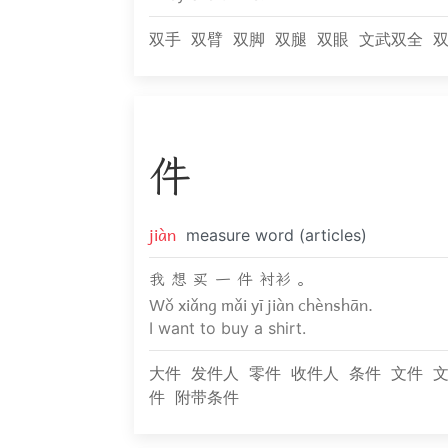
双手
双臂
双脚
双腿
双眼
文武双全
件
jiàn
measure word (articles)
我 想 买 一 件 衬衫 。
Wǒ xiǎng mǎi yī jiàn chènshān.
I want to buy a shirt.
大件
发件人
零件
收件人
条件
文件
件
附带条件