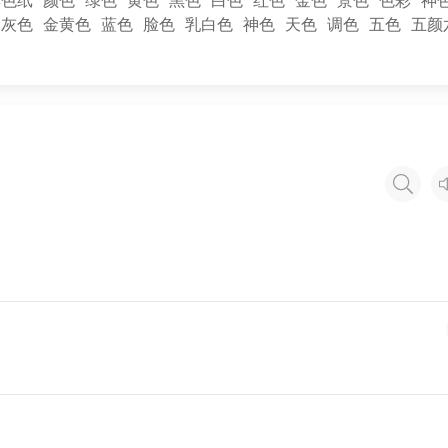
彩色纸
颜色
绿色
黄色
黑色
白色
红色
金色
景色
色彩
神
灰色
金黄色
蓝色
脸色
乳白色
神色
天色
调色
五色
五颜