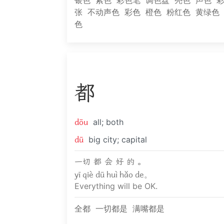
银色
紫色
彩色笔
调色盘
亮色
声色
张
不动声色
彩色
橙色
粉红色
黄绿色
色
都
dōu
all; both
dū
big city; capital
一切 都 会 好 的 。
yī qiè dū huì hǎo de。
Everything will be OK.
全都
一切都是
满嘴都是