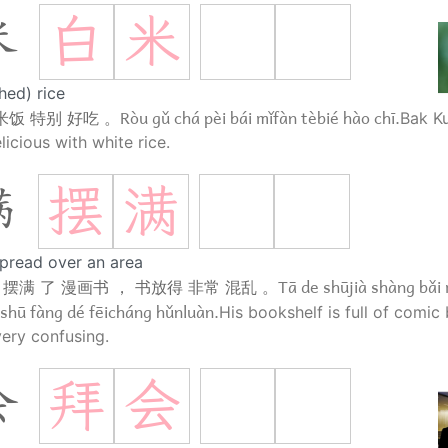
白
米
米
hed) rice
Ròu gǔ chá pèi bái mǐfàn tèbié hào chī.
米饭 特别 好吃 。
Bak Ku
licious with white rice.
摆
满
满
spread over an area
Tā de shūjià shàng bǎi
 摆满 了 漫画书 ， 书放得 非常 混乱 。
shū fàng dé fēicháng hǔnluàn.
His bookshelf is full of comic
very confusing.
拜
会
会