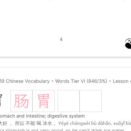
4
19 Chinese Vocabulary
‣
Words Tier VI (846/3%)
‣
Lesson 
肠
胃
胃
tomach and intestine; digestive system
Yéyé chángwèi bù dàhǎo, suǒyǐ bù
大好 ， 所以 不能 喝 冰水 。
s stomach is not very good, so he can't drink ice water.