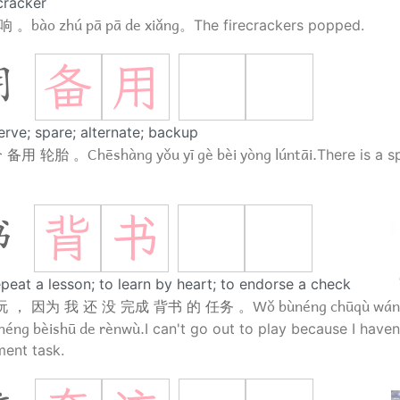
cracker
bào zhú pā pā de xiǎng。
响 。
The firecrackers popped.
备
用
用
erve; spare; alternate; backup
Chēshàng yǒu yī gè bèi yòng lúntāi.
个 备用 轮胎 。
There is a sp
背
书
书
epeat a lesson; to learn by heart; to endorse a check
Wǒ bùnéng chūqù wán,
 ， 因为 我 还 没 完成 背书 的 任务 。
héng bèishū de rènwù.
I can't go out to play because I haven
ent task.