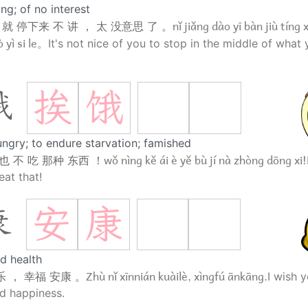
ng; of no interest
nǐ jiǎng dào yī bàn jiù tíng x
 就 停下来 不 讲 ， 太 没意思 了 。
 yì si le。
It's not nice of you to stop in the middle of what 
挨
饿
饿
ungry; to endure starvation; famished
wǒ nìng kě ái è yě bù jí nà zhòng dōng xi!
也 不 吃 那种 东西 ！
eat that!
安
康
康
d health
Zhù nǐ xīnnián kuàilè, xìngfú ānkāng.
乐 ， 幸福 安康 。
I wish 
d happiness.