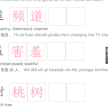
频
道
道
uency; (television) channel
Tā zài huàn diànshì píndào.
 频道 。
He's changing the TV cha
害
羞
羞
embarrassed; bashful
Wǒ dìdì shì gè hàixiūde rén.
 害羞 的 人 。
My younger brother
桃
树
树
ch tree