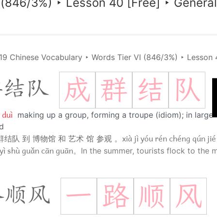
(846/3%)
‣
Lesson 40 [Free]
‣
General
19 Chinese Vocabulary
‣
Words Tier VI (846/3%)
‣
Lesson 
成
群
结
队
群结队
 duì
making up a group, forming a troupe (idiom); in large
d
xià jì yóu rén chéng qún jié
群结队 到 博物馆 和 艺术 馆 参观 。
yì shù guǎn cān guān。
In the summer, tourists flock to the
一
路
顺
风
路顺风