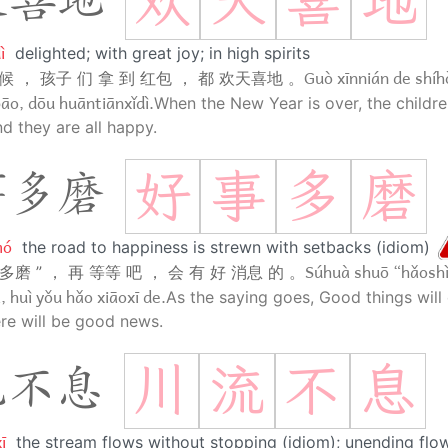
欢
天
喜
地
天喜地
ì
delighted; with great joy; in high spirits
Guò xīnnián de shíh
候 ， 孩子 们 拿 到 红包 ， 都 欢天喜地 。
āo, dōu huāntiānxǐdì.
When the New Year is over, the childre
d they are all happy.
好
事
多
磨
事多磨
mó
the road to happiness is strewn with setbacks (idiom)
Súhuà shuō “hǎosh
多磨 ” ， 再 等等 吧 ， 会 有 好 消息 的 。
 huì yǒu hǎo xiāoxī de.
As the saying goes, Good things will
ere will be good news.
川
流
不
息
流不息
ī
the stream flows without stopping (idiom); unending flo