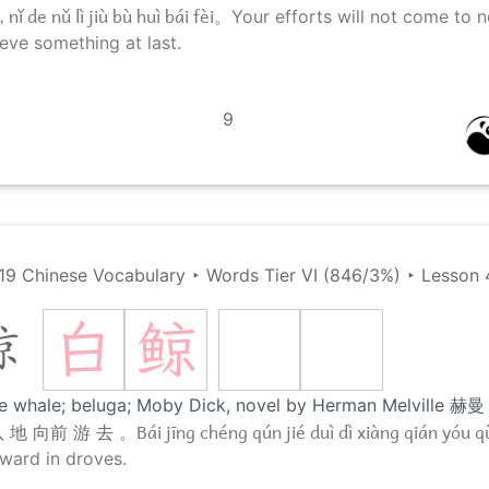
 nǐ de nǔ lì jiù bù huì bái fèi。
Your efforts will not come to no
eve something at last.
9
19 Chinese Vocabulary
‣
Words Tier VI (846/3%)
‣
Lesson 
白
鲸
鲸
te whale; beluga; Moby Dick, novel by Herman Melvill
Bái jīng chéng qún jié duì dì xiàng qián yóu q
 地 向前 游 去 。
ward in droves.