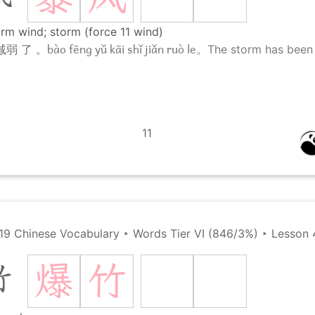
rm wind; storm (force 11 wind)
bào fēng yǔ kāi shǐ jiǎn ruò le。
减弱 了 。
The storm has been 
11
19 Chinese Vocabulary
‣
Words Tier VI (846/3%)
‣
Lesson 
爆
竹
竹