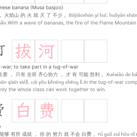
nese banana (Musa basjoo)
Bājiāoshàn yī huī, huǒyàn shān
 火焰山 的 火 就 灭 了 不少 。
hǎo.
With a wave of bananas, the fire of the Flame Mountai
拔
河
河
-war; to take part in a tug-of-war
Xuéxiào de bá
比赛 ， 只有 全班 齐心协力 ， 才 有 可能 胜利 。
ān qíxīn xiélì, cái yǒu kěnéng shēng lì.
In the tug-of-war comp
only the whole class can work together to win.
白
费
费
e
rú guǒ zuì hòu nǐ
能够 有所 成就 ， 你 的 努力 就 不会 白费 。