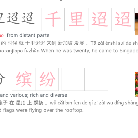
千
里
迢
迢
里迢迢
áo
from distant parts
Tā zài èrshí suì de sh
岁 的 时候 就 千里迢迢 来到 新加坡 发展 。
dào xīnjiāpō fāzhǎn.
When he was twenty, he came to Singapo
缤
纷
纷
 and various; rich and diverse
wǔ cǎi bīn fēn de qí zi zài wū dǐng shà
旗子 在 屋顶 上 飘扬 。
d flags were flying over the rooftop.