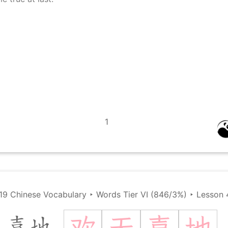
1
19 Chinese Vocabulary
‣
Words Tier VI (846/3%)
‣
Lesson 