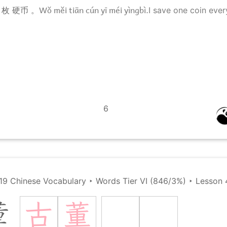
Wǒ měi tiān cún yī méi yìngbì.
 枚 硬币 。
I save one coin ever
6
19 Chinese Vocabulary
‣
Words Tier VI (846/3%)
‣
Lesson 
古
董
董