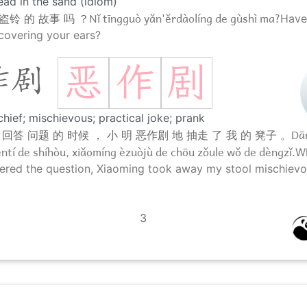
ead in the sand (idiom)
Nǐ tīngguò yǎn'ěrdàolíng de gùshì ma?
盗铃 的 故事 吗 ？
Have
 covering your ears?
恶
作
剧
作剧
hief; mischievous; practical joke; prank
Dā
 回答 问题 的 时候 ， 小 明 恶作剧 地 抽走 了 我 的 凳子 。
èntí de shíhòu, xiǎomíng èzuòjù de chōu zǒule wǒ de dèngzǐ.
Wh
red the question, Xiaoming took away my stool mischievo
3