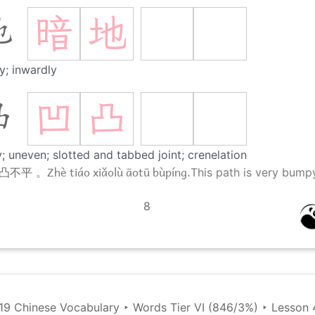
暗
地
地
y; inwardly
凹
凸
凸
 uneven; slotted and tabbed joint; crenelation
Zhè tiáo xiǎolù āotū bùpíng.
凹凸不平 。
This path is very bump
8
19 Chinese Vocabulary
‣
Words Tier VI (846/3%)
‣
Lesson 