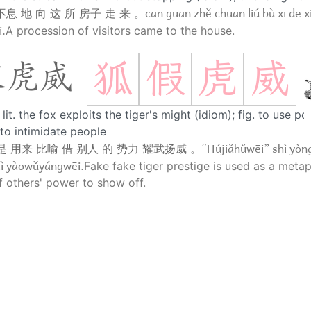
cān guān zhě chuān liú bù xī de 
息 地 向 这 所 房子 走 来 。
i.
A procession of visitors came to the house.
狐
假
虎
威
假虎威
lit. the fox exploits the tiger's might (idiom); fig. to use p
to intimidate people
“Hújiǎhǔwēi” shì yòng 
 是 用来 比喻 借 别人 的 势力 耀武扬威 。
ìlì yàowǔyángwēi.
Fake fake tiger prestige is used as a meta
 others' power to show off.