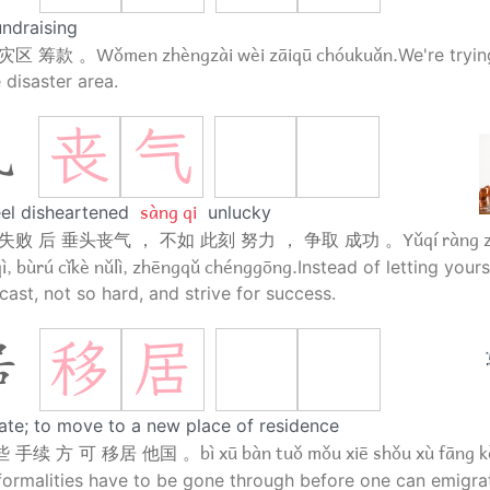
undraising
Wǒmen zhèngzài wèi zāiqū chóukuǎn.
 灾区 筹款 。
We're tryin
 disaster area.
丧
气
气
sàng qi
eel disheartened
unlucky
Yǔqí ràng z
 失败 后 垂头丧气 ， 不如 此刻 努力 ， 争取 成功 。
ì, bùrú cǐkè nǔlì, zhēngqǔ chénggōng.
Instead of letting yourse
ast, not so hard, and strive for success.
移
居
居
ate; to move to a new place of residence
bì xū bàn tuǒ mǒu xiē shǒu xù fāng kě
些 手续 方 可 移居 他国 。
formalities have to be gone through before one can emigra