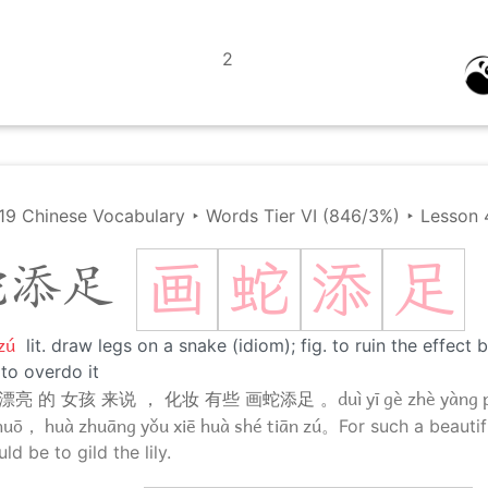
2
19 Chinese Vocabulary
‣
Words Tier VI (846/3%)
‣
Lesson 
画
蛇
添
足
蛇添足
zú
lit. draw legs on a snake (idiom); fig. to ruin the effect
 to overdo it
duì yī gè zhè yàng 
 漂亮 的 女孩 来说 ， 化妆 有些 画蛇添足 。
 shuō， huà zhuāng yǒu xiē huà shé tiān zú。
For such a beautifu
 be to gild the lily.