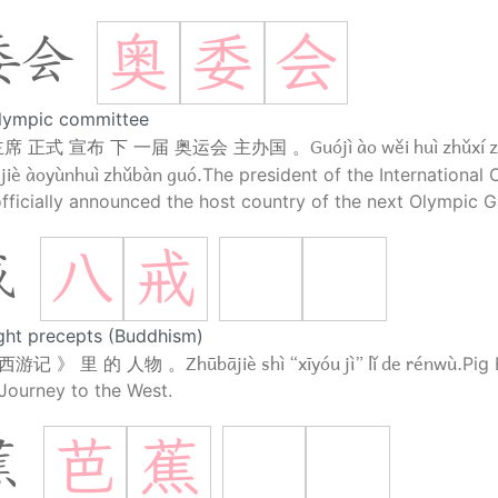
奥
委
会
委会
lympic committee
Guójì ào wěi huì zhǔxí 
席 正式 宣布 下 一届 奥运会 主办国 。
 jiè àoyùnhuì zhǔbàn guó.
The president of the International
ficially announced the host country of the next Olympic 
八
戒
戒
ight precepts (Buddhism)
Zhūbājiè shì “xīyóu jì” lǐ de rénwù.
西游记 》 里 的 人物 。
Pig 
 Journey to the West.
芭
蕉
蕉