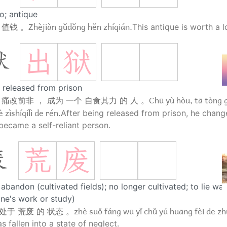
io; antique
Zhèjiàn gǔdǒng hěn zhíqián.
 值钱 。
This antique is worth a 
出
狱
狱
 released from prison
Chū yù hòu, tā tòng g
他 痛改前非 ， 成为 一个 自食其力 的 人 。
 zìshíqílì de rén.
After being released from prison, he chang
became a self-reliant person.
荒
废
废
 abandon (cultivated fields); no longer cultivated; to lie wa
one's work or study)
zhè suǒ fáng wū yǐ chǔ yú huāng fèi de z
处于 荒废 的 状态 。
 fallen into a state of neglect.