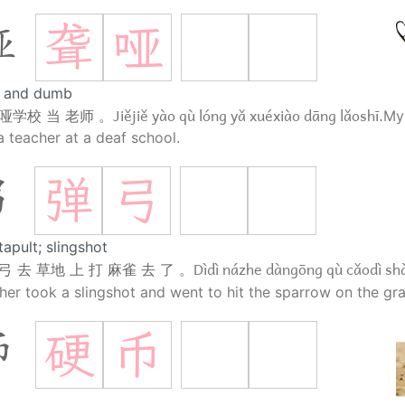
聋
哑
哑
f and dumb
Jiějiě yào qù lóng yǎ xuéxiào dāng lǎoshī.
聋哑学校 当 老师 。
My 
a teacher at a deaf school.
弹
弓
弓
tapult; slingshot
Dìdì názhe dàngōng qù cǎodì s
弓 去 草地 上 打 麻雀 去 了 。
her took a slingshot and went to hit the sparrow on the gra
硬
币
币