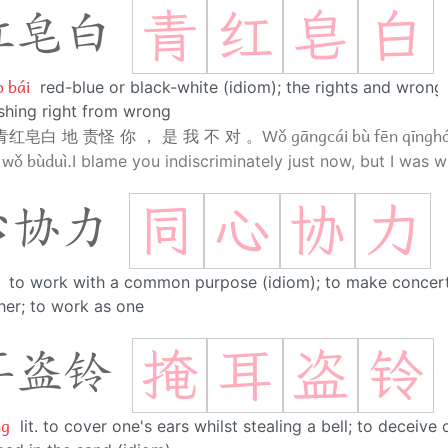
青
红
皂
白
红皂白
 bái
red-blue or black-white (idiom); the rights and wrongs
ishing right from wrong
Wǒ gāngcái bù fēn qīngh
红皂白 地 责怪 你 ， 是 我 不 对 。
ì wǒ bùduì.
I blame you indiscriminately just now, but I was 
同
心
协
力
心协力
to work with a common purpose (idiom); to make concert
ther; to work as one
掩
耳
盗
铃
耳盗铃
ng
lit. to cover one's ears whilst stealing a bell; to deceive 