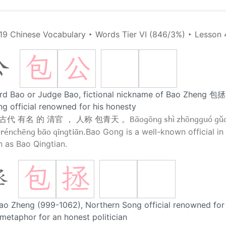
19 Chinese Vocabulary
‣
Words Tier VI (846/3%)
‣
Lesson 
包
公
公
rd Bao or Judge Bao, fictional nickname of Bao Zheng 包拯
g official renowned for his honesty
Bāogōng shì zhōngguó gǔ
 古代 有名 的 清官 ， 人称 包青天 。
 rénchēng bāo qīngtiān.
Bao Gong is a well-known official in
 as Bao Qingtian.
包
拯
拯
ao Zheng (999-1062), Northern Song official renowned for 
etaphor for an honest politician