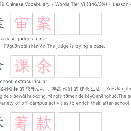
19 Chinese Vocabulary
‣
Words Tier VI (846/3%)
‣
Lesson 
审
案
案
l a case; judge a case
Fǎguān zài shěn'àn.
 。
The judge is trying a case.
课
余
余
school; extracurricular
Xuéxiào jǔb
 各种各样 的 校外活动 ， 丰富 他们 的 课余 生活 。
g de xiàowài huódòng, fēngfù tāmen de kèyú shēnghuó.
The s
ariety of off-campus activities to enrich their after-school l
筹
款
款