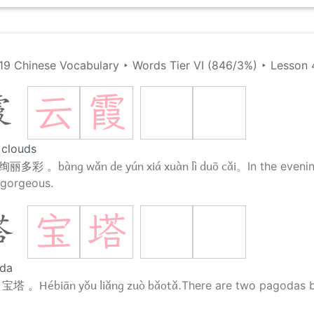
19 Chinese Vocabulary
‣
Words Tier VI (846/3%)
‣
Lesson 
云
霞
霞
 clouds
bàng wǎn de yún xiá xuàn lì duō cǎi。
 绚丽多彩 。
In the eveni
 gorgeous.
宝
塔
塔
da
Hébiān yǒu liǎng zuò bǎotǎ.
 宝塔 。
There are two pagodas b