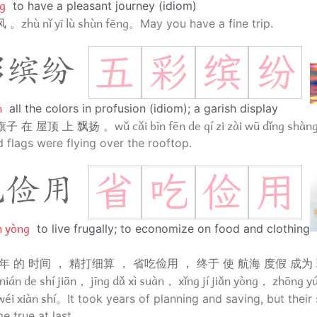
ng
to have a pleasant journey (idiom)
zhù nǐ yī lù shùn fēng。
风 。
May you have a fine trip.
五
彩
缤
纷
彩缤纷
n
all the colors in profusion (idiom); a garish display
wǔ cǎi bīn fēn de qí zi zài wū dǐng shà
旗子 在 屋顶 上 飘扬 。
d flags were flying over the rooftop.
省
吃
俭
用
吃俭用
n yòng
to live frugally; to economize on food and clothing;
几年 的 时间 ， 精打细算 ， 省吃俭用 ， 终于 使 航海 度假 成为
 nián de shí jiān， jīng dǎ xì suàn， xǐng jí jiǎn yòng， zhōng yú
wéi xiàn shí。
It took years of planning and saving, but their
 true at last.