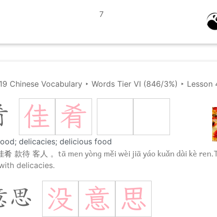
7
19 Chinese Vocabulary
‣
Words Tier VI (846/3%)
‣
Lesson 
佳
肴
肴
food; delicacies; delicious food
tā men yòng měi wèi jiā yáo kuǎn dài kè ren.
佳肴 款待 客人 。
with delicacies.
没
意
思
意思