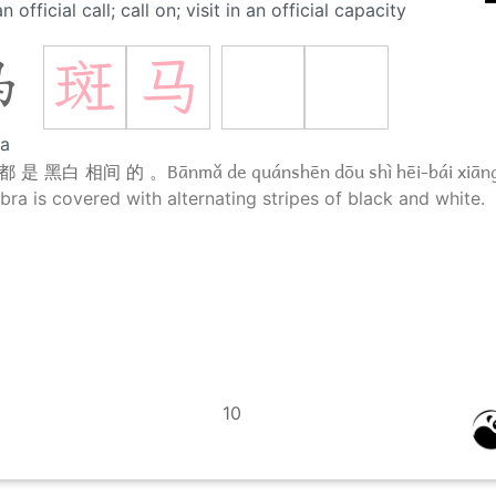
n official call; call on; visit in an official capacity
斑
马
马
ra
Bānmǎ de quánshēn dōu shì hēi-bái xiāng
都 是 黑白 相间 的 。
bra is covered with alternating stripes of black and white.
10