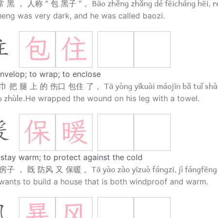
Bāo zhěng zhǎng dé fēicháng hēi, 
 黑 ， 人称 “ 包 黑子 ” 。
eng was very dark, and he was called baozi.
包
住
住
envelop; to wrap; to enclose
Tā yòng yīkuài máojīn bǎ tuǐ sh
巾 把 腿 上 的 伤口 包住 了 。
 zhùle.
He wrapped the wound on his leg with a towel.
保
暖
暖
 stay warm; to protect against the cold
Tā yào zào yīzuò fángzi, jì fángfēng
房子 ， 既 防风 又 保暖 。
wants to build a house that is both windproof and warm.
暴
风
风