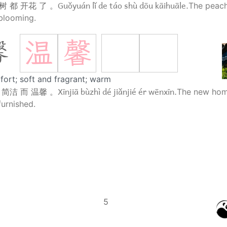
Guǒyuán lǐ de táo shù dōu kāihuāle.
树 都 开花 了 。
The peach
blooming.
温
馨
馨
ort; soft and fragrant; warm
Xīnjiā bùzhì dé jiǎnjié ér wēnxīn.
 简洁 而 温馨 。
The new hom
urnished.
5