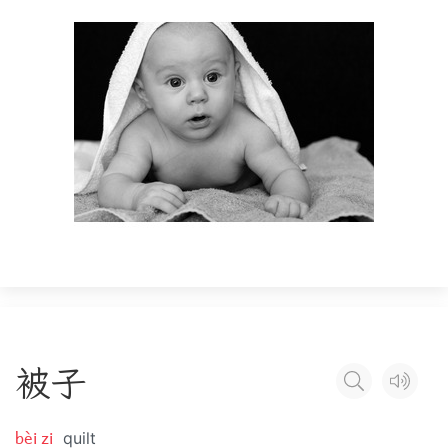
被
子
bèi zi
quilt