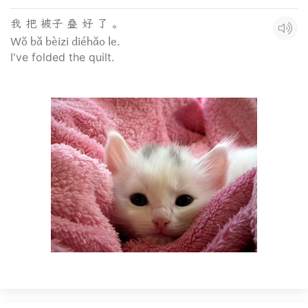
我 把 被子 叠 好 了 。
Wǒ bǎ bèizi diéhǎo le.
I've folded the quilt.