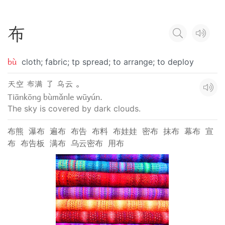
布
bù
cloth; fabric; tp spread; to arrange; to deploy
天空 布满 了 乌云 。
Tiānkōng bùmǎnle wūyún.
The sky is covered by dark clouds.
布熊
瀑布
遍布
布告
布料
布娃娃
密布
抹布
幕布
宣
布
布告板
满布
乌云密布
用布