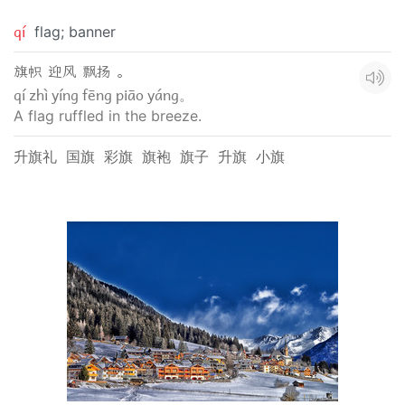
qí
flag; banner
旗帜 迎风 飘扬 。
qí zhì yíng fēng piāo yáng。
A flag ruffled in the breeze.
升旗礼
国旗
彩旗
旗袍
旗子
升旗
小旗