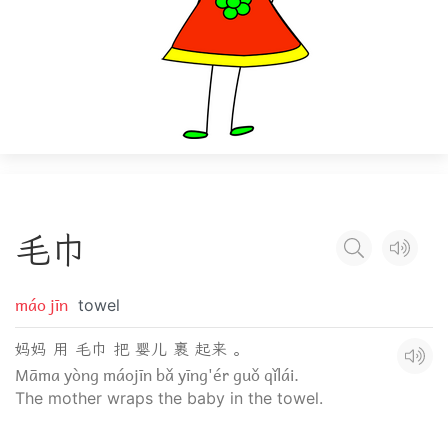
毛
巾
máo jīn
towel
妈妈 用 毛巾 把 婴儿 裹 起来 。
Māma yòng máojīn bǎ yīng'ér guǒ qǐlái.
The mother wraps the baby in the towel.