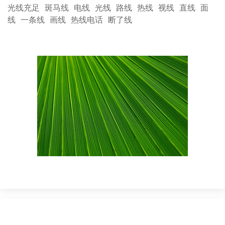
光线充足
斑马线
电线
光线
路线
热线
视线
直线
面
线
一条线
画线
热线电话
断了线