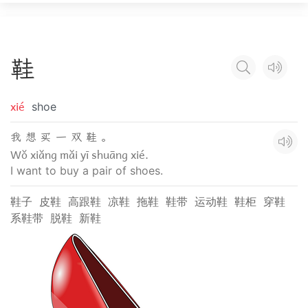
鞋
xié
shoe
我 想 买 一 双 鞋 。
Wǒ xiǎng mǎi yī shuāng xié.
I want to buy a pair of shoes.
鞋子
皮鞋
高跟鞋
凉鞋
拖鞋
鞋带
运动鞋
鞋柜
穿鞋
系鞋带
脱鞋
新鞋