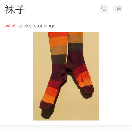
袜
子
wà zi
socks; stockings