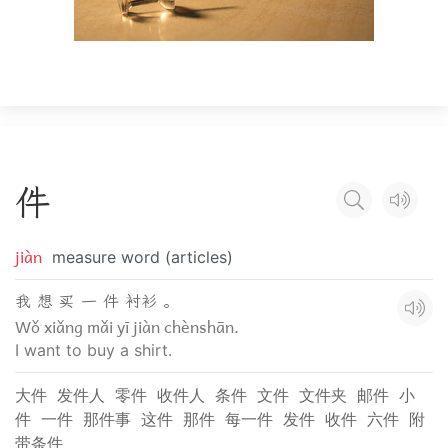
件
jiàn
measure word (articles)
我 想 买 一 件 衬衫 。
Wǒ xiǎng mǎi yī jiàn chènshān.
I want to buy a shirt.
大件
发件人
零件
收件人
条件
文件
文件夹
邮件
小
件
一件
那件事
这件
那件
每一件
发件
收件
六件
附
带条件