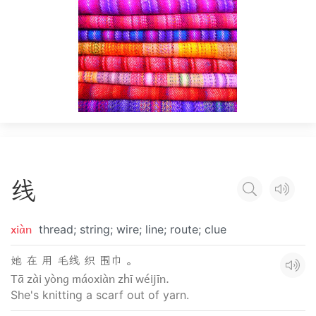
线
xiàn
thread; string; wire; line; route; clue
她 在 用 毛线 织 围巾 。
Tā zài yòng máoxiàn zhī wéijīn.
She's knitting a scarf out of yarn.