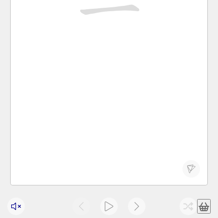
二
十二岁
二十四
二则
十二点
之力
老二
三七二十一
十二
十二月
星期二
第十
一
第二
独一无二
二胡
二十
接二连三
九牛二虎
二年
二十只
二月
第二幕
第二天
不管三七二十
年级
十二个
第二场
第二课
第二根
九牛二虎
十
第二个
二十个
二十一岁
二楼
二十一
三十二
二
One plus one equals two.
Yī jiā yī děngyú èr.
一 加 一 等于 二 。
èr
two; second
二