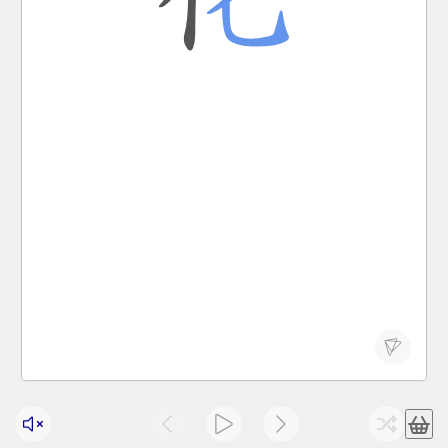
变化
熔化
退化
化成
变化很大
huà
change; transform; influence; melt
化