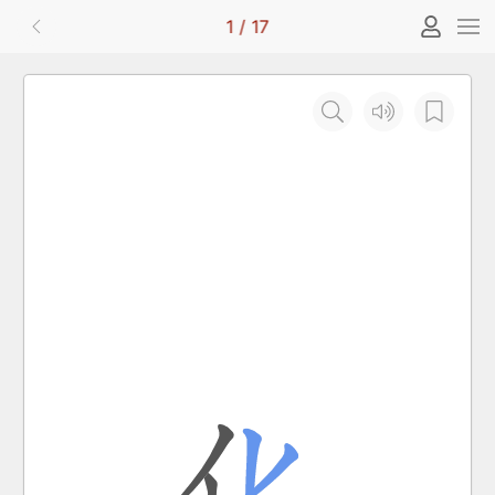
1
/
17