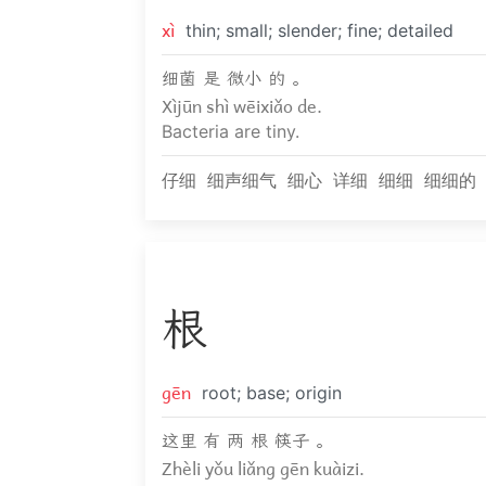
xì
thin; small; slender; fine; detailed
细菌 是 微小 的 。
Xìjūn shì wēixiǎo de.
Bacteria are tiny.
仔细
细声细气
细心
详细
细细
细细的
根
gēn
root; base; origin
这里 有 两 根 筷子 。
Zhèli yǒu liǎng gēn kuàizi.