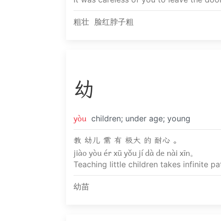
粗壮
脸红脖子粗
幼
yòu
children; under age; young
教 幼儿 需 有 极大 的 耐心 。
jiào yòu ér xū yǒu jí dà de nài xīn。
Teaching little children takes infinite pa
幼苗