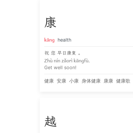
康
kāng
health
祝 您 早日康复 。
Zhù nín zǎorì kāngfù.
Get well soon!
健康
安康
小康
身体健康
康康
健康歌
越