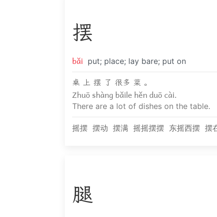
摆
bǎi
put; place; lay bare; put on
桌 上 摆 了 很多 菜 。
Zhuō shàng bǎile hěn duō cài.
There are a lot of dishes on the table.
摇摆
摆动
摆满
摇摇摆摆
东摇西摆
摆
腿