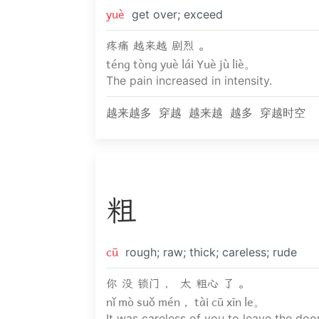
yuè
get over; exceed
疼痛 越来越 剧烈 。
téng tòng yuè lái Yuè jù liè。
The pain increased in intensity.
越来越多
穿越
越来越
越多
穿越时空
粗
cū
rough; raw; thick; careless; rude
你 没 锁门 ， 太 粗心 了 。
nǐ mò suǒ mén， tài cū xīn le。
It was careless of you to leave the doo