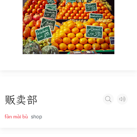
贩
卖
部
fàn mài bù
shop