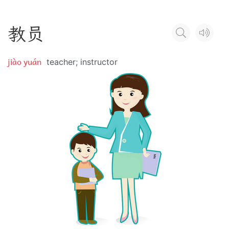
教
员
jiào yuán
teacher; instructor