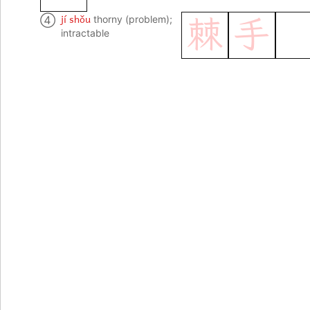
jí shǒu
④
thorny (problem);
棘
手
intractable