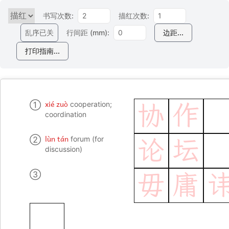
书写次数:
描红次数:
乱序已关
行间距 (mm):
边距...
打印指南...
xié zuò
①
cooperation;
协
作
coordination
lùn tán
②
forum (for
论
坛
discussion)
③
毋
庸