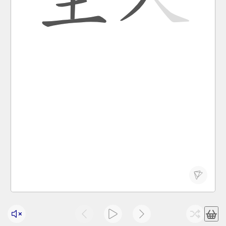
He acted as host to visitors.
tā yǐ zhǔ rén shēn fèn jiē dài lái kè。
他 以 主人 身份 接待 来客 。
zhǔ rén
master; host; owner
主人