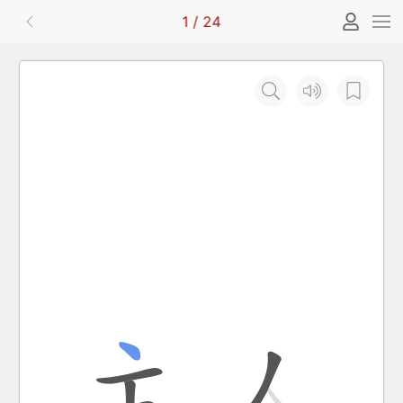
1
/
24