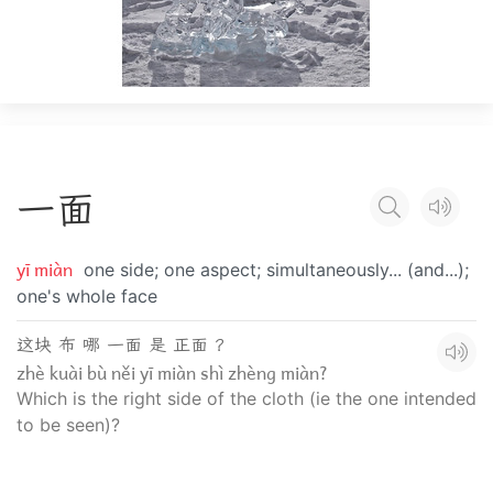
一
面
yī miàn
one side; one aspect; simultaneously... (and...);
one's whole face
这块 布 哪 一面 是 正面 ？
zhè kuài bù něi yī miàn shì zhèng miàn?
Which is the right side of the cloth (ie the one intended
to be seen)?