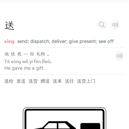
送
sòng
send; dispatch; deliver; give present; see off
他 送 我 一 份 礼物 。
Tā sòng wǒ yī fèn lǐwù.
He gave me a gift.
送给
发送
送货
赠送
送来
送往
送货上门