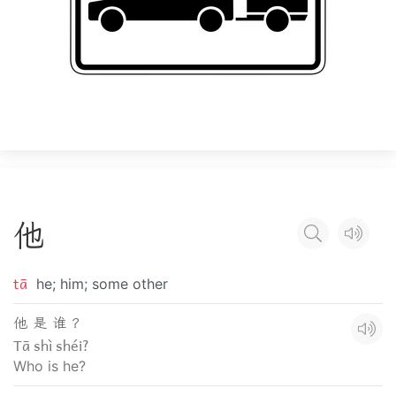
他
tā
he; him; some other
他 是 谁 ？
Tā shì shéi?
Who is he?