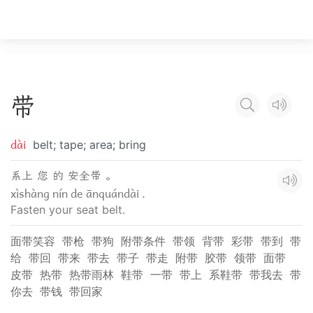
带
dài
belt; tape; area; bring
系上 您 的 安全带 。
xìshàng nín de ānquándài .
Fasten your seat belt.
面带笑容
带枪
带狗
附带条件
带领
背带
彩带
带到
带
给
带回
带来
带去
带子
带走
附带
胶带
领带
面带
皮带
热带
热带雨林
鞋带
一带
带上
系鞋带
带我去
带
你去
带钱
带回家