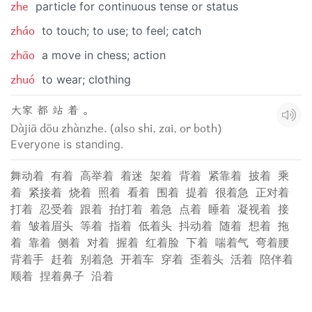
zhe
particle for continuous tense or status
zháo
to touch; to use; to feel; catch
zhāo
a move in chess; action
zhuó
to wear; clothing
大家 都 站 着 。
Dàjiā dōu zhànzhe. (also shi, zai, or both)
Everyone is standing.
舞动着
有着
高举着
着迷
架着
背着
紧靠着
披着
乘
着
紧接着
烧着
照着
看着
围着
提着
很着急
正对着
打着
忍受着
跟着
拍打着
着急
点着
睡着
凝视着
接
着
皱着眉头
等着
指着
低着头
抖动着
随着
想着
拖
着
靠着
侧着
对着
握着
红着脸
下着
喘着气
弯着腰
背着手
赶着
别着急
开着车
穿着
歪着头
活着
陪伴着
顺着
捏着鼻子
沿着