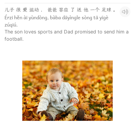
儿子 很 爱 运动 ， 爸爸 答应 了 送 他 一个 足球 。
Érzi hěn ài yùndòng, bàba dāyìngle sòng tā yīgè
zúqiú.
The son loves sports and Dad promised to send him a
football.