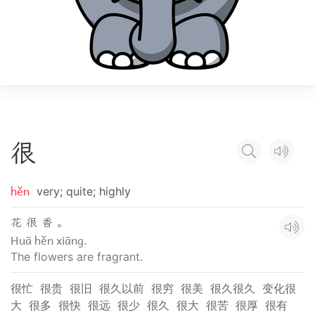
很
hěn
very; quite; highly
花 很 香 。
Huā hěn xiāng.
The flowers are fragrant.
很忙
很贵
很旧
很久以前
很穷
很美
很久很久
变化很
大
很多
很快
很远
很少
很久
很大
很苦
很厚
很有