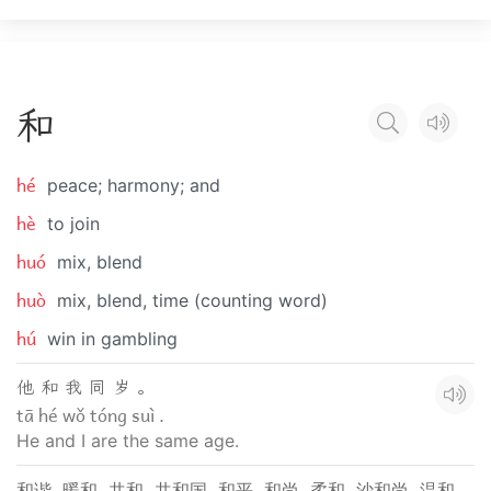
和
hé
peace; harmony; and
hè
to join
huó
mix, blend
huò
mix, blend, time (counting word)
hú
win in gambling
他 和 我 同 岁 。
tā hé wǒ tóng suì .
He and I are the same age.
和谐
暖和
共和
共和国
和平
和尚
柔和
沙和尚
温和