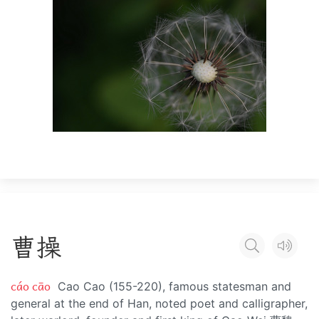
曹
操
cáo cāo
Cao Cao (155-220), famous statesman and
general at the end of Han, noted poet and calligrapher,