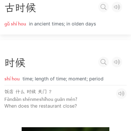
古
时
候
gǔ shí hou
in ancient times; in olden days
时
候
shí hou
time; length of time; moment; period
饭店 什么 时候 关门 ？
Fàndiàn shénmeshíhou guān mén?
When does the restaurant close?