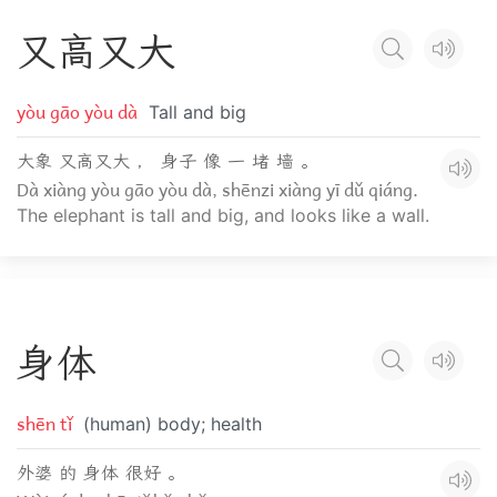
又
高
又
大
yòu gāo yòu dà
Tall and big
大象 又高又大 ， 身子 像 一 堵 墙 。
Dà xiàng yòu gāo yòu dà, shēnzi xiàng yī dǔ qiáng.
The elephant is tall and big, and looks like a wall.
身
体
shēn tǐ
(human) body; health
外婆 的 身体 很好 。