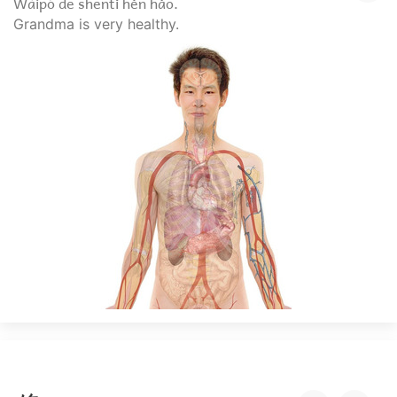
Wàipó de shēntǐ hěn hǎo.
Grandma is very healthy.