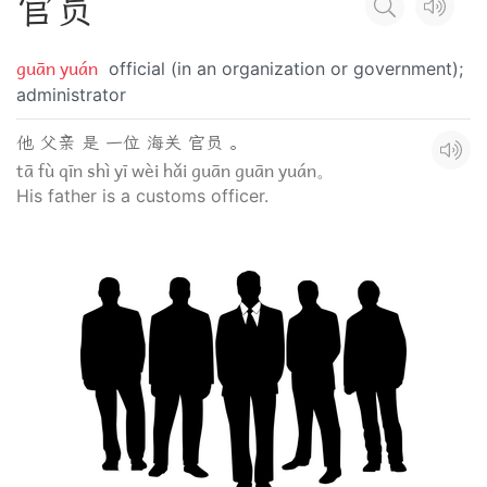
官
员
guān yuán
official (in an organization or government);
administrator
他 父亲 是 一位 海关 官员 。
tā fù qīn shì yī wèi hǎi guān guān yuán。
His father is a customs officer.