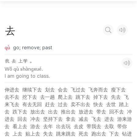
去
qù
go; remove; past
我 去 上学 。
Wǒ qù shàngxué.
I am going to class.
伸进去
继续下去
划去
会去
飞过去
飞奔而去
瘦下去
去不去
挖下去
去一趟
爬上去
跳下去
掉下去
先去
飞
来飞去
有去无回
赶去
过去
卖不出去
快去
去世
踏上
去
跌下去
放出去
出去
推出去
放进去
带去
回不去
冲
进去
回去
冲去
坚持下去
拿去
减去
飞去
进去
游来游
去
看上去
游去
去年
出去玩
去皮
带我去
去取
带你
去
上去
贴上去
失去
跳来跳去
死去
跑出去
下去
钻进