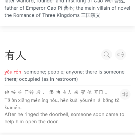
later warlord, founder and first king of Cao Wei 曹魏,
father of Emperor Cao Pi 曹丕; the main villain of novel
the Romance of Three Kingdoms 三国演义
有
人
yǒu rén
someone; people; anyone; there is someone
there; occupied (as in restroom)
他 按 响 门铃 后 ， 很 快 有人 来 帮 他 开门 。
Tā àn xiǎng ménlíng hòu, hěn kuài yǒurén lái bāng tā
kāimén.
After he ringed the doorbell, someone soon came to
help him open the door.