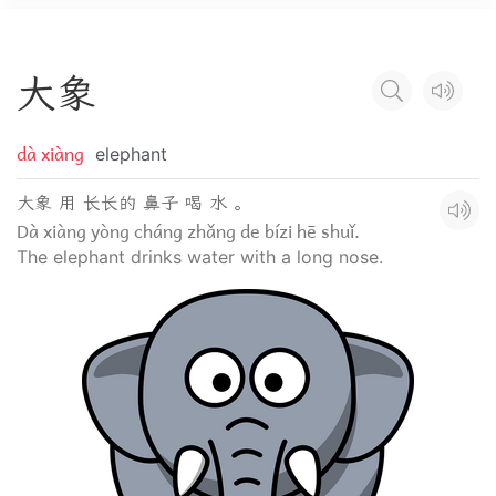
大
象
dà xiàng
elephant
大象 用 长长的 鼻子 喝 水 。
Dà xiàng yòng cháng zhǎng de bízi hē shuǐ.
The elephant drinks water with a long nose.