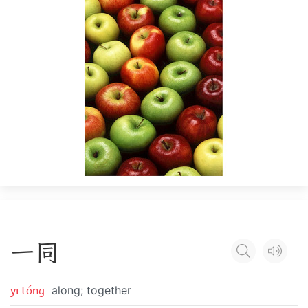
一
同
yī tóng
along; together