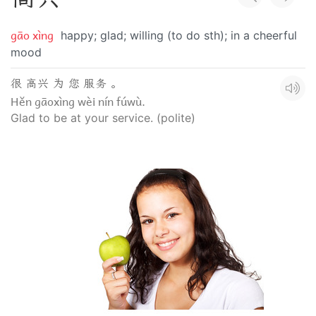
gāo xìng
happy; glad; willing (to do sth); in a cheerful
mood
很 高兴 为 您 服务 。
Hěn gāoxìng wèi nín fúwù.
Glad to be at your service. (polite)