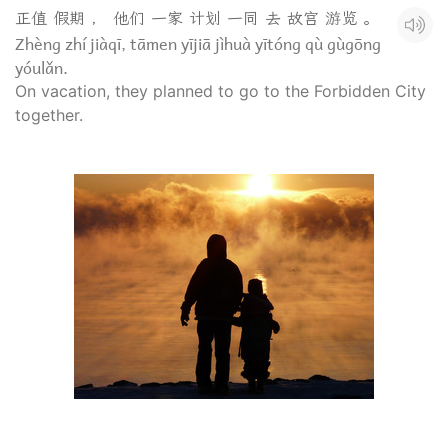
正值 假期 ， 他们 一家 计划 一同 去 故宫 游览 。
Zhèng zhí jiàqī, tāmen yījiā jìhuà yītóng qù gùgōng
yóulǎn.
On vacation, they planned to go to the Forbidden City
together.