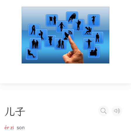
儿
子
ér zi
son