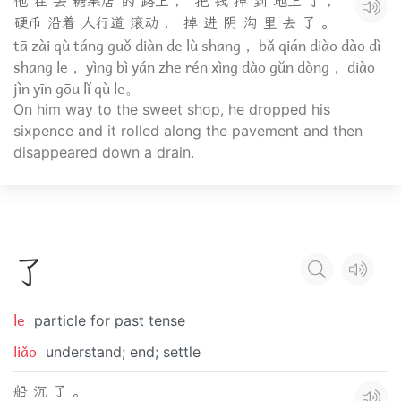
他 在 去 糖果店 的 路上 ， 把 钱 掉 到 地上 了 ，
硬币 沿着 人行道 滚动 ， 掉 进 阴 沟 里 去 了 。
tā zài qù táng guǒ diàn de lù shang， bǎ qián diào dào dì
shang le， yìng bì yán zhe rén xìng dào gǔn dòng， diào
jìn yīn gōu lǐ qù le。
On him way to the sweet shop, he dropped his
sixpence and it rolled along the pavement and then
disappeared down a drain.
了
le
particle for past tense
liǎo
understand; end; settle
船 沉 了 。