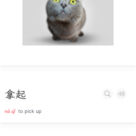
拿
起
ná qǐ
to pick up