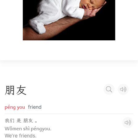
朋
友
péng you
friend
我们 是 朋友 。
Wǒmen shì péngyou.
We're friends.