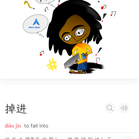
掉
进
diào jìn
to fall into