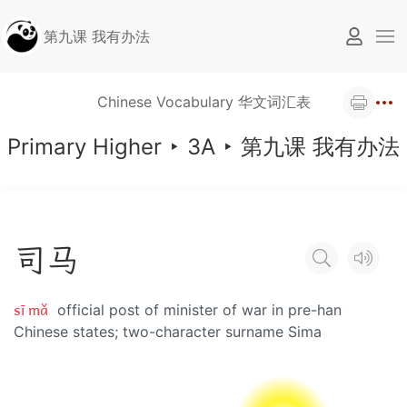
第九课 我有办法
Chinese Vocabulary 华文词汇表
Primary Higher
‣
3A
‣
第九课 我有办法
司
马
sī mǎ
official post of minister of war in pre-han
Chinese states; two-character surname Sima