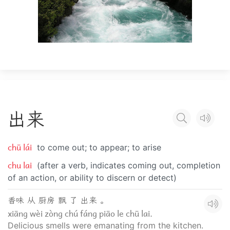
出
来
chū lái
to come out; to appear; to arise
chu lai
(after a verb, indicates coming out, completion
of an action, or ability to discern or detect)
香味 从 厨房 飘 了 出来 。
xiāng wèi zòng chú fáng piāo le chū lai.
Delicious smells were emanating from the kitchen.