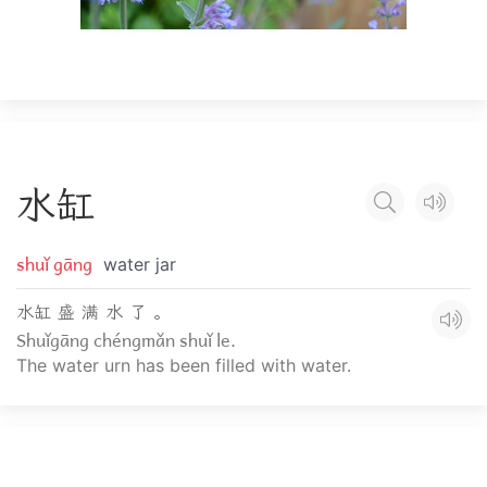
水
缸
shuǐ gāng
water jar
水缸 盛 满 水 了 。
Shuǐgāng chéngmǎn shuǐ le.
The water urn has been filled with water.