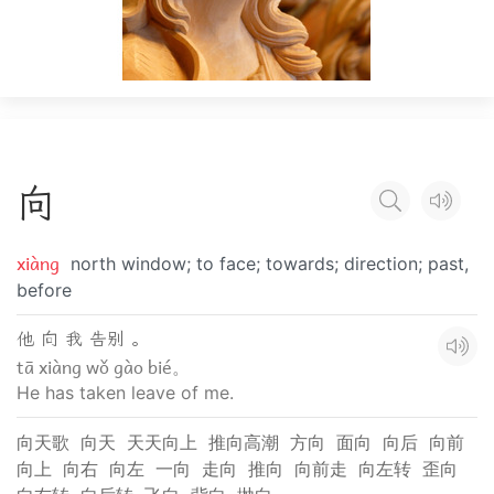
向
xiàng
north window; to face; towards; direction; past,
before
他 向 我 告别 。
tā xiàng wǒ gào bié。
He has taken leave of me.
向天歌
向天
天天向上
推向高潮
方向
面向
向后
向前
向上
向右
向左
一向
走向
推向
向前走
向左转
歪向