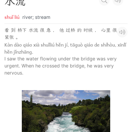
水
流
shuǐ liú
river; stream
看 到 桥下 水流 很 急 ， 他 过桥 的 时候 ， 心里 很
紧张 。
Kàn dào qiáo xià shuǐliú hěn jí, tāguò qiáo de shíhòu, xīnlǐ
hěn jǐnzhāng.
I saw the water flowing under the bridge was very
urgent. When he crossed the bridge, he was very
nervous.