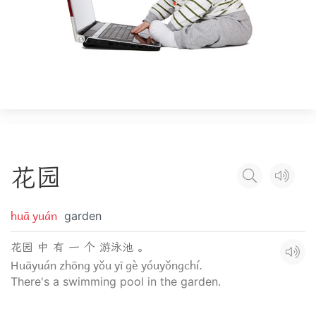
花
园
huā yuán
garden
花园 中 有 一 个 游泳池 。
Huāyuán zhōng yǒu yī gè yóuyǒngchí.
There's a swimming pool in the garden.