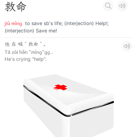
救
命
jiù mìng
to save sb's life; (interjection) Help!;
(interjection) Save me!
他 在 喊 “ 救命 ” 。
Tā zài hǎn "mìng"gg..
He's crying "help".