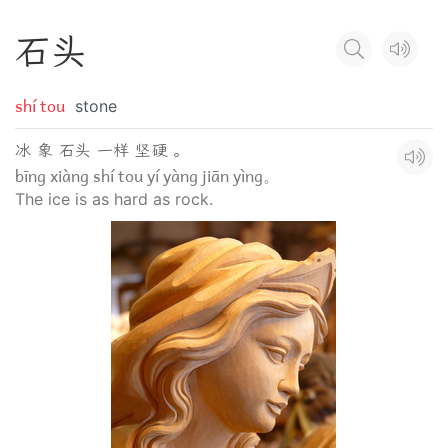
石
头
shí tou
stone
冰 象 石头 一样 坚硬 。
bīng xiàng shí tou yí yàng jiān yìng。
The ice is as hard as rock.