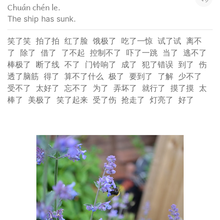
Chuán chén le.
The ship has sunk.
笑了笑
拍了拍
红了脸
饿极了
吃了一惊
试了试
离不
了
除了
借了
了不起
控制不了
吓了一跳
当了
逃不了
棒极了
断了线
不了
门铃响了
成了
犯了错误
到了
伤
透了脑筋
得了
算不了什么
极了
要到了
了解
少不了
受不了
太好了
忘不了
为了
弄坏了
就行了
摸了摸
太
棒了
美极了
笑了起来
受了伤
抢走了
灯亮了
好了