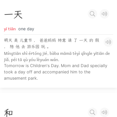
一
天
yī tiān
one day
明天 是 儿童节 ， 爸爸妈妈 特意 请 了 一天 的 假
， 陪 他 去 游乐园 玩 。
Míngtiān shì értóng jié, bàba māmā tèyì qǐngle yītiān de
jiǎ, péi tā qù yóu lèyuán wán.
Tomorrow is Children's Day. Mom and Dad specially
took a day off and accompanied him to the
amusement park.
和