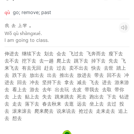
qù
go; remove; past
我 去 上学 。
Wǒ qù shàngxué.
I am going to class.
伸进去
继续下去
划去
会去
飞过去
飞奔而去
瘦下去
去不去
挖下去
去一趟
爬上去
跳下去
掉下去
先去
飞
来飞去
有去无回
赶去
过去
卖不出去
快去
去世
踏上
去
跌下去
放出去
出去
推出去
放进去
带去
回不去
冲
进去
回去
冲去
坚持下去
拿去
减去
飞去
进去
游来游
去
看上去
游去
去年
出去玩
去皮
带我去
去取
带你
去
上去
贴上去
失去
跳来跳去
死去
跑出去
下去
钻进
去
走去
落下去
春去秋来
去逛
远去
坐上去
去过
投
去
滚来滚去
爬来爬去
说来说去
抢过去
走来走去
追上
去
想去