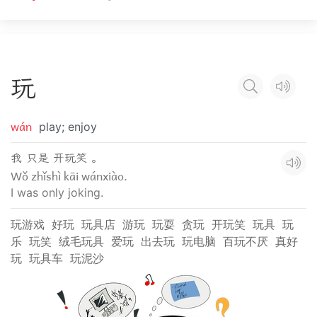
玩
wán
play; enjoy
我 只是 开玩笑 。
Wǒ zhǐshì kāi wánxiào.
I was only joking.
玩游戏
好玩
玩具店
游玩
玩耍
贪玩
开玩笑
玩具
玩
乐
玩笑
绒毛玩具
爱玩
出去玩
玩电脑
百玩不厌
真好
玩
玩具车
玩泥沙