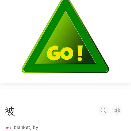
被
bèi
blanket; by