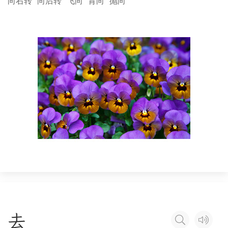
向右转
向后转
飞向
背向
抛向
去