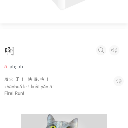
啊
ā
ah; oh
着火 了 ！ 快 跑 啊 ！
zhāohuǒ le ! kuài pǎo ā !
Fire! Run!