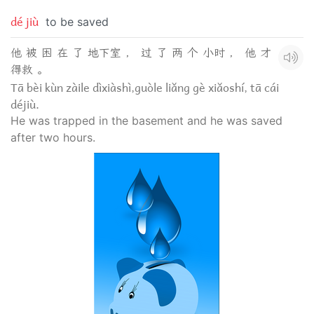
dé jiù
to be saved
他 被 困 在 了 地下室 ， 过 了 两 个 小时 ， 他 才
得救 。
Tā bèi kùn zàile dìxiàshì,guòle liǎng gè xiǎoshí, tā cái
déjiù.
He was trapped in the basement and he was saved
after two hours.