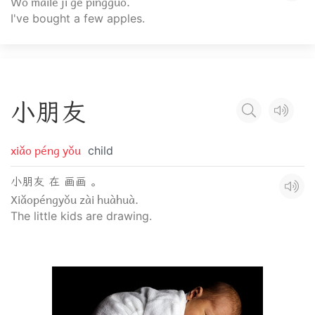
Wǒ mǎile jǐ gè píngguǒ.
I've bought a few apples.
小
朋
友
xiǎo péng yǒu
child
小朋友 在 画画 。
Xiǎopéngyǒu zài huàhuà.
The little kids are drawing.