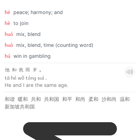
hé
peace; harmony; and
hè
to join
huó
mix, blend
huò
mix, blend, time (counting word)
hú
win in gambling
他 和 我 同 岁 。
tā hé wǒ tóng suì .
He and I are the same age.
和谐
暖和
共和
共和国
和平
和尚
柔和
沙和尚
温和
新加坡共和国