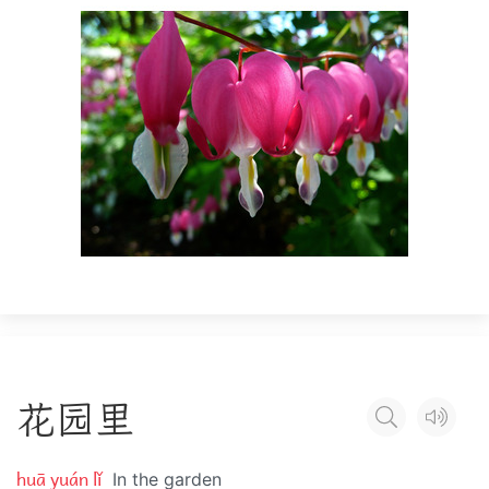
花
园
里
huā yuán lǐ
In the garden