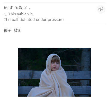
球 被 压扁 了 。
Qiú bèi yābiǎn le.
The ball deflated under pressure.
被子
被困