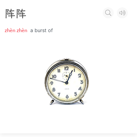
阵
阵
zhèn zhèn
a burst of