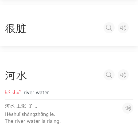
很
脏
河
水
hé shuǐ
river water
河水 上涨 了 。
Héshuǐ shàngzhǎng le.
The river water is rising.