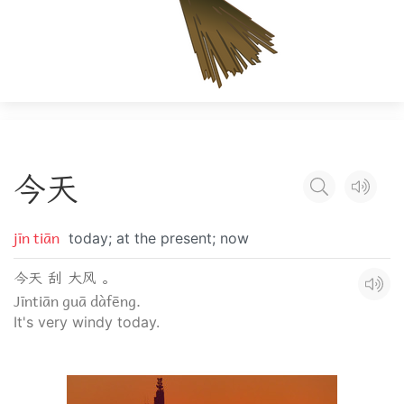
今
天
jīn tiān
today; at the present; now
今天 刮 大风 。
Jīntiān guā dàfēng.
It's very windy today.