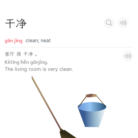
干
净
gān jìng
clean; neat
客厅 很 干净 。
Kètīng hěn gānjìng.
The living room is very clean.