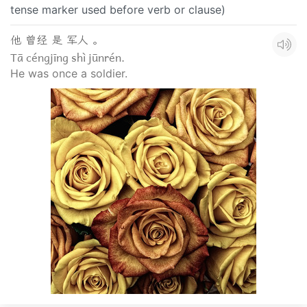
tense marker used before verb or clause)
他 曾经 是 军人 。
Tā céngjīng shì jūnrén.
He was once a soldier.