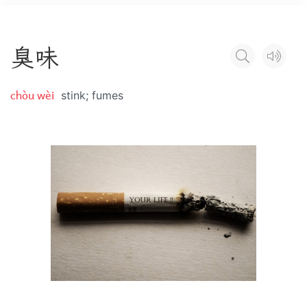
臭
味
chòu wèi
stink; fumes