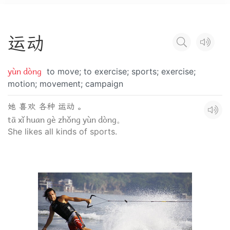
运
动
yùn dòng
to move; to exercise; sports; exercise;
motion; movement; campaign
她 喜欢 各种 运动 。
tā xǐ huan gè zhǒng yùn dòng。
She likes all kinds of sports.