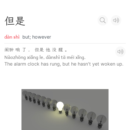
但
是
dàn shì
but; however
闹钟 响 了 ， 但是 他 没 醒 。
Nàozhōng xiǎng le, dànshì tā méi xǐng.
The alarm clock has rung, but he hasn't yet woken up.