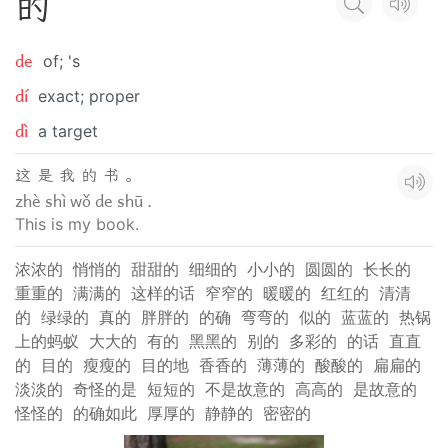
的
de
of; 's
dí
exact; proper
dì
a target
这 是 我 的 书 。
zhè shì wǒ de shū .
This is my book.
浓浓的
悄悄的
甜甜的
细细的
小小的
圆圆的
长长的
重重的
满满的
这样的话
窄窄的
暖暖的
红红的
清清
的
绿绿的
真的
胖胖的
的确
弯弯的
似的
蓝蓝的
热锅
上的蚂蚁
大大的
有的
黑黑的
别的
多彩的
的话
直直
的
目的
瘦瘦的
目的地
香香的
薄薄的
酸酸的
扁扁的
淡淡的
奇怪的是
短短的
不是故意的
高高的
是故意的
怪怪的
的确如此
厚厚的
静静的
密密的