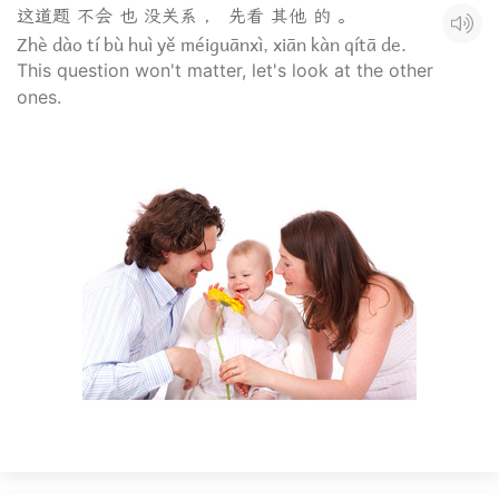
这道题 不会 也 没关系 ， 先看 其他 的 。
Zhè dào tí bù huì yě méiguānxì, xiān kàn qítā de.
This question won't matter, let's look at the other
ones.