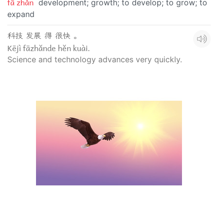
fā zhǎn
development; growth; to develop; to grow; to
expand
科技 发展 得 很快 。
Kējì fāzhǎnde hěn kuài.
Science and technology advances very quickly.