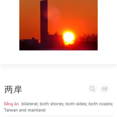
两
岸
liǎng àn
bilateral; both shores; both sides; both coasts;
Taiwan and mainland