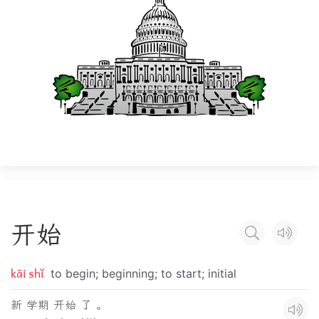
开
始
kāi shǐ
to begin; beginning; to start; initial
新 学期 开始 了 。