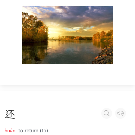
还
huán
to return (to)