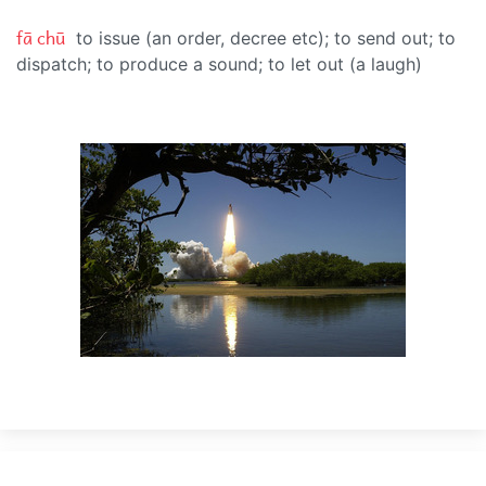
fā chū
to issue (an order, decree etc); to send out; to
dispatch; to produce a sound; to let out (a laugh)