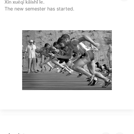
Xīn xuéqī kāishǐ le.
The new semester has started.