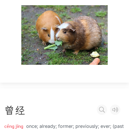
曾
经
céng jīng
once; already; former; previously; ever; (past