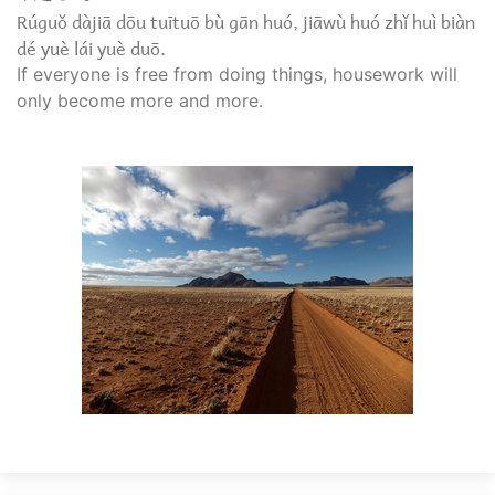
Rúguǒ dàjiā dōu tuītuō bù gān huó, jiāwù huó zhǐ huì biàn
dé yuè lái yuè duō.
If everyone is free from doing things, housework will
only become more and more.