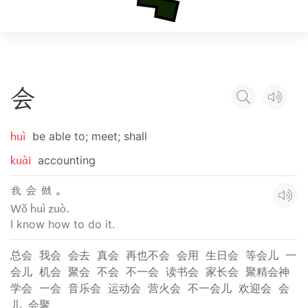
会
huì
be able to; meet; shall
kuài
accounting
我 会 做 。
Wǒ huì zuò.
I know how to do it.
总会
我会
会去
真会
再也不会
会用
生日会
等会儿
一
会儿
机会
聚会
不会
不一会
读书会
家长会
聚精会神
学会
一会
音乐会
运动会
营火会
不一会儿
欢迎会
会
儿
会聚