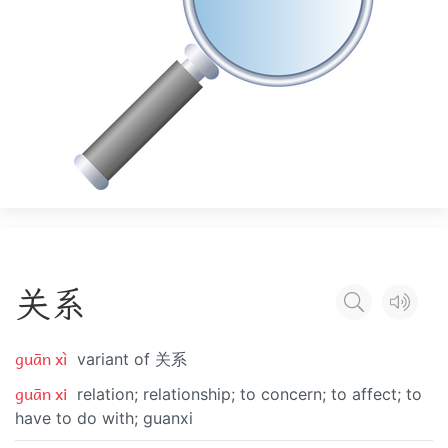
关
系
guān xì
variant of 关系
guān xi
relation; relationship; to concern; to affect; to
have to do with; guanxi