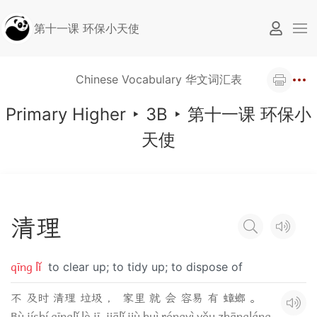
第十一课 环保小天使
Chinese Vocabulary 华文词汇表
Primary Higher
‣
3B
‣
第十一课 环保小
天使
清
理
qīng lǐ
to clear up; to tidy up; to dispose of
不 及时 清理 垃圾 ， 家里 就 会 容易 有 蟑螂 。
Bù jíshí qīnglǐ lè jī, jiālǐ jiù huì róngyì yǒu zhāngláng.