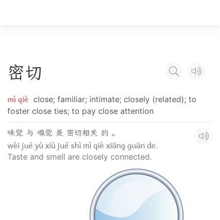
密
切
mì qiè
close; familiar; intimate; closely (related); to
foster close ties; to pay close attention
味觉 与 嗅觉 是 密切相关 的 。
wèi jué yù xiù jué shì mì qiè xiāng guān de.
Taste and smell are closely connected.