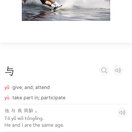
与
yǔ
give; and; attend
yù
take part in; participate
他 与 我 同龄 。
Tā yǔ wǒ tónglíng.
He and I are the same age.