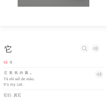
它
tā
it
它 是 我 的 猫 。
Tā shì wǒ de māo.
It's my cat.
它们
其它