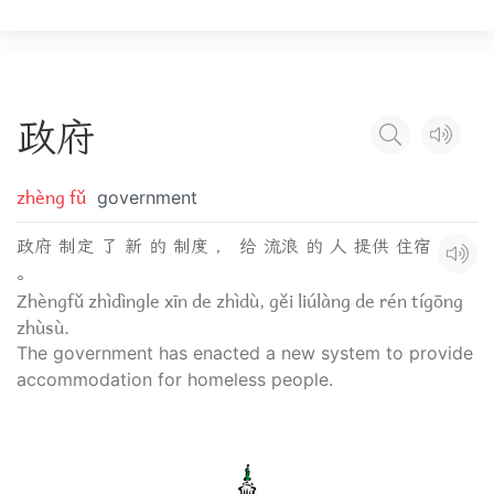
政
府
zhèng fǔ
government
政府 制定 了 新 的 制度 ， 给 流浪 的 人 提供 住宿
。
Zhèngfǔ zhìdìngle xīn de zhìdù, gěi liúlàng de rén tígōng
zhùsù.
The government has enacted a new system to provide
accommodation for homeless people.