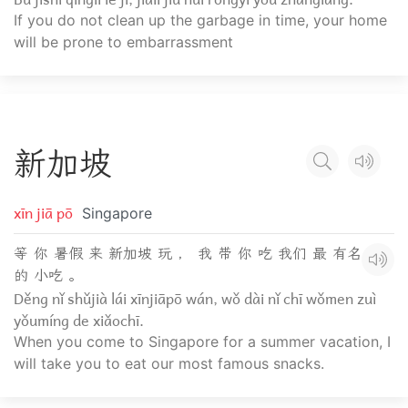
If you do not clean up the garbage in time, your home
will be prone to embarrassment
新
加
坡
xīn jiā pō
Singapore
等 你 暑假 来 新加坡 玩 ， 我 带 你 吃 我们 最 有名
的 小吃 。
Děng nǐ shǔjià lái xīnjiāpō wán, wǒ dài nǐ chī wǒmen zuì
yǒumíng de xiǎochī.
When you come to Singapore for a summer vacation, I
will take you to eat our most famous snacks.