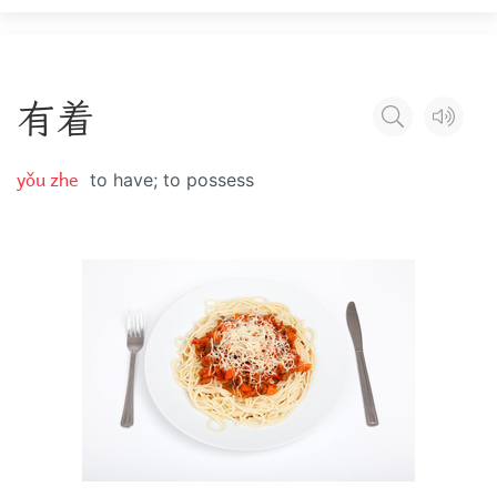
有
着
yǒu zhe
to have; to possess