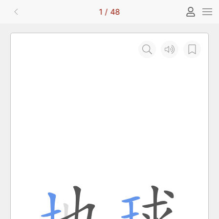
1
/
48