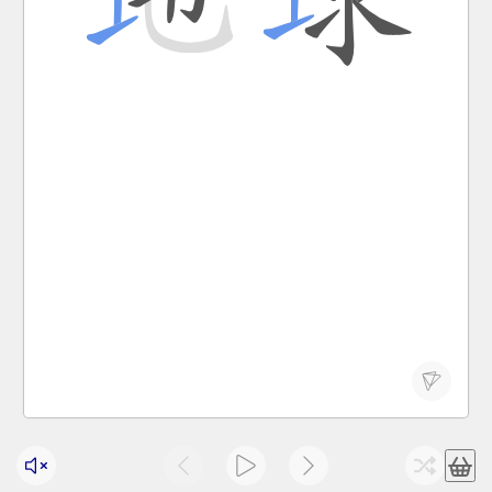
ocean.
Seventy percent of the total area of ​​the earth is
hǎiyáng.
Dìqiú zǒng miànjī de bǎi fēn zhī qīshí dōu shì
地球 总面积 的 百分之 七十 都 是 海洋 。
dì qiú
the earth
地球