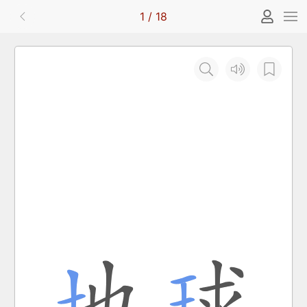
1
/
18