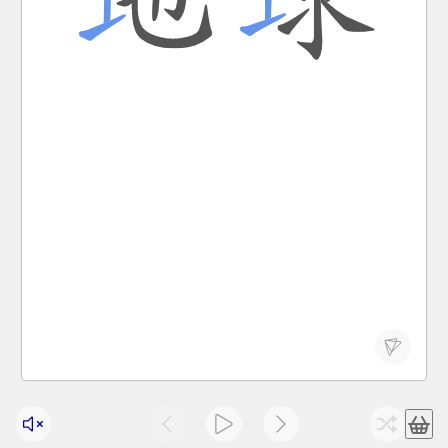
ocean.
Seventy percent of the total area of ​​the earth is
hǎiyáng.
Dìqiú zǒng miànjī de bǎi fēn zhī qīshí dōu shì
地球 总面积 的 百分之 七十 都 是 海洋 。
dì qiú
the earth
地球