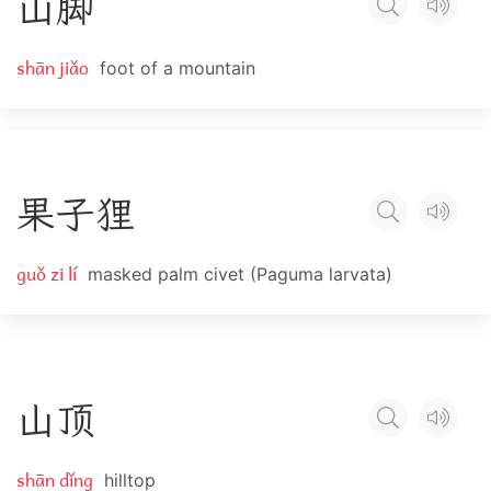
山
脚
shān jiǎo
foot of a mountain
果
子
狸
guǒ zi lí
masked palm civet (Paguma larvata)
山
顶
shān dǐng
hilltop