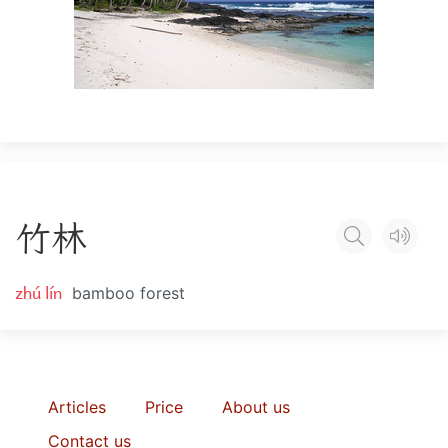
竹
林
zhú lín
bamboo forest
Articles
Price
About us
Contact us