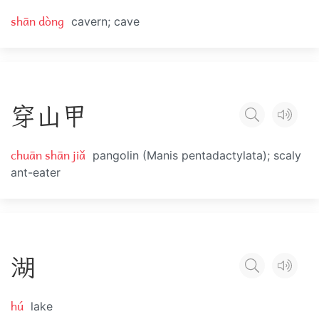
shān dòng
cavern; cave
穿
山
甲
chuān shān jiǎ
pangolin (Manis pentadactylata); scaly
ant-eater
湖
hú
lake