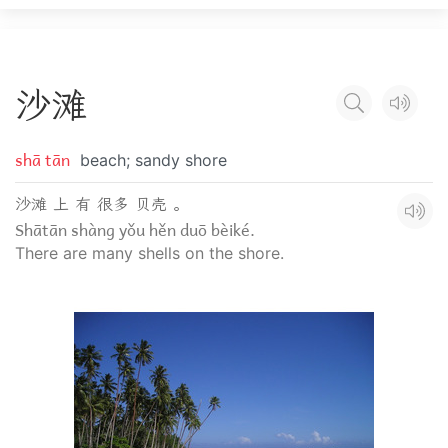
沙
滩
shā tān
beach; sandy shore
沙滩 上 有 很多 贝壳 。
Shātān shàng yǒu hěn duō bèiké.
There are many shells on the shore.