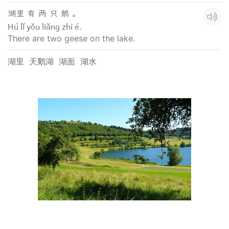
湖里 有 两 只 鹅 。
Hú lǐ yǒu liǎng zhī é.
There are two geese on the lake.
湖里
天鹅湖
湖面
湖水