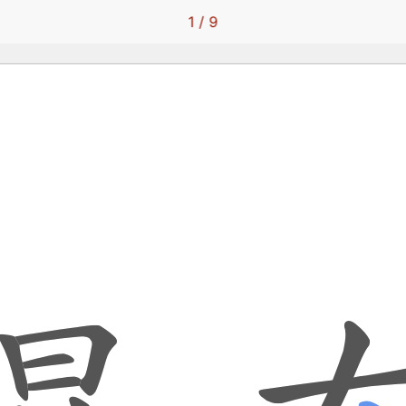
1
/
9