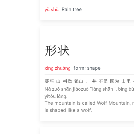
yǔ shù
Rain tree
形
状
xíng zhuàng
form; shape
那座 山 叫做 狼山 ， 并 不是 因为 山里 
Nà zuò shān jiàozuò “láng shān”, bìng bùs
yītóu láng.
The mountain is called Wolf Mountain, 
is shaped like a wolf.