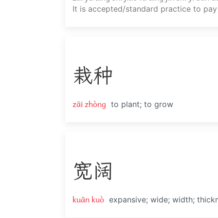
It is accepted/standard practice to pay
栽
种
zāi zhòng
to plant; to grow
宽
阔
kuān kuò
expansive; wide; width; thick