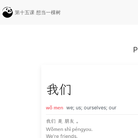
第十五课 想当一棵树
P
我
们
wǒ men
we; us; ourselves; our
我们 是 朋友 。
Wǒmen shì péngyou.
We're friends.