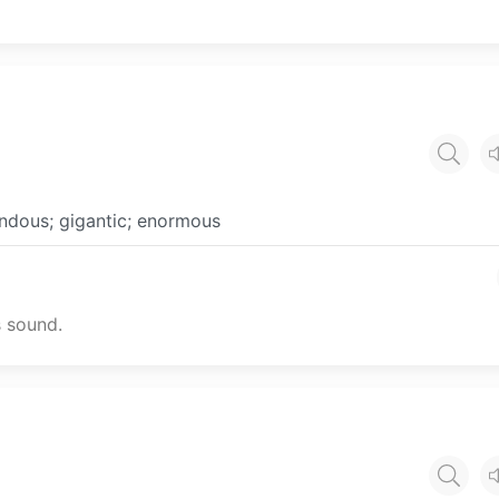
endous; gigantic; enormous
 sound.