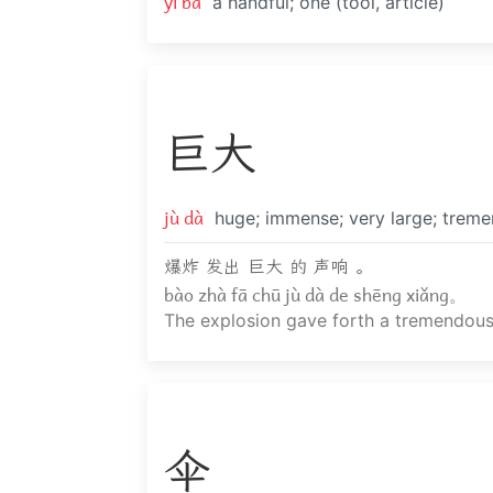
yī bǎ
a handful; one (tool, article)
巨
大
jù dà
huge; immense; very large; trem
爆炸 发出 巨大 的 声响 。
bào zhà fā chū jù dà de shēng xiǎng。
The explosion gave forth a tremendous
伞