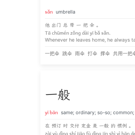
sǎn
umbrella
他 出门 总 带 一 把 伞 。
Tā chūmén zǒng dài yī bǎ sǎn.
Whenever he leaves home, he always ta
一把伞
跳伞
雨伞
打伞
撑伞
共用一把
一
般
yī bān
same; ordinary; so-so; common; g
在 预订 时 交付 定金 是 一般 的 惯例 。
zài yù dìng shí jiāo fù dìng jīn shì yì bān 