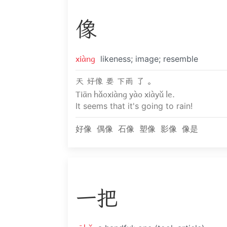
像
xiàng
likeness; image; resemble
天 好像 要 下雨 了 。
Tiān hǎoxiàng yào xiàyǔ le.
It seems that it's going to rain!
好像
偶像
石像
塑像
影像
像是
一
把