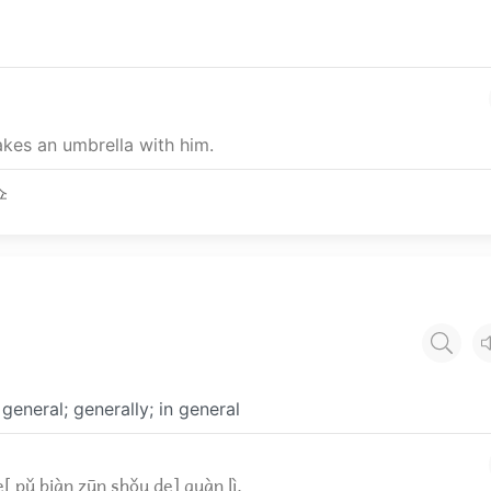
kes an umbrella with him.
伞
eneral; generally; in general
de[ pǔ biàn zūn shǒu de] guàn lì.