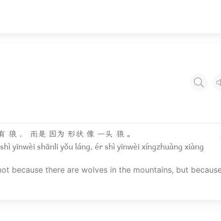
有 狼 ， 而是 因为 形状 像 一头 狼 。
hì yīnwèi shānli yǒu láng, ér shì yīnwèi xíngzhuàng xiàng
not because there are wolves in the mountains, but because