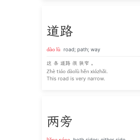
道
路
dào lù
road; path; way
这 条 道路 很 狭窄 。
Zhè tiáo dàolù hěn xiázhǎi.
This road is very narrow.
两
旁
liǎng páng
both sides; either side