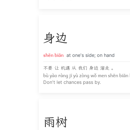
身
边
shēn biān
at one's side; on hand
不要 让 机遇 从 我们 身边 溜走 。
bù yào ràng jī yù zòng wǒ men shēn biān
Don't let chances pass by.
雨
树