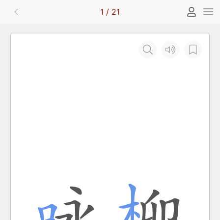
1
/
21