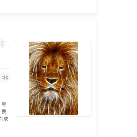
翻
摆
有成