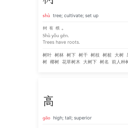
shù
tree; cultivate; set up
树 有 根 。
Shù yǒu gēn.
Trees have roots.
树叶
树林
树下
树干
树枝
树桩
大树
树
椰树
花草树木
大树下
树名
前人种
高
gāo
high; tall; superior