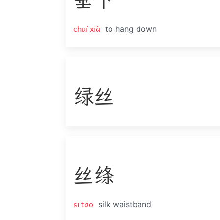
垂
下
chuí xià
to hang down
绿
丝
丝
绦
sī tāo
silk waistband