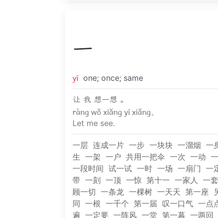
一
yī
one; once; same
让 我 想一想 。
ràng wǒ xiǎng yī xiǎng。
Let me see.
一层
连成一片
一步
一块块
一溜烟
一
生
一架
一户
共用一把伞
一次
一动
一段时间
试一试
一时
一场
一扇门
一
带
一刻
一顶
一惊
第十一
一家人
一
顾一切
一条龙
一棵树
一天天
第一座
同
一根
一千个
第一届
叹一口气
一点
遍
一定要
一阵风
一堂
第一幕
一两回