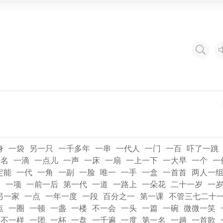
身
一袋
另一只
一千多年
一串
一代人
一门
一百
吓了一跳
一名
一滴
一点儿
一声
一床
一扇
一上一下
一大早
一个
一
定能
一代
一角
一副
一脸
唯一
一手
一盒
一首首
两人一
套
一项
一前一后
第一代
一道
一路上
一朵花
二十一岁
一
另一家
一点
一年一度
一段
百分之一
第一课
不管三七二十
点
一圈
一顿
一盏
一楼
不一会
一头
一篇
一碗
微微一笑
不一样
一团
一杯
一盘
一千遍
一度
第一名
一趟
一首歌