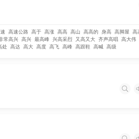
高速
高速公路
高于
高涨
高高
高山
高高的
身高
高脚屋
高
非常高兴
高兴
最高峰
兴高采烈
又高又大
齐声高唱
高大伟
高处
高达
高大
高度
高飞
高峰
高跟鞋
高喊
高级