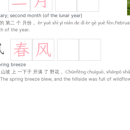
二
月
月
ary; second month (of the lunar year)
èr yuè shì yī nián de dì èr gè yuè fèn.
的 第二 个 月份 。
Februa
 of the year.
春
风
风
pring breeze
Chūnfēng chuīguò, shānpō shàng
 山坡 上 一下子 开满 了 野花 。
The spring breeze blew, and the hillside was full of wildflo