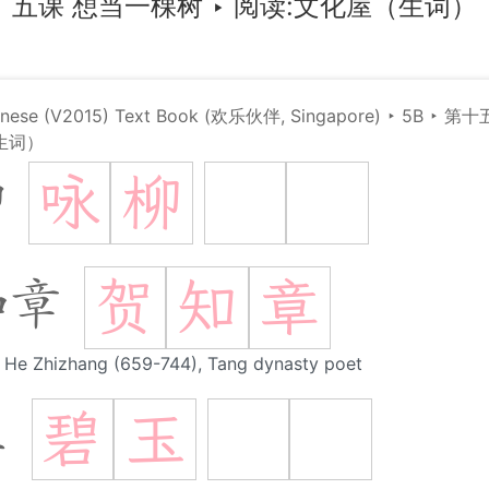
五课 想当一棵树
‣
阅读:文化屋（生词）
hinese (V2015) Text Book (欢乐伙伴, Singapore)
‣
5B
‣
第十
生词）
咏
柳
柳
贺
知
章
知章
He Zhizhang (659-744), Tang dynasty poet
碧
玉
玉