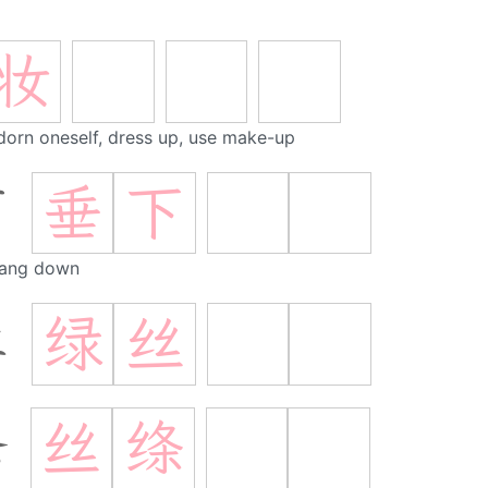
妆
dorn oneself, dress up, use make-up
垂
下
下
hang down
绿
丝
丝
丝
绦
绦