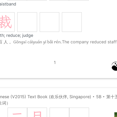
waistband
裁
oth; reduce; judge
Gōngsī cáiyuán yī bǎi rén.
百 人 。
The company reduced staff
1
hinese (V2015) Text Book (欢乐伙伴, Singapore)
‣
5B
‣
第十
生词）