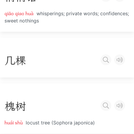
qiāo qiao huà
whisperings; private words; confidences;
sweet nothings
几
棵
槐
树
huái shù
locust tree (Sophora japonica)