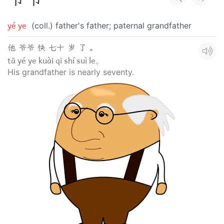
yé ye
(coll.) father's father; paternal grandfather
他 爷爷 快 七十 岁 了 。
tā yé ye kuài qī shí suì le。
His grandfather is nearly seventy.