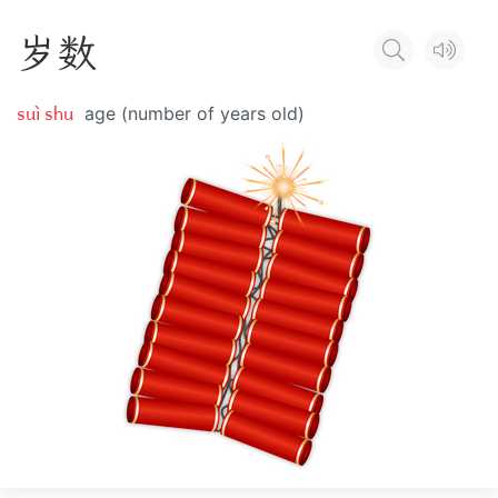
岁
数
suì shu
age (number of years old)