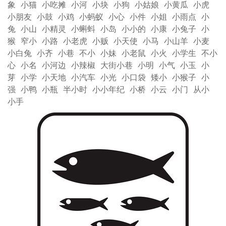
象
小猫
小吃摊
小河
小块
小狗
小姑娘
小黄瓜
小虎
小朋友
小鼓
小鸡
小蚂蚁
小心
小件
小姐
小雨点
小
兔
小山
小精灵
小蝌蚪
小岛
小小的
小康
小兔子
小
猴
窄小
小路
小老虎
小贩
小天使
小马
小山羊
小麦
小白兔
小齐
小巷
不小
小妹
小老鼠
小火
小学生
不小
心
小名
小河边
小辣椒
大街小巷
小明
小气
小玉
小
芽
小学
小天地
小汽车
小光
小口袋
矮小
小猴子
小
强
小鸭
小瓶
半小时
小小年纪
小桥
小云
小门
从小
小手