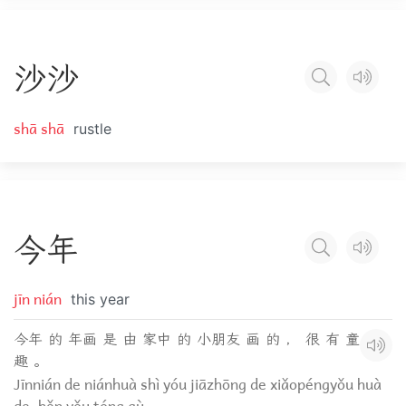
沙
沙
shā shā
rustle
今
年
jīn nián
this year
今年 的 年画 是 由 家中 的 小朋友 画 的 ， 很 有 童
趣 。
Jīnnián de niánhuà shì yóu jiāzhōng de xiǎopéngyǒu huà
de, hěn yǒu tóng qù.