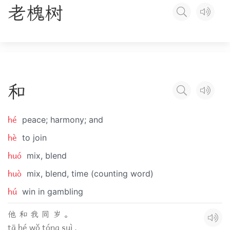
老
槐
树
和
hé
peace; harmony; and
hè
to join
huó
mix, blend
huò
mix, blend, time (counting word)
hú
win in gambling
他 和 我 同 岁 。
tā hé wǒ tóng suì .