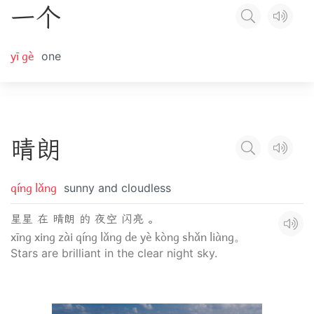
一
个
yī gè
one
晴
朗
qíng lǎng
sunny and cloudless
星星 在 晴朗 的 夜空 闪亮 。
xīng xing zài qíng lǎng de yè kòng shǎn liàng。
Stars are brilliant in the clear night sky.