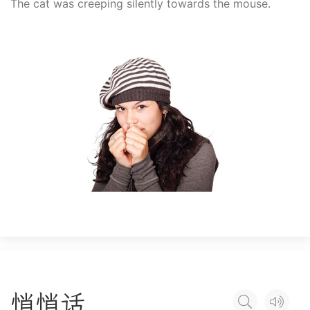
The cat was creeping silently towards the mouse.
悄
悄
话