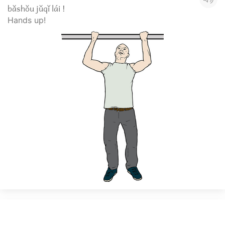
bǎshǒu jǔqǐ lái !
Hands up!