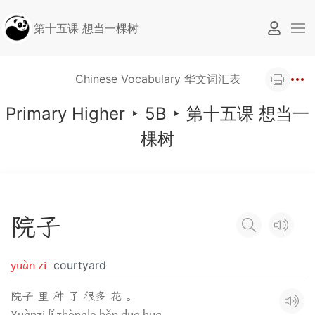
第十五课 想当一棵树
Chinese Vocabulary 华文词汇表
Primary Higher
‣
5B
‣
第十五课 想当一
棵树
院
子
yuàn zi
courtyard
院子 里 种 了 很多 花 。
Yuànzi lǐ zhòngle hěn duō huā.