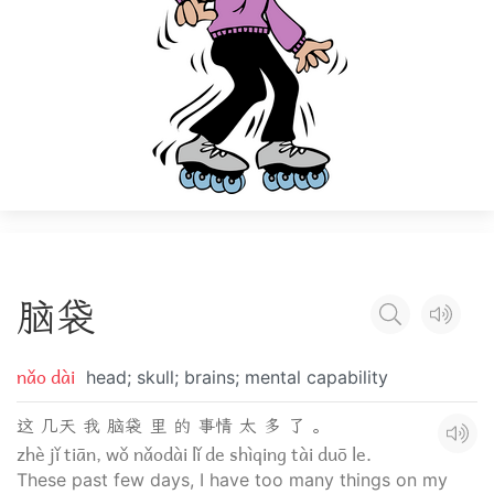
脑
袋
nǎo dài
head; skull; brains; mental capability
这 几天 我 脑袋 里 的 事情 太 多 了 。
zhè jǐ tiān, wǒ nǎodài lǐ de shìqing tài duō le.
These past few days, I have too many things on my