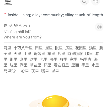
里
lǐ
inside; lining; alley; community; village; unit of length
你 从 哪里 来 ？
Nǐ cóng nǎli lái?
Where are you from?
河里
十万八千里
田里
屋里
眼里
房里
花园里
汤里
脑
子里
火里
土里
角落里
车里
店里
噼里啪啦
哪里
巷
里
那里
盒里
这里
包里
邻里
往里
家里
锅里煮
海
里
坑里
湖里
草丛里
怀里
看在眼里
里面
手里
水里
死里逃生
心里
夜里
嘴里
城里