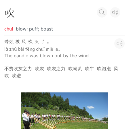
吹
chuī
blow; puff; boast
蜡烛 被 风 吹 灭 了 。
là zhú bèi fēng chuī miè le。
The candle was blown out by the wind.
不费吹灰之力
吹灰
吹灰之力
吹喇叭
吹牛
吹泡泡
风
吹
吹进