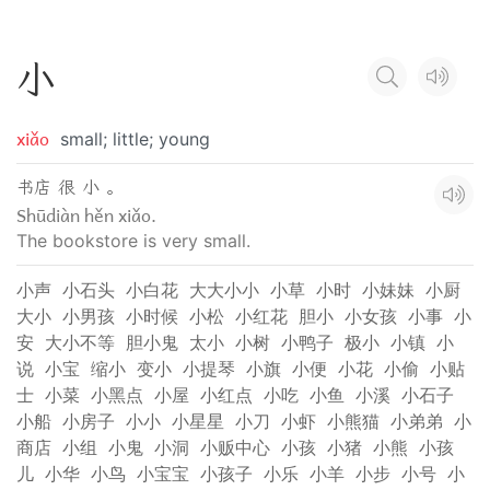
小
xiǎo
small; little; young
书店 很 小 。
Shūdiàn hěn xiǎo.
The bookstore is very small.
小声
小石头
小白花
大大小小
小草
小时
小妹妹
小厨
大小
小男孩
小时候
小松
小红花
胆小
小女孩
小事
小
安
大小不等
胆小鬼
太小
小树
小鸭子
极小
小镇
小
说
小宝
缩小
变小
小提琴
小旗
小便
小花
小偷
小贴
士
小菜
小黑点
小屋
小红点
小吃
小鱼
小溪
小石子
小船
小房子
小小
小星星
小刀
小虾
小熊猫
小弟弟
小
商店
小组
小鬼
小洞
小贩中心
小孩
小猪
小熊
小孩
儿
小华
小鸟
小宝宝
小孩子
小乐
小羊
小步
小号
小