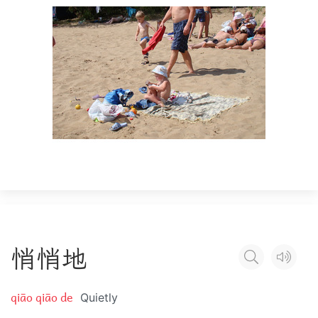
悄
悄
地
qiāo qiāo de
Quietly