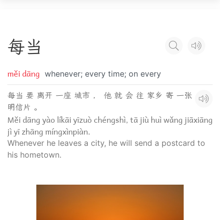
每
当
měi dāng
whenever; every time; on every
每当 要 离开 一座 城市 ， 他 就 会 往 家乡 寄 一张
明信片 。
Měi dāng yào líkāi yīzuò chéngshì, tā jiù huì wǎng jiāxiāng
jì yī zhāng míngxìnpiàn.
Whenever he leaves a city, he will send a postcard to
his hometown.