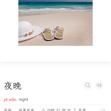
夜
晚
yè wǎn
night
夜晚 ， 夜幕低垂 ， 小 动物 们 做 起 了 美梦 。