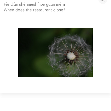
Fàndiàn shénmeshíhou guān mén?
When does the restaurant close?