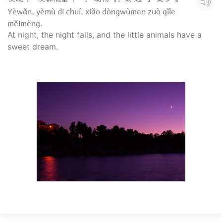
Yèwǎn, yèmù dī chuí, xiǎo dòngwùmen zuò qǐle
měimèng.
At night, the night falls, and the little animals have a
sweet dream.