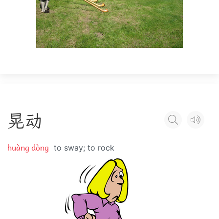
晃
动
huàng dòng
to sway; to rock