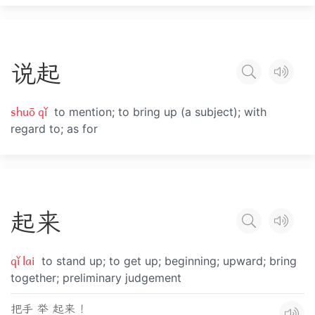
说
起
shuō qǐ
to mention; to bring up (a subject); with
regard to; as for
起
来
qǐ lai
to stand up; to get up; beginning; upward; bring
together; preliminary judgement
把手 举 起来 ！