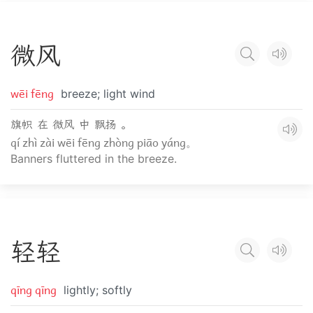
微
风
wēi fēng
breeze; light wind
旗帜 在 微风 中 飘扬 。
qí zhì zài wēi fēng zhòng piāo yáng。
Banners fluttered in the breeze.
轻
轻
qīng qīng
lightly; softly