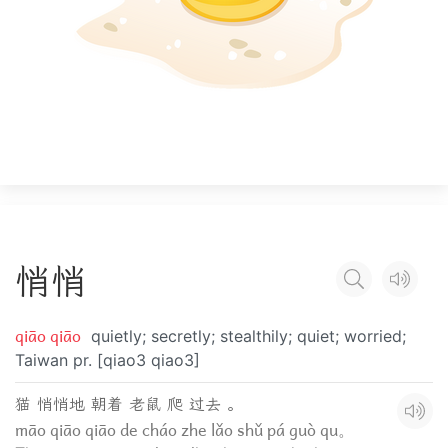
悄
悄
qiāo qiāo
quietly; secretly; stealthily; quiet; worried;
Taiwan pr. [qiao3 qiao3]
猫 悄悄地 朝着 老鼠 爬 过去 。
māo qiāo qiāo de cháo zhe lǎo shǔ pá guò qu。