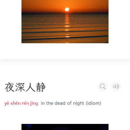
夜
深
人
静
yè shēn rén jìng
in the dead of night (idiom)