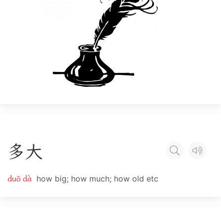
多
大
duō dà
how big; how much; how old etc