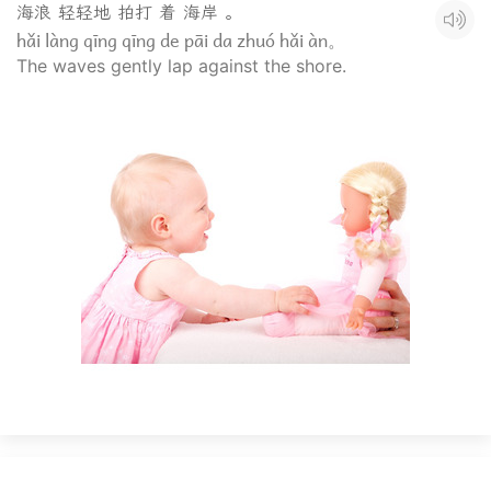
海浪 轻轻地 拍打 着 海岸 。
hǎi làng qīng qīng de pāi da zhuó hǎi àn。
The waves gently lap against the shore.