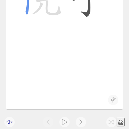
There are many flowers in the yard.
Yuànzi lǐ zhòngle hěn duō huā.
院子 里 种 了 很多 花 。
yuàn zi
courtyard
院子