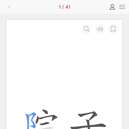
1
/
41