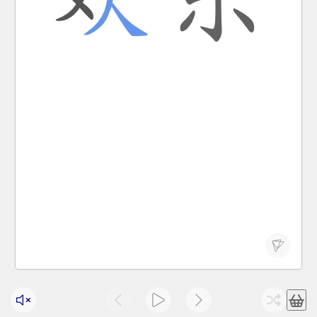
already been at the zoo for an afternoon.
The happy time is always short, and they have
yīxiàwǔle.
bù jué zhōng tāmen yǐjīng zài dòngwùyuán guàngle
Huānlè de shíguāng zǒng shì hěn duǎnzàn, bù zhī
们 已经 在 动物园 逛 了 一 下午 了 。
欢乐 的 时光 总是 很 短暂 ， 不知不觉 中 他
pleasure; happy; joyous; gay
huān lè
gaiety; gladness; glee; merriment;
欢乐