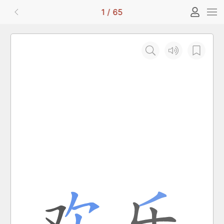
1
/
65