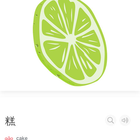
糕
gāo
cake