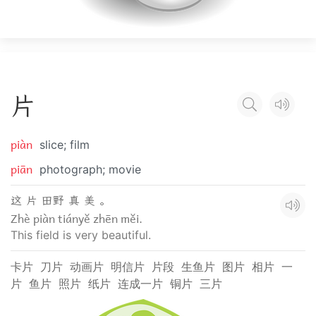
片
piàn
slice; film
piān
photograph; movie
这 片 田野 真 美 。
Zhè piàn tiányě zhēn měi.
This field is very beautiful.
卡片
刀片
动画片
明信片
片段
生鱼片
图片
相片
一
片
鱼片
照片
纸片
连成一片
铜片
三片