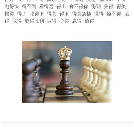
跑得快
得不到
看得远
得出
舍不得你
得到
关得
得奖
推得
得了
吃得下
得意
得下
得意扬扬
懂得
怪不得
记
得
取得
取得胜利
认得
心得
赢得
值得