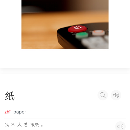
纸
zhǐ
paper
我 不 太 看 报纸 。