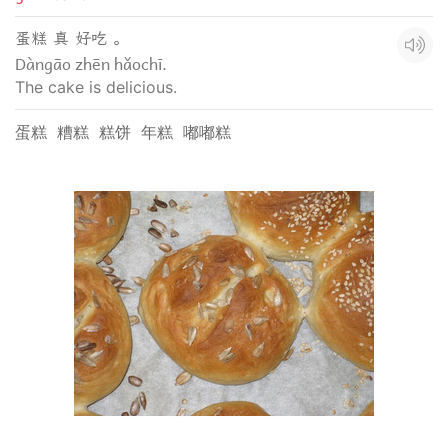
蛋糕 真 好吃 。
Dàngāo zhēn hǎochī.
The cake is delicious.
蛋糕
糟糕
糕饼
年糕
嘟嘟糕