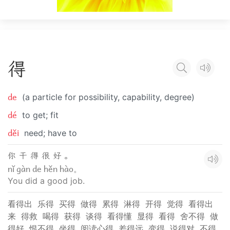
得
de
(a particle for possibility, capability, degree)
dé
to get; fit
děi
need; have to
你 干 得 很 好 。
nǐ gàn de hěn hào。
You did a good job.
看得出
乐得
买得
做得
累得
淋得
开得
觉得
看得出
来
得救
喝得
获得
谈得
看得懂
显得
看得
舍不得
做
得好
恨不得
坐得
阅读心得
差得远
变得
说得对
不得