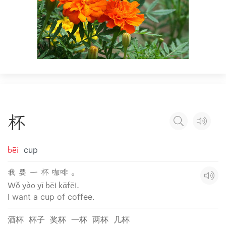
杯
bēi
cup
我 要 一 杯 咖啡 。
Wǒ yào yī bēi kāfēi.
I want a cup of coffee.
酒杯
杯子
奖杯
一杯
两杯
几杯