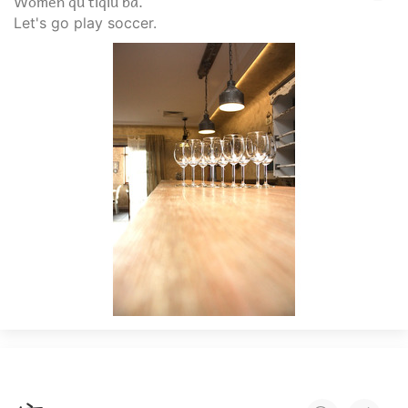
Wǒmen qù tīqiú ba.
Let's go play soccer.