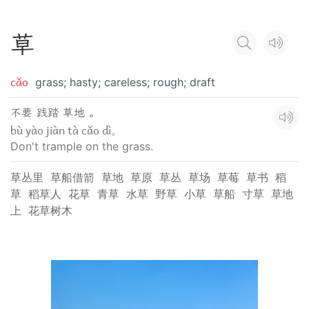
草
cǎo
grass; hasty; careless; rough; draft
不要 践踏 草地 。
bù yào jiàn tà cǎo dì。
Don't trample on the grass.
草丛里
草船借箭
草地
草原
草丛
草场
草莓
草书
稻
草
稻草人
花草
青草
水草
野草
小草
草船
寸草
草地
上
花草树木