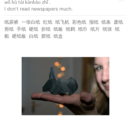
wǒ bù tài kànbào zhǐ .
I don't read newspapers much.
纸尿裤
一张白纸
红纸
纸飞机
彩色纸
报纸
纸条
废纸
剪纸
手纸
硬纸
折纸
纸板
纸鹤
纸巾
纸片
纸张
纸
船
硬纸板
白纸
胶纸
纸盒