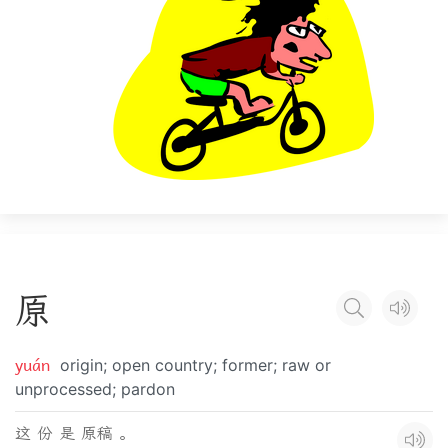
原
yuán
origin; open country; former; raw or
unprocessed; pardon
这 份 是 原稿 。