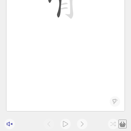
排骨
骨头
甲骨
甲骨文
有骨头
肉骨茶
Calcium is beneficial to our bones.
gài duì wǒ men de gǔ gé yǒu yì。
钙 对 我们 的 骨骼 有益 。
gū
follicle; flowerbud
gǔ
bone
骨