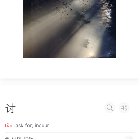
讨
tǎo
ask for; incuur