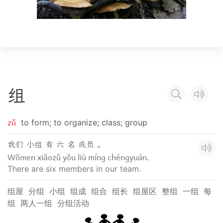
组
zǔ
to form; to organize; class; group
我们 小组 有 六 名 成员 。
Wǒmen xiǎozǔ yǒu liù míng chéngyuán.
There are six members in our team.
组屋
分组
小组
组成
组合
组长
组屋区
整组
一组
每
组
两人一组
分组活动