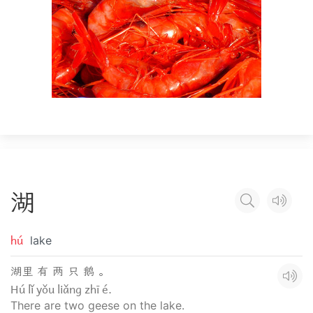
湖
hú
lake
湖里 有 两 只 鹅 。
Hú lǐ yǒu liǎng zhī é.
There are two geese on the lake.