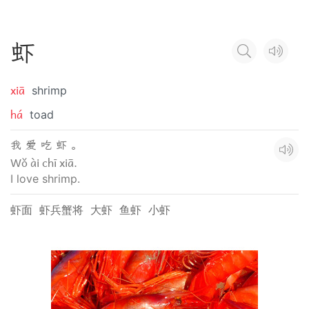
虾
xiā
shrimp
há
toad
我 爱 吃 虾 。
Wǒ ài chī xiā.
I love shrimp.
虾面
虾兵蟹将
大虾
鱼虾
小虾