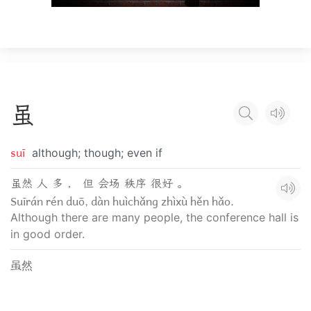
虽
suī
although; though; even if
虽然 人 多 ， 但 会场 秩序 很好 。
Suīrán rén duō, dàn huìchǎng zhìxù hěn hǎo.
Although there are many people, the conference hall is
in good order.
虽然