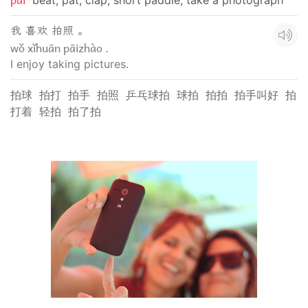
beat; pat; clap; short paddle; take a photograph
我 喜欢 拍照 。
wǒ xǐhuān pāizhào .
I enjoy taking pictures.
拍球
拍打
拍手
拍照
乒乓球拍
球拍
拍拍
拍手叫好
拍
打着
轻拍
拍了拍