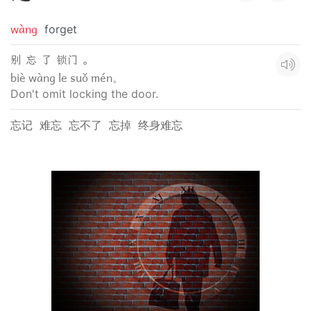
wàng
forget
别 忘 了 锁门 。
biè wàng le suǒ mén。
Don't omit locking the door.
忘记
难忘
忘不了
忘掉
终身难忘