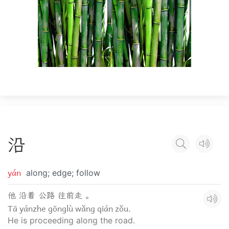
沿
yán
along; edge; follow
他 沿着 公路 往前走 。
Tā yánzhe gōnglù wǎng qián zǒu.
He is proceeding along the road.