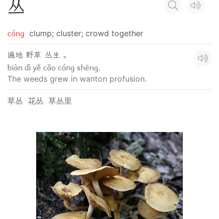
丛
cóng
clump; cluster; crowd together
遍地 野草 丛生 。
biàn dì yě cǎo cóng shēng.
The weeds grew in wanton profusion.
草丛
花丛
草丛里