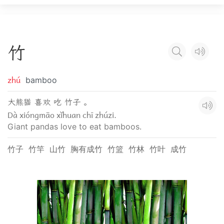
竹
zhú
bamboo
大熊猫 喜欢 吃 竹子 。
Dà xióngmāo xǐhuan chī zhúzi.
Giant pandas love to eat bamboos.
竹子
竹竿
山竹
胸有成竹
竹篮
竹林
竹叶
成竹