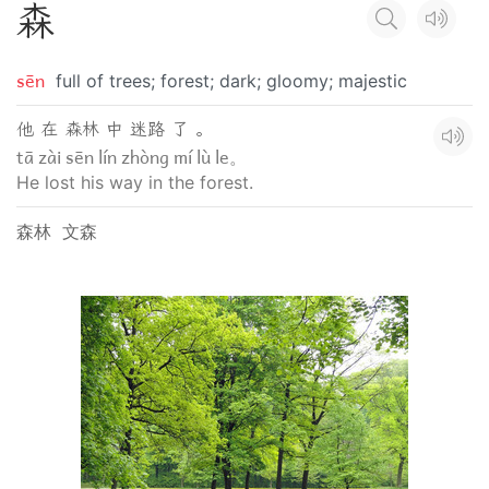
森
sēn
full of trees; forest; dark; gloomy; majestic
他 在 森林 中 迷路 了 。
tā zài sēn lín zhòng mí lù le。
He lost his way in the forest.
森林
文森