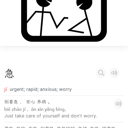
急
jí
urgent; rapid; anxious; worry
别着急 ， 安心 养病 。
biè zháo jí， ān xīn yǎng bìng。
Just take care of yourself and don't worry.