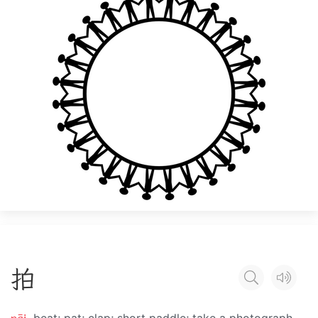
拍
pāi