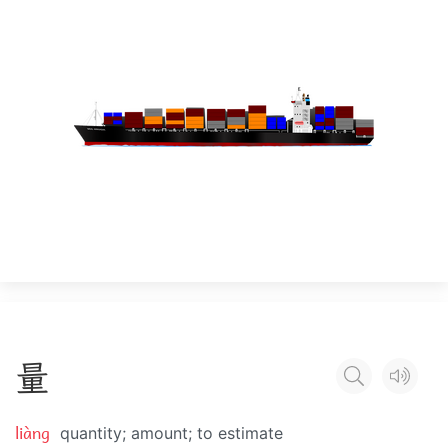
量
liàng
quantity; amount; to estimate