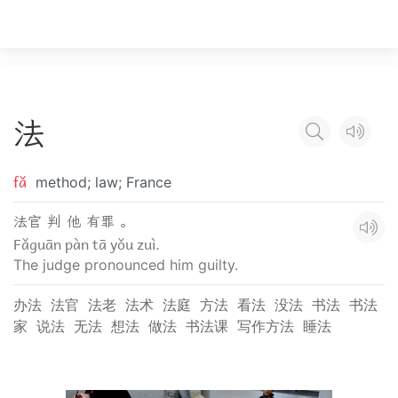
法
fǎ
method; law; France
法官 判 他 有罪 。
Fǎguān pàn tā yǒu zuì.
The judge pronounced him guilty.
办法
法官
法老
法术
法庭
方法
看法
没法
书法
书法
家
说法
无法
想法
做法
书法课
写作方法
睡法