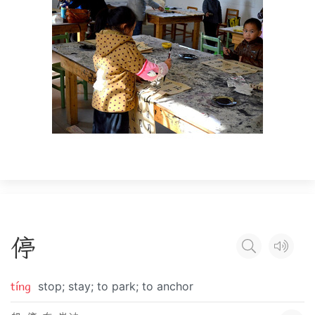
停
tíng
stop; stay; to park; to anchor