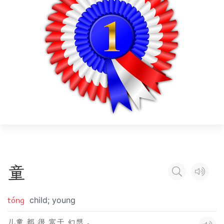
童
tóng
child; young
儿童 都 很 富于 幻想 。