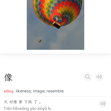
像
xiàng
likeness; image; resemble
天 好像 要 下雨 了 。
Tiān hǎoxiàng yào xiàyǔ le.