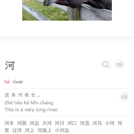
河
hé
river
这 条 河 很 长 。
Zhè tiáo hé hěn cháng.
This is a very long river.
河水
河面
河边
大河
河川
河口
河流
河马
小河
河
里
过河
河上
河面上
小河边