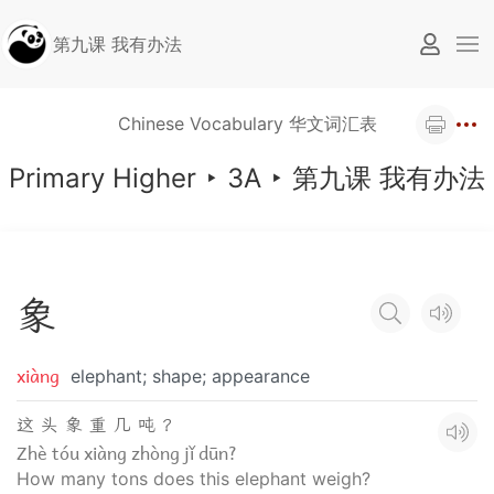
第九课 我有办法
Chinese Vocabulary 华文词汇表
Primary Higher
‣
3A
‣
第九课 我有办法
象
xiàng
elephant; shape; appearance
这 头 象 重 几 吨 ？
Zhè tóu xiàng zhòng jǐ dūn?
How many tons does this elephant weigh?