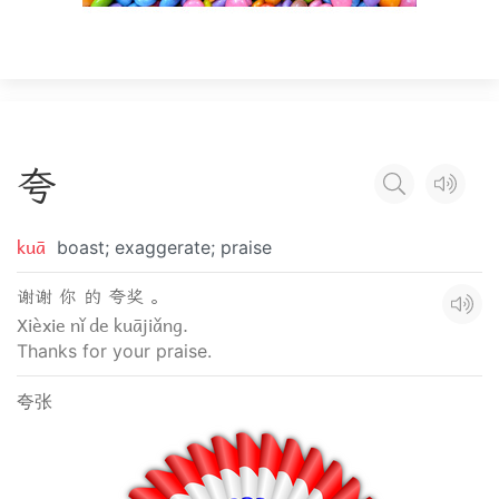
夸
kuā
boast; exaggerate; praise
谢谢 你 的 夸奖 。
Xièxie nǐ de kuājiǎng.
Thanks for your praise.
夸张