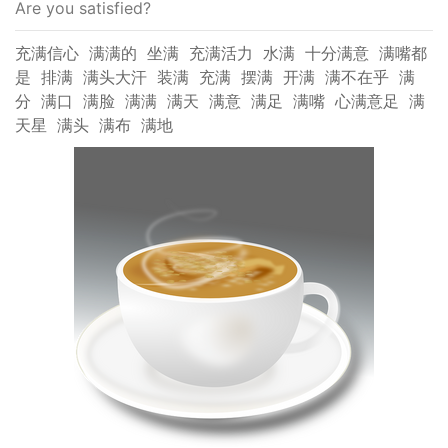
Are you satisfied?
充满信心
满满的
坐满
充满活力
水满
十分满意
满嘴都
是
排满
满头大汗
装满
充满
摆满
开满
满不在乎
满
分
满口
满脸
满满
满天
满意
满足
满嘴
心满意足
满
天星
满头
满布
满地