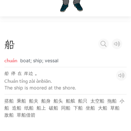
船
chuán
boat; ship; vessal
船 停 在 岸边 。
Chuán tíng zài ànbiān.
The ship is moored at the shore.
搭船
乘船
船夫
船身
船头
船舷
船只
太空船
拖船
小
船
造船
纸船
船上
破船
同船
下船
坐船
大船
草船
敌船
草船借箭