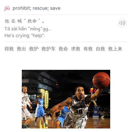
jiù
prohibit; rescue; save
他 在 喊 “ 救命 ” 。
Tā zài hǎn "mìng"gg..
He's crying "help".
得救
救出
救护
救护车
救命
求救
有救
自救
救上来