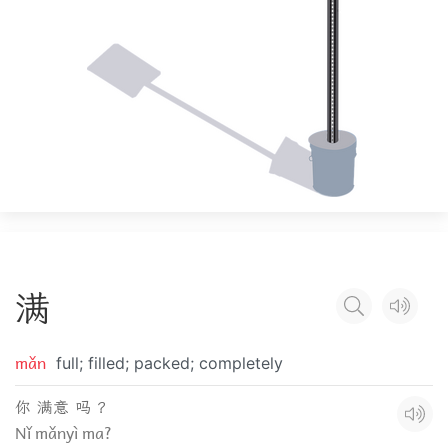
满
mǎn
full; filled; packed; completely
你 满意 吗 ？
Nǐ mǎnyì ma?