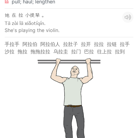
lā
pull; haul; lengthen
她 在 拉 小提琴 。
Tā zài lā xiǎotíqín.
She's playing the violin.
手拉手
阿拉伯
阿拉伯人
拉肚子
拉开
拉拉
拉链
拉手
沙拉
拖拉
拖拖拉拉
乌拉圭
拉门
巴拉
往上拉
拉到