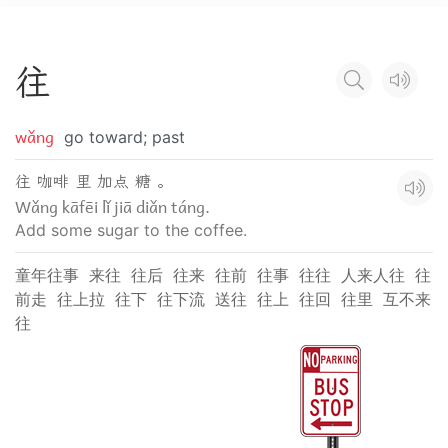
往
wǎng
go toward; past
往 咖啡 里 加点 糖 。
Wǎng kāfēi lǐ jiā diǎn táng.
Add some sugar to the coffee.
童年往事
来往
往后
往来
往前
往事
往往
人来人往
往
前走
往上拉
往下
往下流
送往
往上
往回
往里
互不来
往