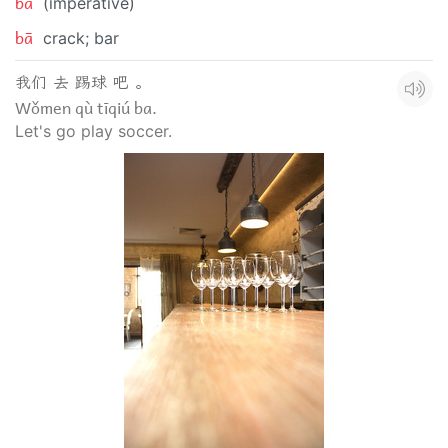
ba
(imperative)
bā
crack; bar
我们 去 踢球 吧 。
Wǒmen qù tīqiú ba.
Let's go play soccer.