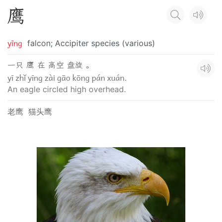
鹰
yīng
falcon; Accipiter species (various)
一只 鹰 在 高空 盘旋 。
yī zhǐ yīng zài gāo kōng pán xuán.
An eagle circled high overhead.
老鹰
猫头鹰