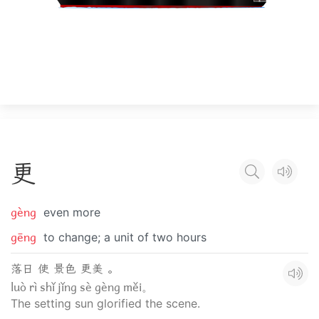
更
gèng
even more
gēng
to change; a unit of two hours
落日 使 景色 更美 。
luò rì shǐ jǐng sè gèng měi。
The setting sun glorified the scene.