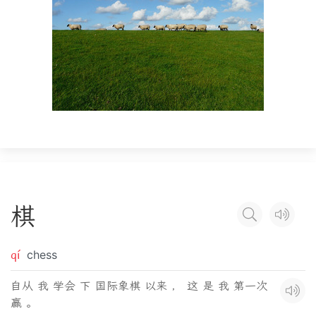
棋
qí
chess
自从 我 学会 下 国际象棋 以来 ， 这 是 我 第一次
赢 。