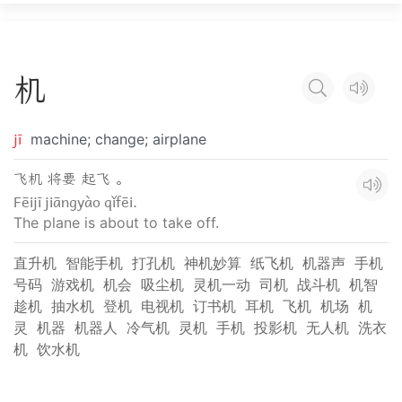
机
jī
machine; change; airplane
飞机 将要 起飞 。
Fēijī jiāngyào qǐfēi.
The plane is about to take off.
直升机
智能手机
打孔机
神机妙算
纸飞机
机器声
手机
号码
游戏机
机会
吸尘机
灵机一动
司机
战斗机
机智
趁机
抽水机
登机
电视机
订书机
耳机
飞机
机场
机
灵
机器
机器人
冷气机
灵机
手机
投影机
无人机
洗衣
机
饮水机