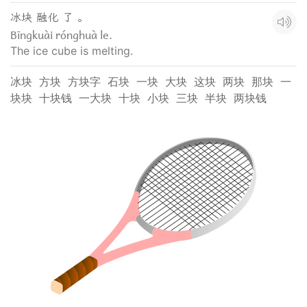
冰块 融化 了 。
Bīngkuài rónghuà le.
The ice cube is melting.
冰块
方块
方块字
石块
一块
大块
这块
两块
那块
一
块块
十块钱
一大块
十块
小块
三块
半块
两块钱