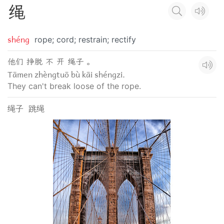
绳
shéng
rope; cord; restrain; rectify
他们 挣脱 不 开 绳子 。
Tāmen zhèngtuō bù kāi shéngzi.
They can't break loose of the rope.
绳子
跳绳