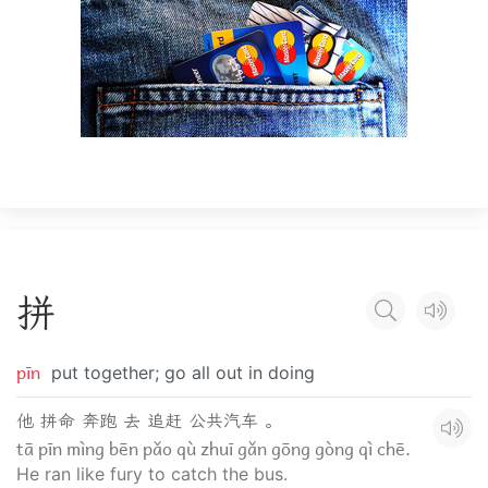
拼
pīn
put together; go all out in doing
他 拼命 奔跑 去 追赶 公共汽车 。
tā pīn mìng bēn pǎo qù zhuī gǎn gōng gòng qì chē.
He ran like fury to catch the bus.