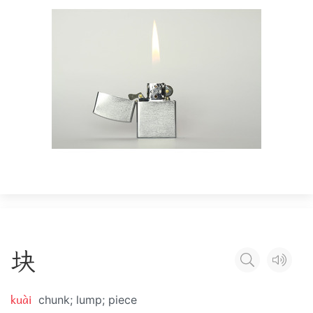
块
kuài
chunk; lump; piece