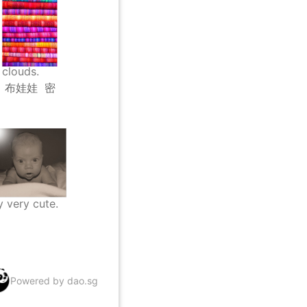
 clouds.
布娃娃
密
y very cute.
Powered by dao.sg