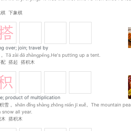
跳棋
下象棋
搭
ng over; join; travel by
Tā zài dā zhàngpéng.
 。
He's putting up a tent.
搭配
搭起
搭积木
积
; product of multiplication
shān dǐng shàng zhōng nián jī xuě。
 积雪 。
The mountain pea
 snow all year.
积木
搭积木