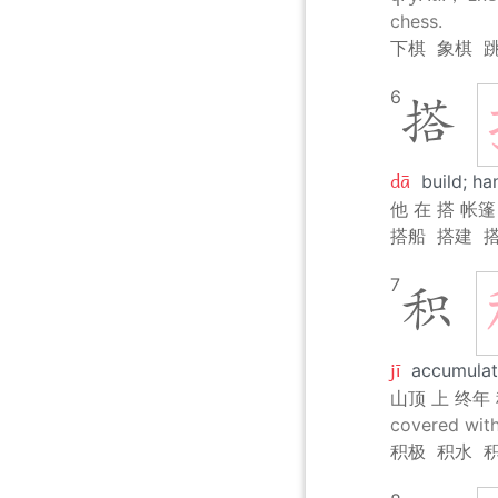
chess.
下棋
象棋
6
搭
dā
build; ha
他 在 搭 帐篷
搭船
搭建
7
积
jī
accumulate
山顶 上 终年
covered with
积极
积水