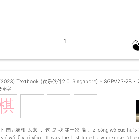
1
(V2023) Textbook (欢乐伙伴2.0, Singapore)
‣
SGPV23-2B
‣
识读字
棋
zì cóng wǒ xué huì xi
下 国际象棋 以来 ， 这 是 我 第一次 赢 。
 shì wǒ dì yī cì yíng。
It was the first time I'd won since I'd le