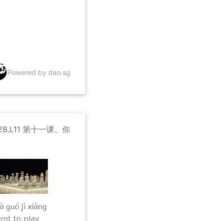
Powered by dao.sg
2B.L11 第十一课、你
à guó jì xiàng
arnt to play