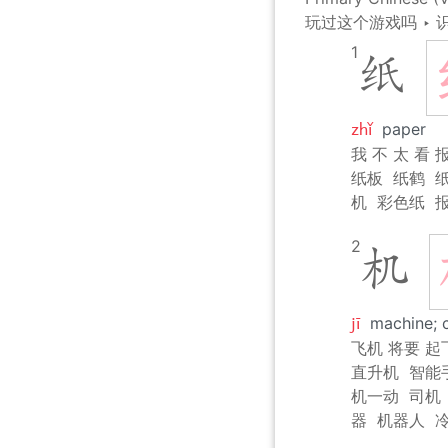
玩过这个游戏吗
‣
1
纸
zhǐ
paper
我 不 太 看 
纸板
纸鹤
机
彩色纸
2
机
jī
machine; 
飞机 将要 起
直升机
智能
机一动
司机
器
机器人