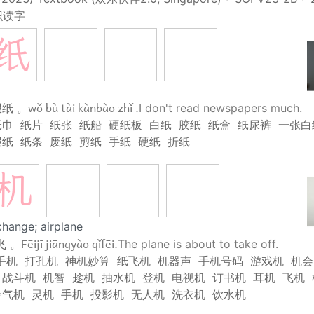
识读字
纸
wǒ bù tài kànbào zhǐ .
报纸 。
I don't read newspapers much.
纸巾
纸片
纸张
纸船
硬纸板
白纸
胶纸
纸盒
纸尿裤
一张白
报纸
纸条
废纸
剪纸
手纸
硬纸
折纸
机
change; airplane
Fēijī jiāngyào qǐfēi.
飞 。
The plane is about to take off.
手机
打孔机
神机妙算
纸飞机
机器声
手机号码
游戏机
机会
战斗机
机智
趁机
抽水机
登机
电视机
订书机
耳机
飞机
冷气机
灵机
手机
投影机
无人机
洗衣机
饮水机