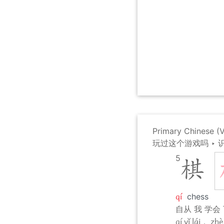
Primary Chinese 
玩过这个游戏吗
‣
5
棋
qí
chess
自从 我 学会 
qí yǐ lái， zhè