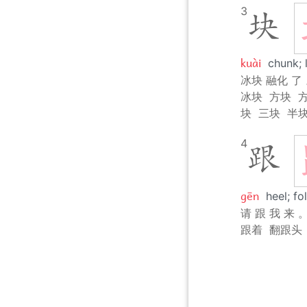
3
块
kuài
chunk; 
冰块 融化 了
冰块
方块
块
三块
半
4
跟
gēn
heel; f
请 跟 我 来 
跟着
翻跟头