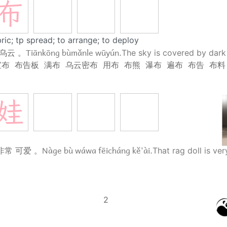
布
bric; tp spread; to arrange; to deploy
Tiānkōng bùmǎnle wūyún.
 乌云 。
The sky is covered by dark
宣布
布告板
满布
乌云密布
用布
布熊
瀑布
遍布
布告
布料
娃
Nàge bù wáwa fēicháng kě'ài.
非常 可爱 。
That rag doll is ver
2