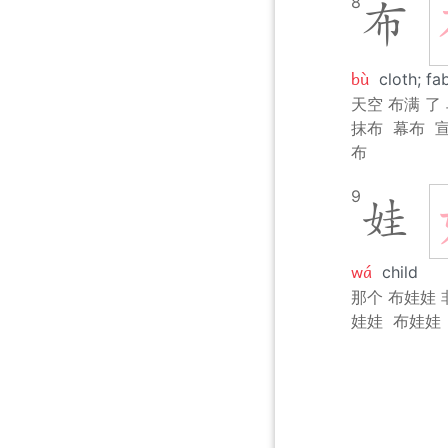
8
布
bù
cloth; fa
天空 布满 了
抹布
幕布
布
9
娃
wá
child
那个 布娃娃 
娃娃
布娃娃