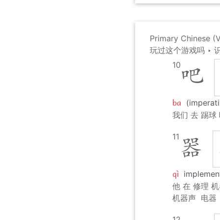
Primary Chinese 
玩过这个游戏吗
‣
10
吧
ba
(imperati
我们 去 踢球 
11
器
qì
implement
他 在 修理 机
机器声
电器
12