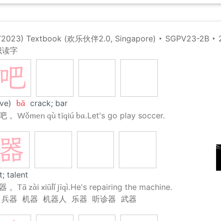
(V2023) Textbook (欢乐伙伴2.0, Singapore)
‣
SGPV23-2B
‣
识读字
吧
bā
ve)
crack; bar
Wǒmen qù tīqiú ba.
吧 。
Let's go play soccer.
器
; talent
Tā zài xiūlǐ jīqì.
器 。
He's repairing the machine.
兵器
机器
机器人
乐器
听诊器
武器