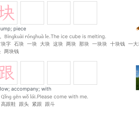
块
lump; piece
Bīngkuài rónghuà le.
 。
The ice cube is melting.
方块字
石块
一块
大块
这块
两块
那块
一块块
十块钱
一大
块
两块钱
跟
ollow; accompany; with
Qǐng gēn wǒ lái.
。
Please come with me.
高跟鞋
跟头
紧跟
跟斗