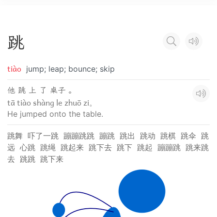
跳
tiào
jump; leap; bounce; skip
他 跳 上 了 桌子 。
tā tiào shàng le zhuō zi。
He jumped onto the table.
跳舞
吓了一跳
蹦蹦跳跳
蹦跳
跳出
跳动
跳棋
跳伞
跳
远
心跳
跳绳
跳起来
跳下去
跳下
跳起
蹦蹦跳
跳来跳
去
跳跳
跳下来