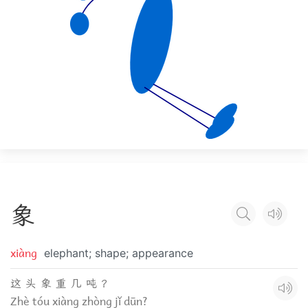
象
xiàng
elephant; shape; appearance
这 头 象 重 几 吨 ？
Zhè tóu xiàng zhòng jǐ dūn?