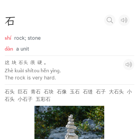
石
shí
rock; stone
dàn
a unit
这 块 石头 很 硬 。
Zhè kuài shítou hěn yìng.
The rock is very hard.
石头
巨石
青石
石块
石像
玉石
石缝
石子
大石头
小
石头
小石子
五彩石