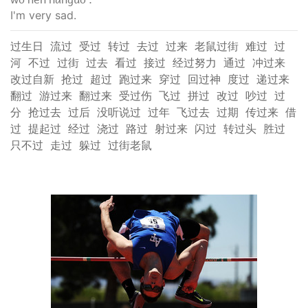
I'm very sad.
过生日
流过
受过
转过
去过
过来
老鼠过街
难过
过
河
不过
过街
过去
看过
接过
经过努力
通过
冲过来
改过自新
抢过
超过
跑过来
穿过
回过神
度过
递过来
翻过
游过来
翻过来
受过伤
飞过
拼过
改过
吵过
过
分
抢过去
过后
没听说过
过年
飞过去
过期
传过来
借
过
提起过
经过
浇过
路过
射过来
闪过
转过头
胜过
只不过
走过
躲过
过街老鼠