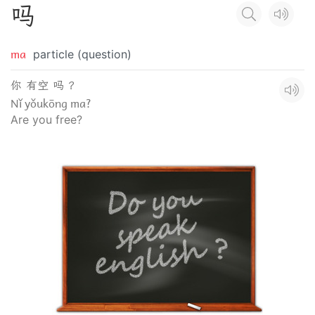
吗
ma
particle (question)
你 有空 吗 ？
Nǐ yǒukōng ma?
Are you free?