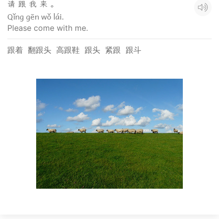
请 跟 我 来 。
Qǐng gēn wǒ lái.
Please come with me.
跟着
翻跟头
高跟鞋
跟头
紧跟
跟斗