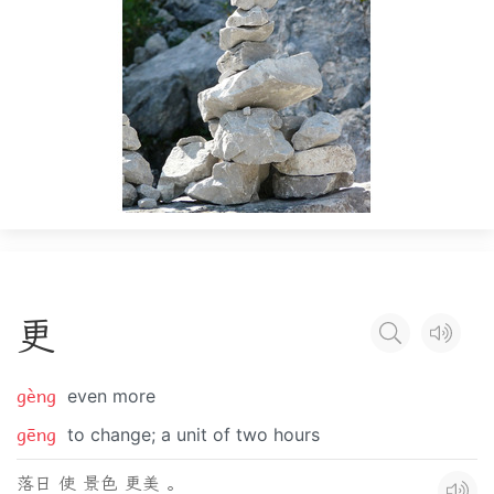
更
gèng
even more
gēng
to change; a unit of two hours
落日 使 景色 更美 。