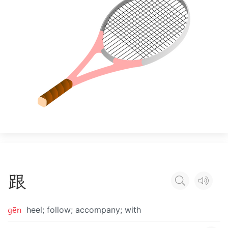
跟
gēn
heel; follow; accompany; with