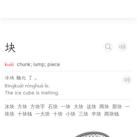
块
kuài
chunk; lump; piece
冰块 融化 了 。
Bīngkuài rónghuà le.
The ice cube is melting.
冰块
方块
方块字
石块
一块
大块
这块
两块
那块
一
块块
十块钱
一大块
十块
小块
三块
半块
两块钱